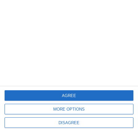
2075
30 Jul, 2026 10:47
Angajări Constanța
Oportunitate de carieră la ANR. Un post de referent de specialitate este
scos la concurs
AGREE
MORE OPTIONS
DISAGREE
623
30 Jul, 2026 10:24