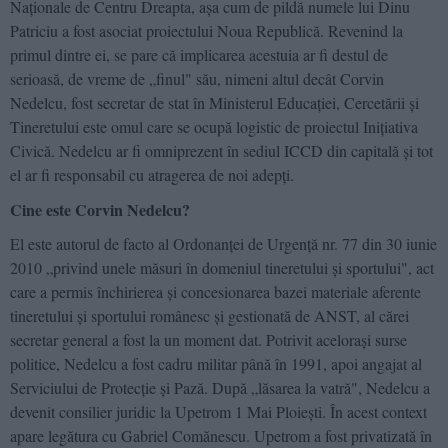
Naţionale de Centru Dreapta, aşa cum de pildă numele lui Dinu
Patriciu a fost asociat proiectului Noua Republică. Revenind la
primul dintre ei, se pare că implicarea acestuia ar fi destul de
serioasă, de vreme de „finul" său, nimeni altul decât Corvin
Nedelcu, fost secretar de stat în Ministerul Educaţiei, Cercetării şi
Tineretului este omul care se ocupă logistic de proiectul Iniţiativa
Civică. Nedelcu ar fi omniprezent în sediul ICCD din capitală şi tot
el ar fi responsabil cu atragerea de noi adepţi.
Cine este Corvin Nedelcu?
El este autorul de facto al Ordonanţei de Urgenţă nr. 77 din 30 iunie
2010 „privind unele măsuri în domeniul tineretului şi sportului", act
care a permis închirierea şi concesionarea bazei materiale aferente
tineretului şi sportului românesc şi gestionată de ANST, al cărei
secretar general a fost la un moment dat. Potrivit aceloraşi surse
politice, Nedelcu a fost cadru militar până în 1991, apoi angajat al
Serviciului de Protecţie şi Pază. După „lăsarea la vatră", Nedelcu a
devenit consilier juridic la Upetrom 1 Mai Ploieşti. În acest context
apare legătura cu Gabriel Comănescu. Upetrom a fost privatizată în