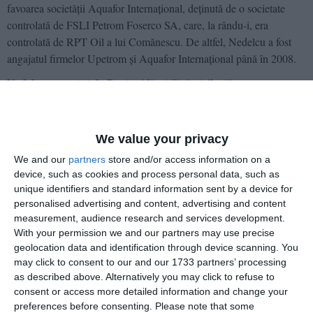
favoarea societăţii Aquafor Internaţional, deţinută de o societate
controlată de FSLI Petrom Foserco SA, care, la rându-i, era
controlată de RPT Oil a lui Comănescu. De altfel, Nedelcu a fost
angajatul firmelor Upetrom şi Aquafor Internaţional până în 2008.
Nedelcu, executat de Ponta şi lăsat fără atribuţii
Imediat după căderea Guvernului Boc, pe 21 mai 2012, noul
premier Victor Ponta a semnat decizia privind aplicarea mobilităţii
We value your privacy
pentru Corvin Nedelcu, din funcţia publică corespunzătoare
categoriei înalţilor funcţionari publici de secretar general al
We and our
partners
store and/or access information on a
Ministerului Educaţiei, Cercetării, Tineretului şi Sportului, în funcţia
device, such as cookies and process personal data, such as
publică de inspector guvernamental în cadrul Secretariatului
unique identifiers and standard information sent by a device for
personalised advertising and content, advertising and content
General al Guvernului.
measurement, audience research and services development.
Naş şi fin sau „naş" şi „fin"?
With your permission we and our partners may use precise
geolocation data and identification through device scanning. You
Deocamdată este destul de neclar pe cine-şi doreşte Comănescu
may click to consent to our and our 1733 partners’ processing
interfaţă la Constanţa când vine vorba de partidul lui MRU, însă
as described above. Alternatively you may click to refuse to
umblă deja vorba că mulţi dintre doritori ar bate în retragere de când
consent or access more detailed information and change your
s-a aflat că fostul demnitar Nedelcu ar fi umbra lui MRU. La fel de
preferences before consenting.
Please note that some