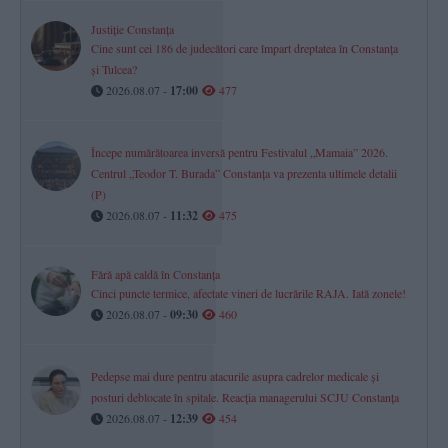
Justiție Constanța
Cine sunt cei 186 de judecători care împart dreptatea în Constanța
și Tulcea?
2026.08.07 -
17:00
477
Începe numărătoarea inversă pentru Festivalul „Mamaia” 2026.
Centrul „Teodor T. Burada” Constanța va prezenta ultimele detalii
(P)
2026.08.07 -
11:32
475
Fără apă caldă în Constanța
Cinci puncte termice, afectate vineri de lucrările RAJA. Iată zonele!
2026.08.07 -
09:30
460
Pedepse mai dure pentru atacurile asupra cadrelor medicale și
posturi deblocate în spitale. Reacția managerului SCJU Constanța
2026.08.07 -
12:39
454