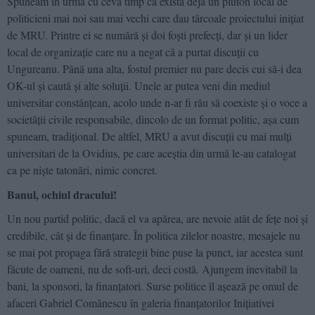
Spuneam în urmă cu ceva timp că există deja un pluton local de
politicieni mai noi sau mai vechi care dau târcoale proiectului iniţiat
de MRU. Printre ei se numără şi doi foşti prefecţi, dar şi un lider
local de organizaţie care nu a negat că a purtat discuţii cu
Ungureanu. Până una alta, fostul premier nu pare decis cui să-i dea
OK-ul şi caută şi alte soluţii. Unele ar putea veni din mediul
universitar constănţean, acolo unde n-ar fi rău să coexiste şi o voce a
societăţii civile responsabile, dincolo de un format politic, aşa cum
spuneam, tradiţional. De altfel, MRU a avut discuţii cu mai mulţi
universitari de la Ovidius, pe care aceştia din urmă le-au catalogat
ca pe nişte tatonări, nimic concret.
Banul, ochiul dracului!
Un nou partid politic, dacă el va apărea, are nevoie atât de feţe noi şi
credibile, cât şi de finanţare. În politica zilelor noastre, mesajele nu
se mai pot propaga fără strategii bine puse la punct, iar acestea sunt
făcute de oameni, nu de soft-uri, deci costă. Ajungem inevitabil la
bani, la sponsori, la finanţatori. Surse politice îl aşează pe omul de
afaceri Gabriel Comănescu în galeria finanţatorilor Iniţiativei