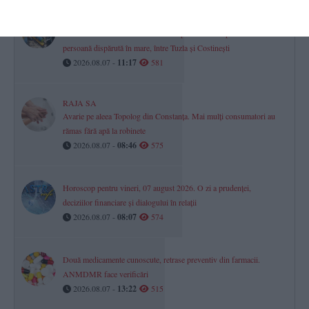
VIDEO
Salvamarii au salvat un bărbat în timpul căutărilor pentru o
persoană dispărută în mare, între Tuzla și Costinești
2026.08.07 -
11:17
581
RAJA SA
Avarie pe aleea Topolog din Constanța. Mai mulți consumatori au
rămas fără apă la robinete
2026.08.07 -
08:46
575
Horoscop pentru vineri, 07 august 2026. O zi a prudenței,
deciziilor financiare și dialogului în relații
2026.08.07 -
08:07
574
Două medicamente cunoscute, retrase preventiv din farmacii.
ANMDMR face verificări
2026.08.07 -
13:22
515