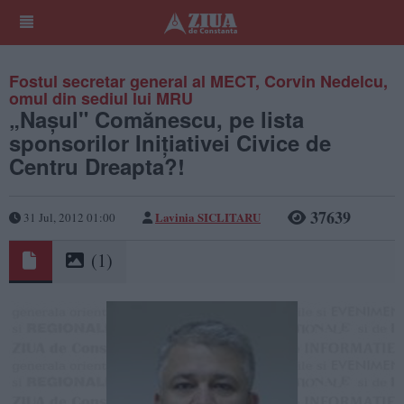
Fostul secretar general al MECT, Corvin Nedelcu,
omul din sediul lui MRU
„Naşul" Comănescu, pe lista
sponsorilor Iniţiativei Civice de
Centru Dreapta?!
37639
Lavinia SICLITARU
31 Jul, 2012 01:00
(1)