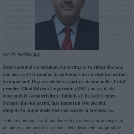
corvin_nedelcu.jpg
Referendumul s-a terminat, iar cortina se va ridica din nou,
mai ales că 2012 rămâne în continuare un an electoral extrem
de important. Deşi a cochetat cu postura de om politic, fostul
premier Mihai Răzvan Ungureanu (MRU) nu s-a decis
deocamdată să materializeze Iniţiativa Civică de Centru
Dreapta într-un partid, însă timpul nu este pierdut,
dimpotrivă, după unele voci s-au scurge în favoarea sa.
Viitoarea perioadă va fi una deosebit de interesantă sub aspectul
alianţelor şi negocierilor politice, altele decât cele tradiţionaliste.