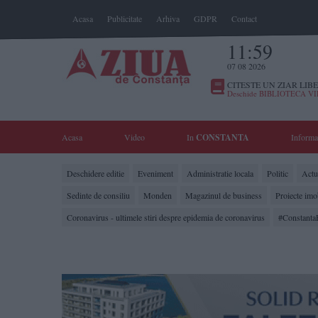
Acasa
Publicitate
Arhiva
GDPR
Contact
11:59
07 08 2026
CITESTE UN ZIAR LIBE
Deschide BIBLIOTECA V
Acasa
Video
In
CONSTANTA
Informa
Deschidere editie
Eveniment
Administratie locala
Politic
Actua
Sedinte de consiliu
Monden
Magazinul de business
Proiecte imo
Coronavirus - ultimele stiri despre epidemia de coronavirus
#Constanta