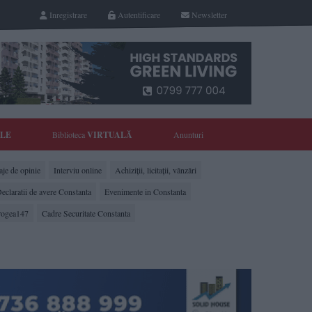
Inregistrare
Autentificare
Newsletter
YLE
Biblioteca
VIRTUALĂ
Anunturi
je de opinie
Interviu online
Achiziții, licitații, vânzări
eclaratii de avere Constanta
Evenimente in Constanta
rogea147
Cadre Securitate Constanta