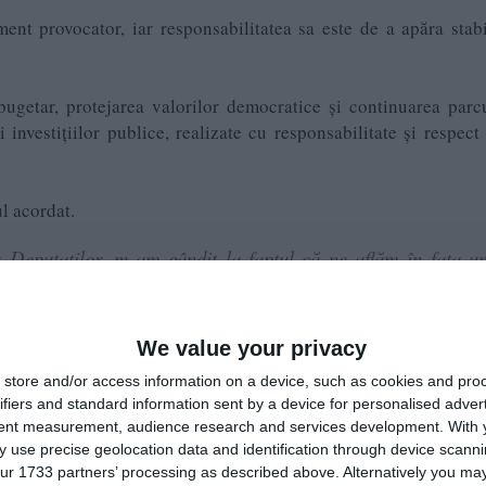
nt provocator, iar responsabilitatea sa este de a apăra stabi
 bugetar, protejarea valorilor democratice și continuarea parc
investițiilor publice, realizate cu responsabilitate și respect
l acordat.
Deputaților, m-am gândit la faptul că ne aflăm în fața u
entru România.
olitică și economică, iar un obiectiv major va fi reduc
We value your privacy
lor democratice și continuarea parcursului european, cu t
store and/or access information on a device, such as cookies and pro
sține investițiile publice, asigurându-ne că acestea sunt reali
ifiers and standard information sent by a device for personalised adver
ață de cei care ne-au acordat încrederea.
tent measurement, audience research and services development.
With 
 use precise geolocation data and identification through device scanni
constănțenilor pentru sprijin.", a scris Huțucă pe pagina s
ur 1733 partners’ processing as described above. Alternatively you may 