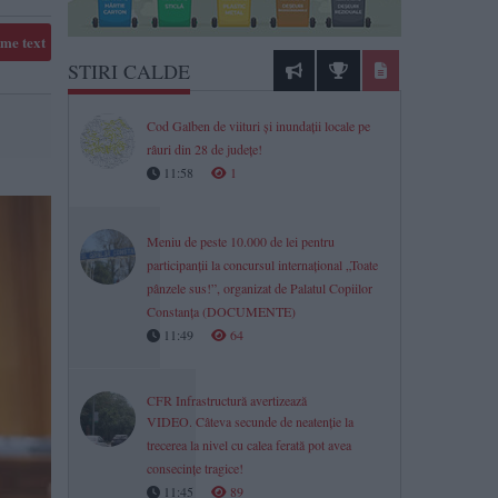
me text
STIRI CALDE
Cod Galben de viituri și inundații locale pe
râuri din 28 de județe!
11:58
1
Meniu de peste 10.000 de lei pentru
participanții la concursul internațional „Toate
pânzele sus!”, organizat de Palatul Copiilor
Constanța (DOCUMENTE)
11:49
64
CFR Infrastructură avertizează
VIDEO. Câteva secunde de neatenție la
trecerea la nivel cu calea ferată pot avea
consecințe tragice!
11:45
89