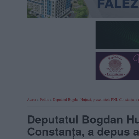
Acasa
»
Politic
»
Deputatul Bogdan Huțucă, președintele PNL Constanța, a d
Deputatul Bogdan Hu
Constanța, a depus a