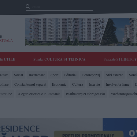
R!
IRTUALĂ
tii
UTILE
Stiinta,
CULTURA SI TEHNICA
Sanatate
SI LIFEST
litate
Social
Invatamant
Sport
Editorial
Fotoreportaj
Stiri externe
Sonda
biliare
Constanteanul suparat
Economic
Cultura
Interviu
Insolventa firme
D
EsteBine
Alegeri electorale în România
#sărbătoreşteDobrogea150
#sărbătoreşteDob