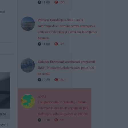
11:00
150
 mai
Primăria Constanța a emis o nouă
autorizație de construire pentru amenajarea
unui sector de plajă și a unui bar în stațiunea
Mamaia
11:00
142
Uniunea Europeană accelerează programul
IRIS². Noua constelație va avea peste 300
de sateliți
10:50
150
ANM
Cod portocaliu de caniculă și furtuni
puternice în mai multe regiuni ale țării.
Dobrogea, sub cod galben de căldură
10:50
10:38
202
cesul