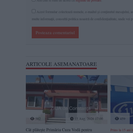
Am citit si sunt de acord cu
regulile de postare
.
Acest formular colectează numele, e-mailul şi conținutul mesajului, ast
multe informaţii, consultă politica noastră de confidenţialitate, unde vei 
Posteaza comentariul
ARTICOLE ASEMANATOARE
582
03 Aug, 2026 17:00
459
Cât plătește Primăria Cuza Vodă pentru
Prins la 15 ani 