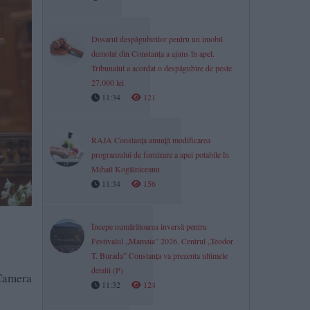
Dosarul despăgubirilor pentru un imobil
demolat din Constanța a ajuns în apel.
Tribunalul a acordat o despăgubire de peste
27.000 lei
11:34
121
RAJA Constanța anunță modificarea
programului de furnizare a apei potabile în
Mihail Kogălniceanu
11:34
156
Începe numărătoarea inversă pentru
Festivalul „Mamaia” 2026. Centrul „Teodor
T. Burada” Constanța va prezenta ultimele
detalii (P)
Camera
11:32
124