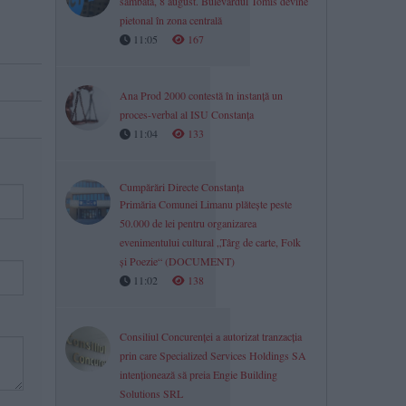
sâmbătă, 8 august. Bulevardul Tomis devine
pietonal în zona centrală
11:05
167
Ana Prod 2000 contestă în instanță un
proces-verbal al ISU Constanța
11:04
133
Cumpărări Directe Constanța
Primăria Comunei Limanu plătește peste
50.000 de lei pentru organizarea
evenimentului cultural „Târg de carte, Folk
și Poezie“ (DOCUMENT)
11:02
138
Consiliul Concurenţei a autorizat tranzacția
prin care Specialized Services Holdings SA
intenționează să preia Engie Building
Solutions SRL