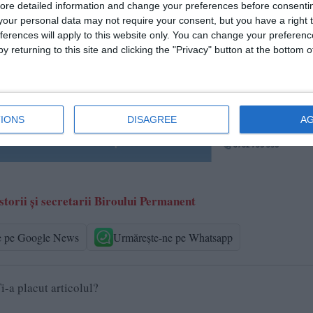
ore detailed information and change your preferences before consenti
our personal data may not require your consent, but you have a right t
ferences will apply to this website only. You can change your preferen
y returning to this site and clicking the "Privacy" button at the bottom
IONS
DISAGREE
A
storii şi secretarii Biroului Permanent
e pe Google News
Urmărește-ne pe Whatsapp
i-a placut articolul?