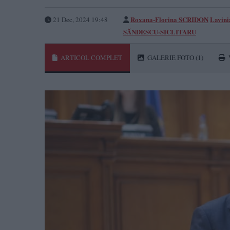
Roxana-Florina SCRIDON
Lavini
21 Dec, 2024 19:48
SĂNDESCU-SICLITARU
ARTICOL COMPLET
GALERIE FOTO
(1)