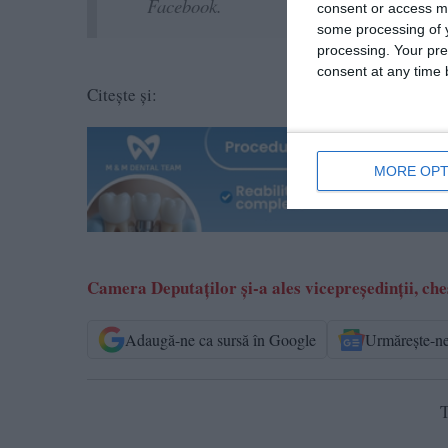
Facebook.
consent or access m
some processing of y
processing. Your pre
consent at any time b
Citește și:
MORE OPT
Camera Deputaţilor şi-a ales vicepreşedinţii, che
Adaugă-ne ca sursă în Google
Urmărește-n
T