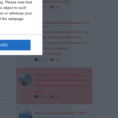
reactorului de la Cernavodă
ng.
Please note that
11:14
166
o object to such
ces or withdraw your
 of the webpage.
NIBIRU găzduiește primul Guinness World
Records™
LaProvincia, un brand Carmistin The Food
Company, stabilește recordul mondial
pentru cea mai mare porție de aripioare de
GREE
pui servită la un eveniment
(FOTO+VIDEO) (P)
11:11
165
Victorie pentru elevii din Constanța
Tribunalul blochează tăierile de posturi de la
Palatul Copiilor, însă ISJ refuză aplicarea
deciziei
11:05
226
Trasee deviate pentru autobuzele CT BUS,