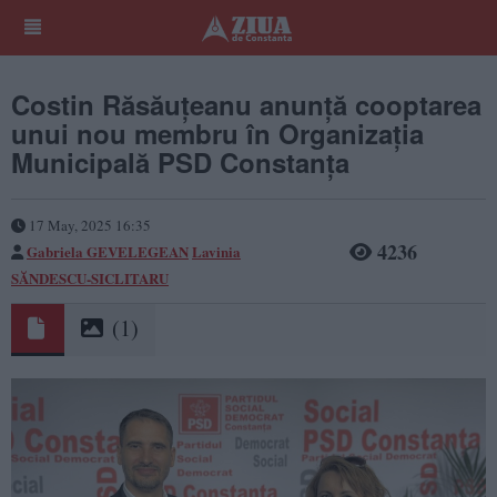
Costin Răsăuțeanu anunță cooptarea
unui nou membru în Organizația
Municipală PSD Constanța
17 May, 2025 16:35
4236
Gabriela GEVELEGEAN
Lavinia
SĂNDESCU-SICLITARU
(1)