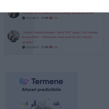
Panica cetățenilor prescrisă pe rețetă de protocol
Ne sperie sau nu Planul de Risc în Energie aprobat de Guvern?
2026.08.07 -
17:00
350
„Agenda Culturală România - Turcia 2026” ajunge și la Constanța
Roxana Zidaru - „Patrimoniul comun poate deveni o sursă de
apropiere”
2026.08.07 -
17:00
338