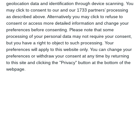
geolocation data and identification through device scanning. You
permanent și prin acțiuni de voluntariat, primind chiar și
may click to consent to our and our 1733 partners’ processing
Diploma de Excelență pentru debut în voluntariat din partea
as described above. Alternatively you may click to refuse to
Asociației Comitetul Județean al Părinților Constanța în
consent or access more detailed information and change your
decembrie 2024, a cărei membră este.
preferences before consenting.
Please note that some
processing of your personal data may not require your consent,
but you have a right to object to such processing. Your
preferences will apply to this website only. You can change your
preferences or withdraw your consent at any time by returning
to this site and clicking the "Privacy" button at the bottom of the
webpage.