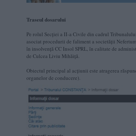
Traseul dosarului
Pe rolul Secției a II-a Civile din cadrul Tribunalul
asociat procedurii de faliment a societății Nefertu
în insolvență CC Insol SPRL, în calitate de administr
de Culcea Liviu Mihăiță.
Obiectul principal al acțiunii este atragerea răspu
organelor de conducere).