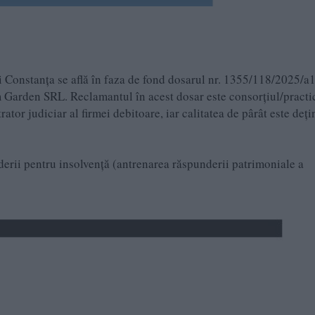
ui Constanța se află în faza de fond dosarul nr. 1355/118/2025/a1
m Garden SRL. Reclamantul în acest dosar este consorțiul/practi
ator judiciar al firmei debitoare, iar calitatea de pârât este deți
nderii pentru insolvență (antrenarea răspunderii patrimoniale a