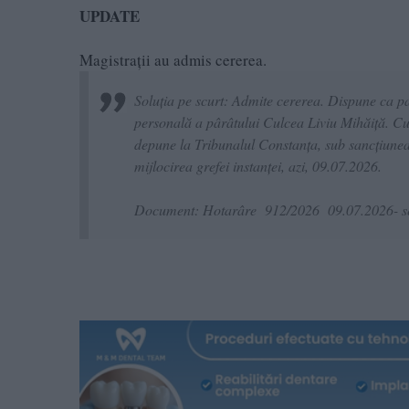
UPDATE
Magistrații au admis cererea.
Soluția pe scurt: Admite cererea. Dispune ca pa
personală a pârâtului Culcea Liviu Mihăiţă. Cu
depune la Tribunalul Constanţa, sub sancţiunea n
mijlocirea grefei instanţei, azi, 09.07.2026.
Document: Hotarâre 912/2026 09.07.2026- se a