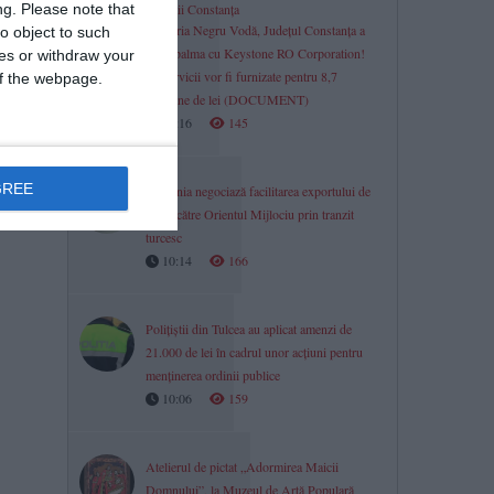
ng.
Please note that
Licitații Constanța
Primăria Negru Vodă, Județul Constanța a
o object to such
bătut palma cu Keystone RO Corporation!
ces or withdraw your
Ce servicii vor fi furnizate pentru 8,7
 of the webpage.
milioane de lei (DOCUMENT)
10:16
145
GREE
România negociază facilitarea exportului de
carne către Orientul Mijlociu prin tranzit
turcesc
10:14
166
Polițiștii din Tulcea au aplicat amenzi de
21.000 de lei în cadrul unor acțiuni pentru
menținerea ordinii publice
10:06
159
Atelierul de pictat „Adormirea Maicii
Domnului”, la Muzeul de Artă Populară