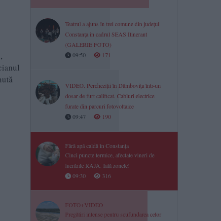
Teatrul a ajuns în trei comune din județul
Constanța în cadrul SEAS Itinerant
(GALERIE FOTO)
,
09:50
171
cianul
nută
VIDEO. Percheziții în Dâmbovița într-un
dosar de furt calificat. Cabluri electrice
furate din parcuri fotovoltaice
09:47
190
Fără apă caldă în Constanța
Cinci puncte termice, afectate vineri de
lucrările RAJA. Iată zonele!
09:30
316
FOTO+VIDEO
Pregătiri intense pentru scufundarea celor