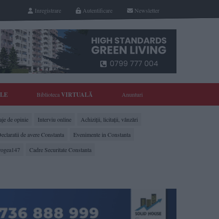
Inregistrare
Autentificare
Newsletter
YLE
Biblioteca
VIRTUALĂ
Anunturi
je de opinie
Interviu online
Achiziții, licitații, vânzări
eclaratii de avere Constanta
Evenimente in Constanta
rogea147
Cadre Securitate Constanta