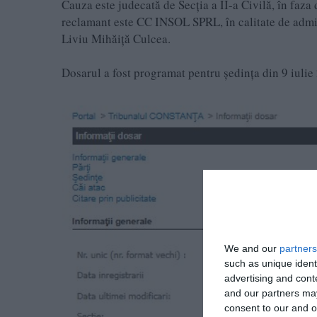
Cauza este judecată de Secția a II-a Civilă, în faza 
reclamant este CC INSOL SPRL, în calitate de admini
Liviu Mihăiță Culcea.
Dosarul a fost programat pentru ședința din 9 iulie 
We and our
partners
such as unique ident
advertising and con
and our partners may
consent to our and o