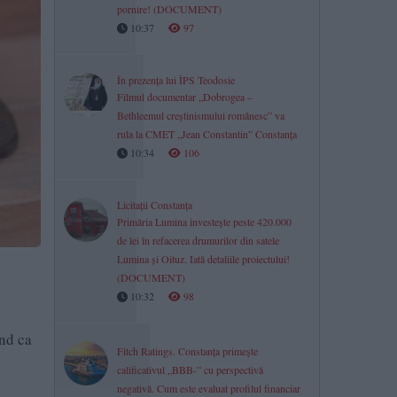
pornire! (DOCUMENT)
10:37
97
În prezența lui ÎPS Teodosie
Filmul documentar „Dobrogea –
Bethleemul creștinismului românesc” va
rula la CMET „Jean Constantin” Constanța
10:34
106
Licitații Constanța
Primăria Lumina investește peste 420.000
de lei în refacerea drumurilor din satele
Lumina și Oituz. Iată detaliile proiectului!
(DOCUMENT)
10:32
98
ând ca
Fitch Ratings. Constanța primește
calificativul „BBB-” cu perspectivă
negativă. Cum este evaluat profilul financiar