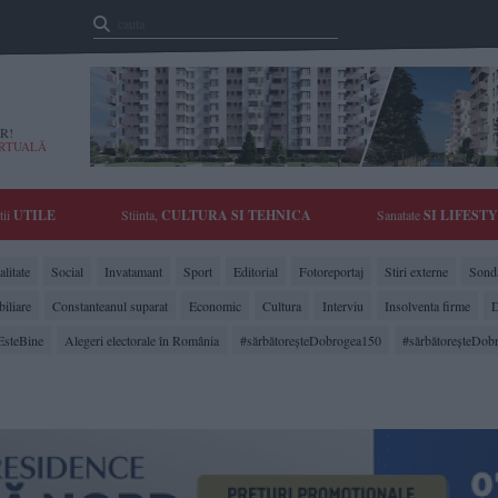
R!
IRTUALĂ
tii
UTILE
Stiinta,
CULTURA SI TEHNICA
Sanatate
SI LIFEST
litate
Social
Invatamant
Sport
Editorial
Fotoreportaj
Stiri externe
Sonda
biliare
Constanteanul suparat
Economic
Cultura
Interviu
Insolventa firme
D
EsteBine
Alegeri electorale în România
#sărbătoreşteDobrogea150
#sărbătoreşteDob