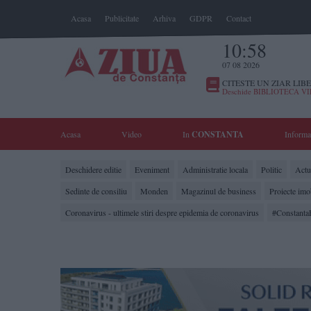
Acasa
Publicitate
Arhiva
GDPR
Contact
10:58
07 08 2026
CITESTE UN ZIAR LIBE
Deschide BIBLIOTECA V
Acasa
Video
In
CONSTANTA
Informa
Deschidere editie
Eveniment
Administratie locala
Politic
Actua
Sedinte de consiliu
Monden
Magazinul de business
Proiecte imo
Coronavirus - ultimele stiri despre epidemia de coronavirus
#Constanta