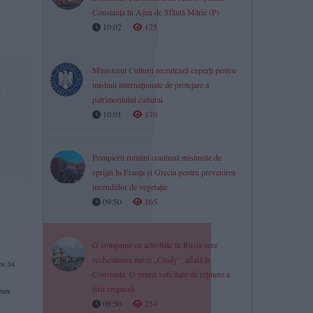
Constanța în Ajun de Sfântă Mărie (P)
10:02
175
Ministerul Culturii recrutează experți pentru
misiuni internaționale de protejare a
e
patrimoniului cultural
10:01
170
Pompierii români continuă misiunile de
sprijin în Franța și Grecia pentru prevenirea
incendiilor de vegetație
09:50
165
O companie cu activitate în Rusia cere
sechestrarea navei „Cindy”, aflată la
Constanța. O primă solicitare de reținere a
fost respinsă
09:50
254