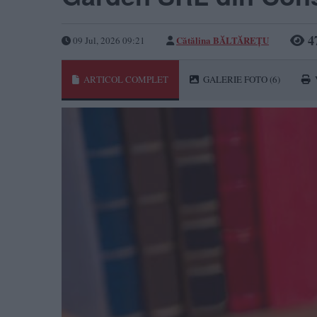
4
Cătălina BĂLTĂREȚU
09 Jul, 2026 09:21
ARTICOL COMPLET
GALERIE FOTO
(6)