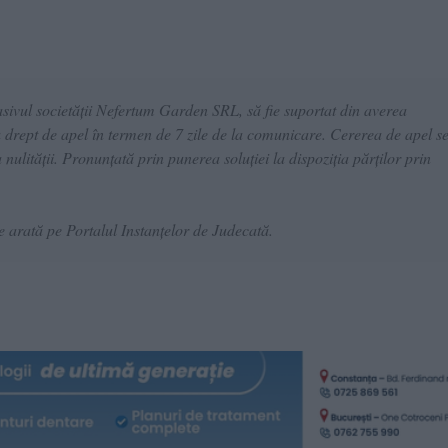
sivul societăţii Nefertum Garden SRL, să fie suportat din averea
 drept de apel în termen de 7 zile de la comunicare. Cererea de apel s
ulităţii. Pronunţată prin punerea soluţiei la dispoziţia părţilor prin
rată pe Portalul Instanțelor de Judecată.