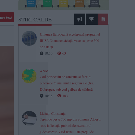
me text
STIRI CALDE
Uniunea Europeană accelerează programul
IRIS². Noua constelație va avea peste 300
de sateliți
10:50
63
ANM
Cod portocaliu de caniculă și furtuni
puternice în mai multe regiuni ale țării.
Dobrogea, sub cod galben de căldură
10:38
103
Licitații Constanța
Teren de peste 700 mp din comuna Albești,
scos la licitație publică de executorul
judecătoresc Vlad Irinel. Iată prețul de