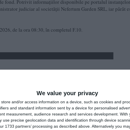
de fond. Potrivit informațiilor disponibile pe portalul instanțelor
strator judiciar al societății Nefertum Garden SRL, iar pârât e
2026, de la ora 08:30, în completul F.10.
We value your privacy
store and/or access information on a device, such as cookies and pro
ifiers and standard information sent by a device for personalised adver
tent measurement, audience research and services development.
With 
 use precise geolocation data and identification through device scanni
ur 1733 partners’ processing as described above. Alternatively you may 