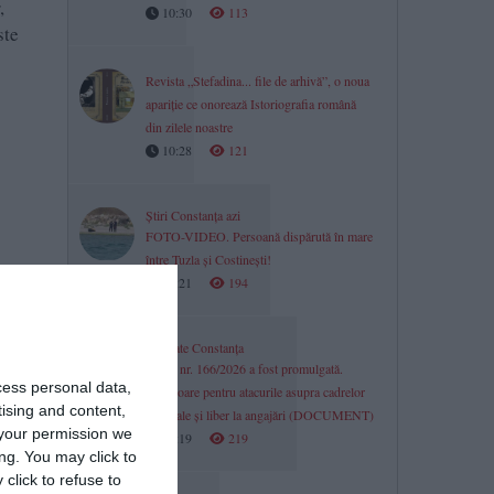
,
10:30
113
ste
Revista „Stefadina... file de arhivă”, o noua
apariție ce onorează Istoriografia română
din zilele noastre
10:28
121
Știri Constanța azi
FOTO-VIDEO. Persoană dispărută în mare
între Tuzla și Costinești!
10:21
194
Sănătate Constanța
Legea nr. 166/2026 a fost promulgată.
cess personal data,
Închisoare pentru atacurile asupra cadrelor
tising and content,
medicale și liber la angajări (DOCUMENT)
your permission we
10:19
219
ng. You may click to
click to refuse to