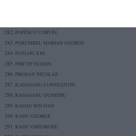
POP FLORENTINA
POPA EMANOIL
POPA LACRAMIOARA LENUTA
POPESCU CORVIN
PORUMBEL MARIAN GEORGE
POTLOG ION
PRICOP FLORIN
PRODAN NICOLAE
RADASANU CONSTANTIN
RADASANU DUMITRU
RADAU ION DAN
RADU GEORGE
RADU GHEORGHE