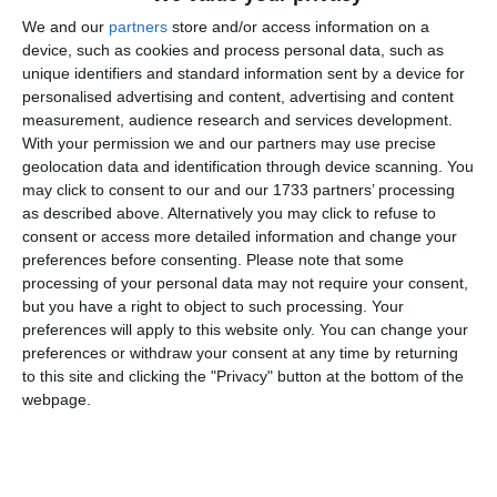
Situația a fost adusă și la cunoștința Primăriei Constanța, în
calitate de delegatar al serviciului public, pentru a se
We and our
partners
store and/or access information on a
device, such as cookies and process personal data, such as
monitoriza în dinamică timpii de așteptare în stații în
unique identifiers and standard information sent by a device for
această dimineață.
personalised advertising and content, advertising and content
Iată lista completă și organizată cu toate părțile implicate în dosarul
measurement, audience research and services development.
civil, structurată pe calități procesuale pentru a fi ușor de parcurs:
With your permission we and our partners may use precise
geolocation data and identification through device scanning. You
RECLAMANT
may click to consent to our and our 1733 partners’ processing
CT BUS SA
as described above. Alternatively you may click to refuse to
consent or access more detailed information and change your
PÂRÂȚI
preferences before consenting.
Please note that some
processing of your personal data may not require your consent,
ABDULA ELVIS
but you have a right to object to such processing. Your
preferences will apply to this website only. You can change your
ABIBULA AINUR
preferences or withdraw your consent at any time by returning
ABIBULA BERCHIN
to this site and clicking the "Privacy" button at the bottom of the
webpage.
ABSELIAM ERGEAN
AIFTINCA IONEL
ALEXE DANIEL