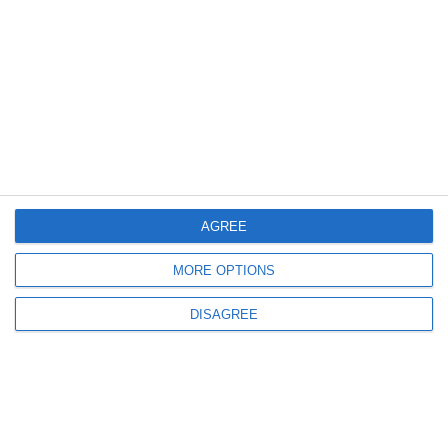
DRAGHICI CRISTIAN
DRAGNEA GABRIEL
DRAGOMIR ION
DUMITRACHE GHEORGHE
DUMITRACHE STEFANIA
DUMITRU EMIL
AGREE
DUMITRU ION
DUMITRU MARIUS
MORE OPTIONS
DUMITRU NELU
DISAGREE
DUMITRU VALENTIN
ECONOMU CONSTANTIN
ELIAS LUMINITA
ENACHE MIHAI