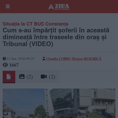
Situația la CT BUS Constanța
Cum s-au împărțit șoferii în această
dimineață între traseele din oraș și
Tribunal (VIDEO)
Claudia CORBU
Nicușor BUȘURICĂ
12 Jun, 2026 09:25
1667
(2)
(2)