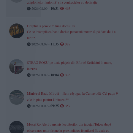
„diplomelor fantomă” și a contractelor cu dedicație
2026.08.09 -
10:31
463
Dreptul la pensie în luna decesului
Ce se întâmplă cu banii dacă o persoană moare după data de 1 a
lunii?
2026.08.09 -
11:35
388
STEAG ROȘU pe toate plajele din Eforie! Scăldatul în mare,
interzis
2026.08.09 -
10:04
376
Ministrul Radu Miruță - „8cm câștigați la Cernavodă. Cel puțin 9
zile în plus pentru Unitatea 2“
2026.08.09 -
09:25
357
Mesaj Ro Alert transmis locuitorilor din județul Tulcea după
observarea unor drone în proximitatea frontierei fluviale cu