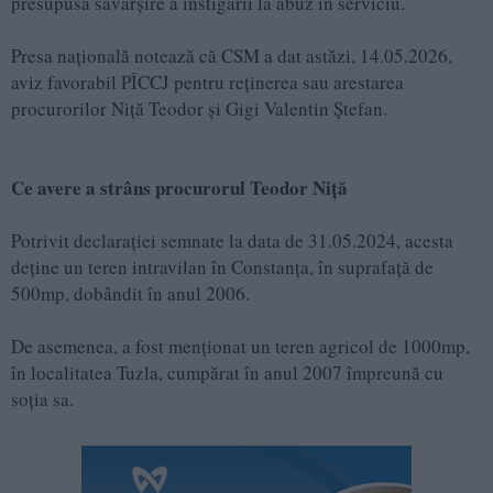
presupusa săvârșire a instigării la abuz în serviciu.
Presa națională notează că CSM a dat astăzi, 14.05.2026,
aviz favorabil PÎCCJ pentru reținerea sau arestarea
procurorilor Niță Teodor și Gigi Valentin Ștefan.
Ce avere a strâns procurorul Teodor Niță
Potrivit declarației semnate la data de 31.05.2024, acesta
deține un teren intravilan în Constanța, în suprafață de
500mp, dobândit în anul 2006.
De asemenea, a fost menționat un teren agricol de 1000mp,
în localitatea Tuzla, cumpărat în anul 2007 împreună cu
soția sa.