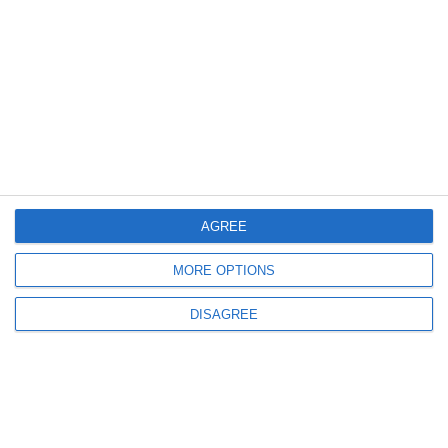
Dosarul corupției de la Parchetul Constanța
Parchetul General cere arestarea directorului OJFIR, Daniel Learciu, pentru
cumpărare de influență
2068
10 Jun, 2026 10:57
AGREE
Verificări CERONAV Constanța și audit Curtea de Conturi
Diplome „fantomă” în baza mondială a energiei eoliene. Conducerea a
MORE OPTIONS
sesizat Parchetul (DOCUMENT)
DISAGREE