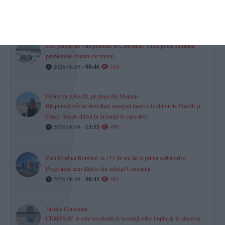
credeau că ar fi „ambulanţa neagră care fură copii”
2026.08.09 -
09:47
529
Cod galben de vânt puternic la Constanța! Unde puteți semnala
problemele cauzate de vreme
2026.08.09 -
08:46
516
Ofensiva ABADL pe plaja din Mamaia
Răspunsul oficial dezvăluie nereguli masive la cluburile Fratelli și
Crazy, atacate direct în instanță de operatori
2026.08.09 -
13:55
495
Ziua Marinei Române, la 124 de ani de la prima sărbătorire!
Programul activităților din județul Constanța
2026.08.09 -
08:43
484
Justiție Constanța
CERONAV le cere socoteală în instanță celor implicați în afacerea