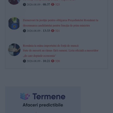
2026.08.09 -
08:37
325
Demersuri în justiție pentru obligarea Președintelui României la
desemnarea candidatului pentru funcția de prim-ministru
2026.08.09 -
13:33
321
România la mâna importului de forță de muncă
Sute de meserii au rămas fără oameni. Lista oficială a meseriilor
„de care depinde economia”
2026.08.09 -
10:21
320