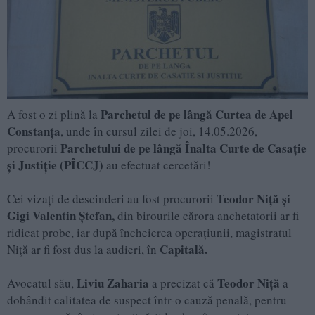
Parchetul de pe lângă Curtea de Apel
A fost o zi plină la
Constanța
, unde în cursul zilei de joi, 14.05.2026,
Parchetului de pe lângă Înalta Curte de Casație
procurorii
și Justiție (PÎCCJ)
au efectuat cercetări!
Teodor Niță și
Cei vizați de descinderi au fost procurorii
Gigi Valentin Ștefan,
din birourile cărora anchetatorii ar fi
ridicat probe, iar după încheierea operațiunii, magistratul
Capitală.
Niță ar fi fost dus la audieri, în
Liviu Zaharia
Teodor Niță
Avocatul său,
a precizat că
a
dobândit calitatea de suspect într-o cauză penală, pentru