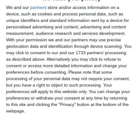
prin contract de donație.
We and our
partners
store and/or access information on a
La categoria Bunuri mobile, a căror valoare depăşeşte 3.000
device, such as cookies and process personal data, such as
unique identifiers and standard information sent by a device for
de euro fiecare, şi bunuri imobile înstrăinate în ultimele 12
personalised advertising and content, advertising and content
luni au fost declarate două apartamente, ambele înstrăinate
measurement, audience research and services development.
la data de 28.05.2024, contra sumelor de 165.000 de euro,
With your permission we and our partners may use precise
respectiv 60.000 de euro.
geolocation data and identification through device scanning. You
may click to consent to our and our 1733 partners’ processing
La active financiare, Teodor Niță a menționat un cont curent
as described above. Alternatively you may click to refuse to
la BRD GSG Sucursala Constanța deschis în anul 2019, cu
consent or access more detailed information and change your
preferences before consenting.
Please note that some
un sold de 963 euro.
processing of your personal data may not require your consent,
but you have a right to object to such processing. Your
La subcategoria Debite, ipoteci, garanţii emise în beneficiul
preferences will apply to this website only. You can change your
unui terţ, bunuri achiziţionate în sistem leasing şi alte
preferences or withdraw your consent at any time by returning
asemenea bunuri, dacă valoarea însumată a tuturor acestora
to this site and clicking the "Privacy" button at the bottom of the
depăşeşte 5.000 de euro, acesta a declarat un împrumut de
webpage.
500.000 lei, contractat în anul 2024, scadent în același an, și
încă un împrumut de 617.400 lei, contractat tot în 2024,
scadent în următorul an.