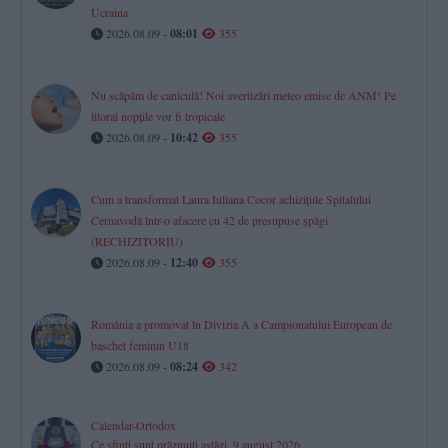
Ucraina
2026.08.09 -
08:01
355
Nu scăpăm de caniculă! Noi avertizări meteo emise de ANM! Pe
litoral nopțile vor fi tropicale
2026.08.09 -
10:42
355
Cum a transformat Laura Iuliana Cocor achizițiile Spitalului
Cernavodă într-o afacere cu 42 de presupuse șpăgi
(RECHIZITORIU)
2026.08.09 -
12:40
355
România a promovat în Divizia A a Campionatului European de
baschet feminin U18
2026.08.09 -
08:24
342
Calendar-Ortodox
Ce sfinți sunt prăznuiți astăzi, 9 august 2026