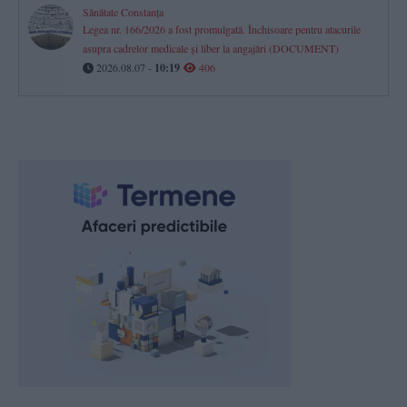
Sănătate Constanța
Legea nr. 166/2026 a fost promulgată. Închisoare pentru atacurile
asupra cadrelor medicale și liber la angajări (DOCUMENT)
2026.08.07 -
10:19
406