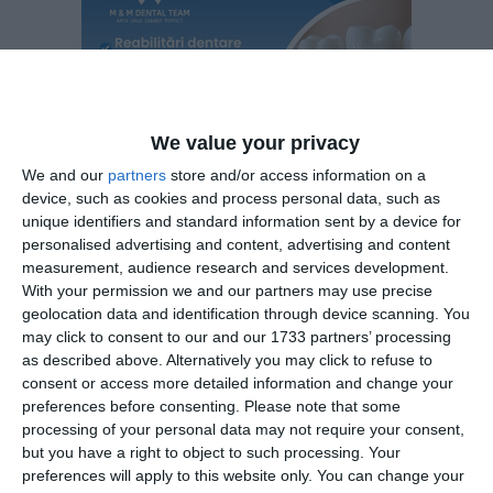
We value your privacy
We and our
partners
store and/or access information on a
device, such as cookies and process personal data, such as
unique identifiers and standard information sent by a device for
personalised advertising and content, advertising and content
measurement, audience research and services development.
With your permission we and our partners may use precise
Totodată, în cauză au fost dispuse măsuri asigurătorii în
geolocation data and identification through device scanning. You
vederea recuperării prejudiciului. De asemenea, față de
may click to consent to our and our 1733 partners’ processing
persoana vizată de percheziția domiciliară a fost luată
as described above. Alternatively you may click to refuse to
consent or access more detailed information and change your
măsura preventivă a controlului judiciar, pentru o perioadă
preferences before consenting.
Please note that some
de 60 de zile.
processing of your personal data may not require your consent,
but you have a right to object to such processing. Your
Activitățile procedurale vizează identificarea și ridicarea de
preferences will apply to this website only. You can change your