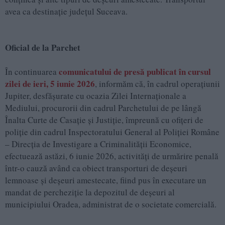
avea ca destinație județul Suceava.
Oficial de la Parchet
comunicatului de presă publicat în cursul
În continuarea
zilei de ieri, 5 iunie 2026
, informăm că, în cadrul operațiunii
Jupiter, desfășurate cu ocazia Zilei Internaționale a
Mediului, procurorii din cadrul Parchetului de pe lângă
Înalta Curte de Casație și Justiție, împreună cu ofițeri de
poliție din cadrul Inspectoratului General al Poliției Române
– Direcția de Investigare a Criminalității Economice,
efectuează astăzi, 6 iunie 2026, activități de urmărire penală
într-o cauză având ca obiect transporturi de deșeuri
lemnoase și deșeuri amestecate, fiind pus în executare un
mandat de percheziție la depozitul de deșeuri al
municipiului Oradea, administrat de o societate comercială.