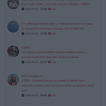
Ioan Ovidiu Sabău - „Nu avem voie să ne relaxăm“ (VIDEO)
2026.08.07 -
13:42
484
CN APM pune la bătaie peste 1,5 milioane lei pentru un contract
ce vizează PUZ-ul Portului Constanța (DOCUMENTE)
2026.08.06 -
17:00
484
VIDEO
Salvamarii au salvat un bărbat în timpul căutărilor pentru o
persoană dispărută în mare, între Tuzla și Costinești
2026.08.07 -
11:17
458
Știri Constanța azi
VIDEO. Salvamarii trag un nou semnal de alarmă după o
intervenție la limită-„Dacă vezi că nu te ții bine pe picioare, stai pe
nisip“
2026.08.07 -
14:01
426