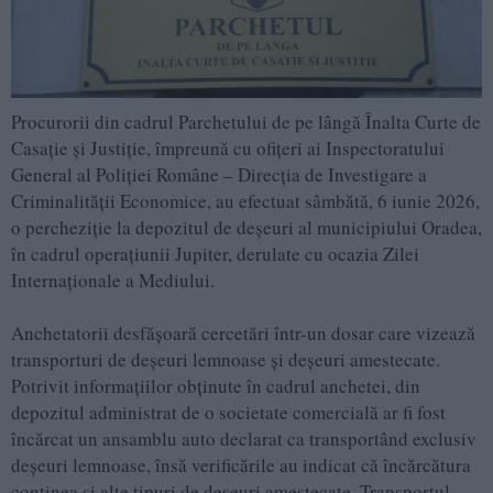
Procurorii din cadrul Parchetului de pe lângă Înalta Curte de
Casație și Justiție, împreună cu ofițeri ai Inspectoratului
General al Poliției Române – Direcția de Investigare a
Criminalității Economice, au efectuat sâmbătă, 6 iunie 2026,
o percheziție la depozitul de deșeuri al municipiului Oradea,
în cadrul operațiunii Jupiter, derulate cu ocazia Zilei
Internaționale a Mediului.
Anchetatorii desfășoară cercetări într-un dosar care vizează
transporturi de deșeuri lemnoase și deșeuri amestecate.
Potrivit informațiilor obținute în cadrul anchetei, din
depozitul administrat de o societate comercială ar fi fost
încărcat un ansamblu auto declarat ca transportând exclusiv
deșeuri lemnoase, însă verificările au indicat că încărcătura
conținea și alte tipuri de deșeuri amestecate. Transportul