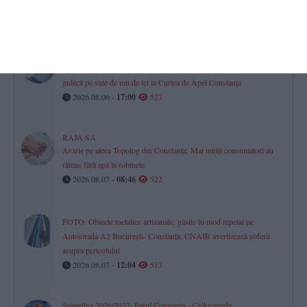
2026.08.07 -
08:07
533
Investiție de aproape un milion de euro la Agigea
Poarta Deltei SRL își extinde complexul din Port, în timp ce se
judecă pe sute de mii de lei la Curtea de Apel Constanța
2026.08.06 -
17:00
527
RAJA SA
Avarie pe aleea Topolog din Constanța. Mai mulți consumatori au
rămas fără apă la robinete
2026.08.07 -
08:46
522
FOTO. Obiecte metalice artizanale, găsite în mod repetat pe
Autostrada A2 București- Constanța. CNAIR avertizează șoferii
asupra pericolului
2026.08.07 -
12:04
513
Superliga 2026/2027. Farul Constanța - Csikszereda