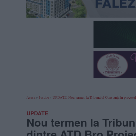
Acasa
»
Justitie
»
UPDATE: Nou termen la Tribunalul Constanța în procesul 
UPDATE
Nou termen la Tribun
dintre ATD Bro Proie