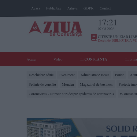
Acasa
Publicitate
Arhiva
GDPR
Contact
17:21
07 08 2026
CITESTE UN ZIAR LIBE
Deschide BIBLIOTECA V
Acasa
Video
In
CONSTANTA
Informa
Deschidere editie
Eveniment
Administratie locala
Politic
Actua
Sedinte de consiliu
Monden
Magazinul de business
Proiecte imo
Coronavirus - ultimele stiri despre epidemia de coronavirus
#Constanta