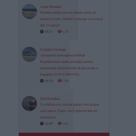
Apele Române
Dunărea atinge un nou minim istoric la
intrarea în țară. Debitul va începe să crească
din 13 august
16:21
174
Licitații Constanța
Aeroportul Internațional Mihail
Kogălniceanu caută specialiști pentru
mentenanța infrastructurii de procesare a
bagajelor (DOCUMENTE)
16:10
150
Știri România
Un bărbat este cercetat pentru viol asupra
unui minor. Fapta s-ar fi petrecut într-un
autoturism
16:09
161