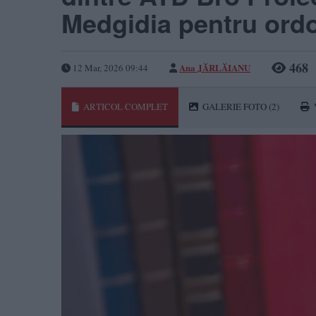
Medgidia pentru ordo
468
Ana JĂRLĂIANU
12 Mar, 2026 09:44
ARTICOL COMPLET
GALERIE FOTO
(2)