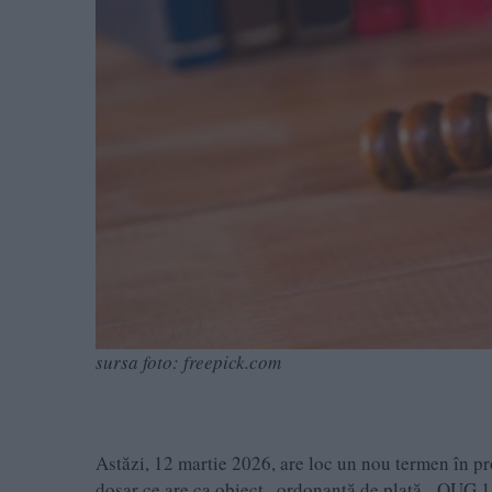
sursa foto: freepick.com
Astăzi, 12 martie 2026, are loc un nou termen în p
dosar ce are ca obiect „ordonanţă de plată - OUG 1