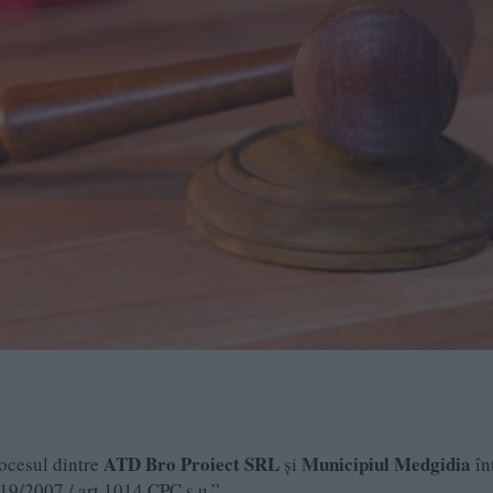
ATD Bro Proiect SRL
Municipiul Medgidia
rocesul dintre
și
în
19/2007 / art.1014 CPC ş.u.”.