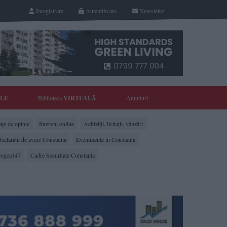
Inregistrare
Autentificare
Newsletter
YLE
Biblioteca
VIRTUALĂ
Anunturi
je de opinie
Interviu online
Achiziții, licitații, vânzări
eclaratii de avere Constanta
Evenimente in Constanta
rogea147
Cadre Securitate Constanta