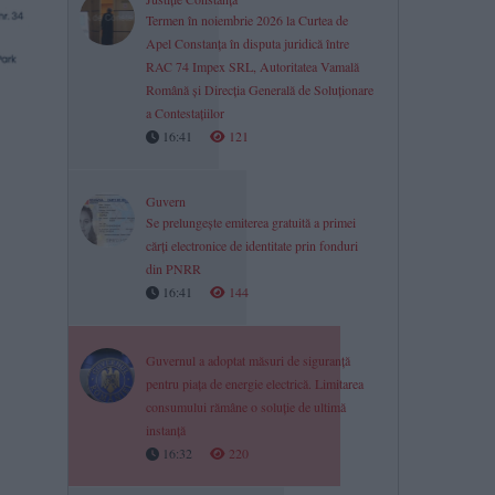
Termen în noiembrie 2026 la Curtea de
Apel Constanța în disputa juridică între
RAC 74 Impex SRL, Autoritatea Vamală
Română și Direcția Generală de Soluționare
a Contestațiilor
16:41
121
Guvern
Se prelungește emiterea gratuită a primei
cărți electronice de identitate prin fonduri
din PNRR
16:41
144
Guvernul a adoptat măsuri de siguranță
pentru piața de energie electrică. Limitarea
consumului rămâne o soluție de ultimă
instanță
16:32
220