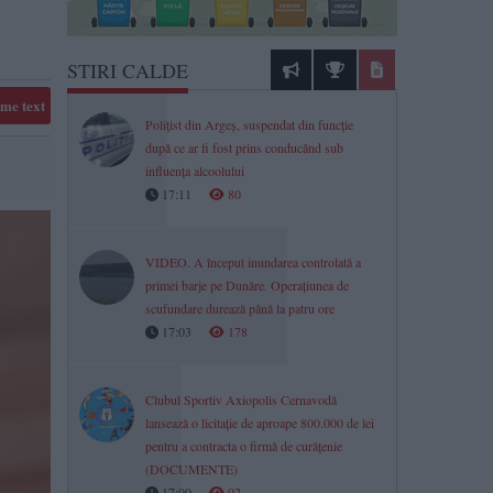
STIRI CALDE
me text
Polițist din Argeș, suspendat din funcție
după ce ar fi fost prins conducând sub
influența alcoolului
17:11
80
VIDEO. A început inundarea controlată a
primei barje pe Dunăre. Operațiunea de
scufundare durează până la patru ore
17:03
178
Clubul Sportiv Axiopolis Cernavodă
lansează o licitație de aproape 800.000 de lei
pentru a contracta o firmă de curățenie
(DOCUMENTE)
17:00
92