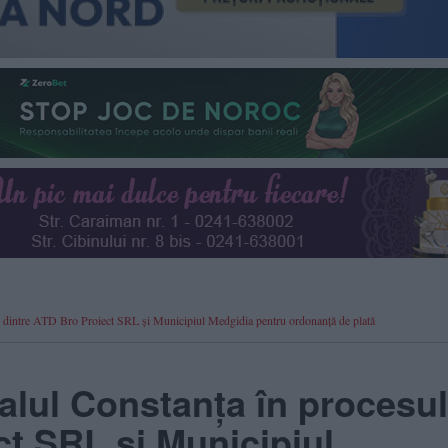
dintre ATD Bro Proiect SRL și Municipiul Medgidia pentru ordonanță de plată
alul Constanța în procesul
ct SRL și Municipiul