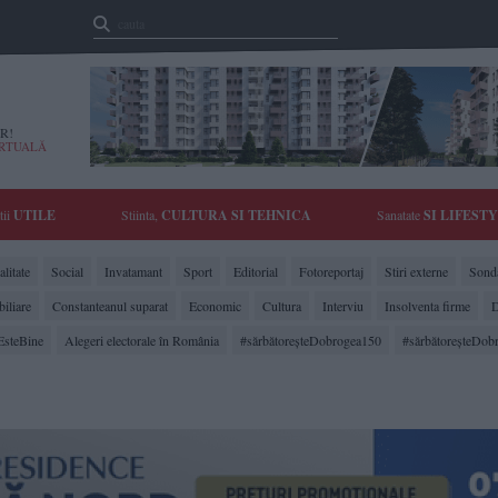
R!
IRTUALĂ
tii
UTILE
Stiinta,
CULTURA SI TEHNICA
Sanatate
SI LIFEST
litate
Social
Invatamant
Sport
Editorial
Fotoreportaj
Stiri externe
Sonda
biliare
Constanteanul suparat
Economic
Cultura
Interviu
Insolventa firme
D
EsteBine
Alegeri electorale în România
#sărbătoreşteDobrogea150
#sărbătoreşteDob