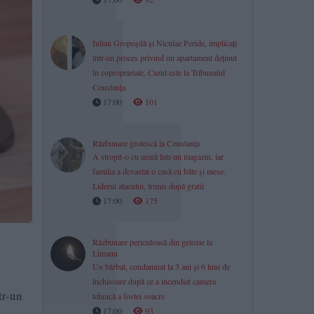
Iulian Gropoșilă și Niculae Peride, implicați
într-un proces privind un apartament deținut
în coproprietate. Cazul este la Tribunalul
Constanța
17:00
101
Răzbunare grotescă la Constanța
A stropit-o cu urină într-un magazin, iar
familia a devastat o casă cu bâte și mese.
Liderul atacului, trimis după gratii
17:00
175
Răzbunare periculoasă din gelozie la
Limanu
Un bărbat, condamnat la 3 ani și 6 luni de
închisoare după ce a incendiat camera
tr-un
tehnică a fostei soacre
17:00
93