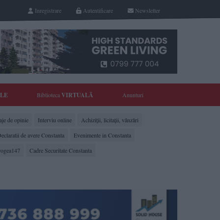
Inregistrare
Autentificare
Newsletter
YLE
Biblioteca
VIRTUALĂ
Anunturi
je de opinie
Interviu online
Achiziții, licitații, vânzări
eclaratii de avere Constanta
Evenimente in Constanta
rogea147
Cadre Securitate Constanta