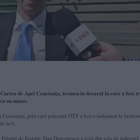
a Curtea de Apel Constanța, termen în dosarul în care a fost t
 cu un minor.
ia Constanța, prin care patronul OTV a fost condamnat la închiso
de la 0.
Palatul de Justiție, Dan Diaconescu a ieșit din sala de judecată