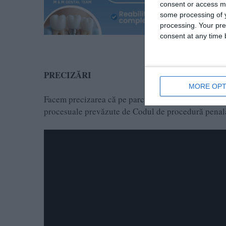
consent or access m
some processing of y
processing. Your pre
consent at any time b
PRECIZĂRI
MORE OPT
Facem precizarea că pe parcursul întregului proces 
procesuale prevăzute de Codul de procedură penală