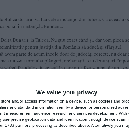
t faptul că dosarul va lua calea instanței din Tulcea. Cu această o
s penal în instanțele tomitane.
 Delta Dunării, la Tulcea. Nu știu exact când și, dar vom pleca a
 semnificativ pentru justiția din România să aducă și sfârșitul
i să avem parte de acum încolo doar de judecăți corecte, nu doar e
va mea nu s-au formulat plângeri, reclamații sau denunțuri, împo
s verbal fraudulos, în sensul în care nu a fost semnat de un avoc
au hotărât definitiv anularea deciziei primei instanțe, de cond
We value your privacy
i dosarului la Judecătoria Tulcea.
store and/or access information on a device, such as cookies and pro
ifiers and standard information sent by a device for personalised adver
orii, fapt pentru care se așteaptă la o achitare.
tent measurement, audience research and services development.
With 
 use precise geolocation data and identification through device scanni
ur 1733 partners’ processing as described above. Alternatively you may 