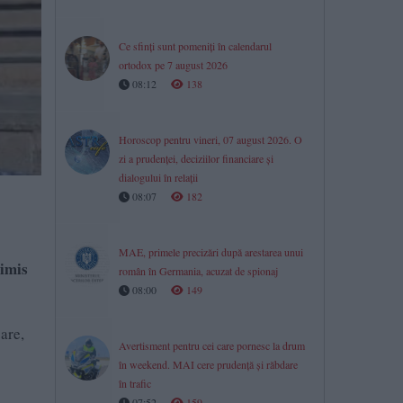
Ce sfinți sunt pomeniți în calendarul
ortodox pe 7 august 2026
08:12
138
Horoscop pentru vineri, 07 august 2026. O
zi a prudenței, deciziilor financiare și
dialogului în relații
08:07
182
MAE, primele precizări după arestarea unui
rimis
român în Germania, acuzat de spionaj
08:00
149
are,
Avertisment pentru cei care pornesc la drum
în weekend. MAI cere prudență și răbdare
în trafic
07:52
159