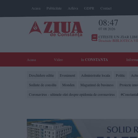
Acasa
Publicitate
Arhiva
GDPR
Contact
08:47
07 08 2026
CITESTE UN ZIAR LIBE
Deschide BIBLIOTECA V
Acasa
Video
In
CONSTANTA
Informa
Deschidere editie
Eveniment
Administratie locala
Politic
Actua
Sedinte de consiliu
Monden
Magazinul de business
Proiecte imo
Coronavirus - ultimele stiri despre epidemia de coronavirus
#Constanta