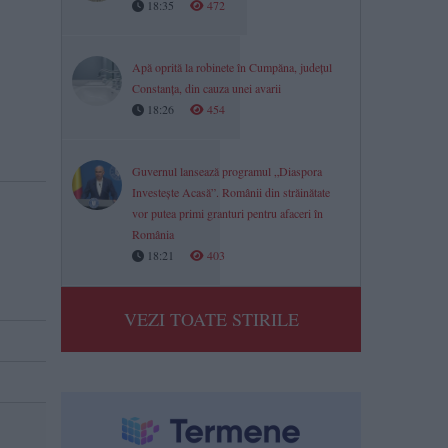
18:35
472
Apă oprită la robinete în Cumpăna, județul
Constanța, din cauza unei avarii
18:26
454
Guvernul lansează programul „Diaspora
Investește Acasă”. Românii din străinătate
vor putea primi granturi pentru afaceri în
România
18:21
403
VEZI TOATE STIRILE