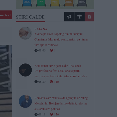
me text
STIRI CALDE
RAJA SA
Avarie pe aleea Topolog din municipiul
Constanța. Mai mulți consumatori au rămas
fără apă la robinete
08:46
1
Atac armat într-o școală din Thailanda
Un profesor a fost ucis, iar alte patru
persoane au fost rănite. Atacatorul, un elev
08:30
110
România este evaluată de agențiile de rating.
Mesajul lui Bolojan despre deficit, reforme
și stabilitatea politică
08:18
126