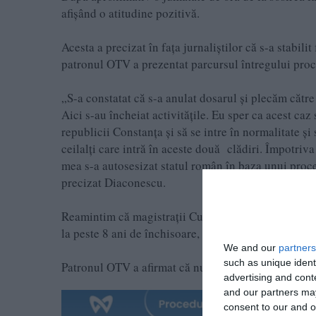
afișând o atitudine pozitivă.
Acesta a precizat în fața jurnaliștilor că s-a stabili
patronul OTV a prezentat parcursul întregului proce
„S-a constatat că s-a anulat dosarul și plecăm către
Aici s-au încheiat activitățile. Eu sper ca acest caz
republicii Constanța și să se intre în normalitate ș
ceilalți care intră în aceste două clădiri. Împotri
mea s-a autosesizat statul român în baza unui proce
precizat Diaconescu.
Reamintim că magistrații Curții de Apel Constanța 
la peste 8 ani de închisoare, ca urmare a strămutări
We and our
partners
such as unique ident
Patronul OTV a afirmat că nu există probe incriminat
advertising and con
and our partners may
consent to our and o