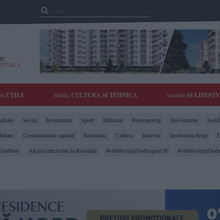
R!
IRTUALĂ
tii
UTILE
Stiinta,
CULTURA SI TEHNICA
Sanatate
SI LIFEST
litate
Social
Invatamant
Sport
Editorial
Fotoreportaj
Stiri externe
Sonda
biliare
Constanteanul suparat
Economic
Cultura
Interviu
Insolventa firme
D
EsteBine
Alegeri electorale în România
#sărbătoreşteDobrogea150
#sărbătoreşteDob