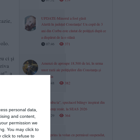
UPDATE-Minorul a fost găsit
cazie,
Alertă în județul Constanța! Un copil de 3
ani din Corbu este căutat de polițiști după ce
a dispărut de la o stână
colo.
07:46
371
u ci și
Amenzi de aproape 18.500 de lei, în urma
triva
unor razii ale polițiștilor din Constanța și
at”, a
Mamaia
21:48
382
amnare
„Pe limba ta”, spectacol bilingv inspirat din
experiențe reale, la SEAS 2026
cess personal data,
21:29
364
tising and content,
your permission we
ng. You may click to
Șofer prins la volan cu permisul suspendat,
click to refuse to