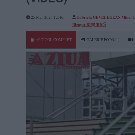
Gabriela GEVELEGEAN
Mihai
25 Mar, 2025 12:46
Nicușor BUȘURICĂ
ARTICOL COMPLET
GALERIE FOTO
(1)