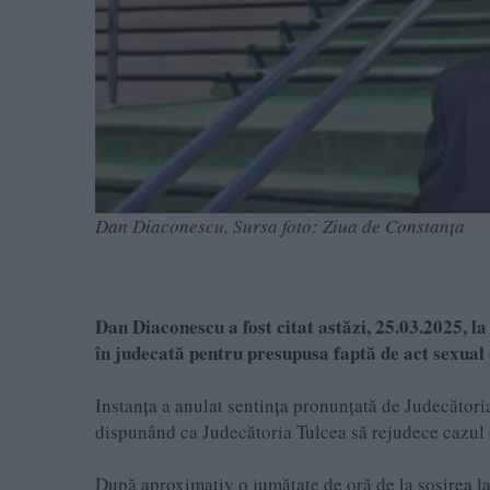
Dan Diaconescu, Sursa foto: Ziua de Constanța
Dan Diaconescu a fost citat astăzi, 25.03.2025, l
în judecată pentru presupusa faptă de act sexual
Instanța a anulat sentința pronunțată de Judecător
dispunând ca Judecătoria Tulcea să rejudece cazul 
După aproximativ o jumătate de oră de la sosirea la 