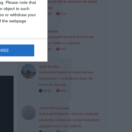
altul depistat băut pe drumurile din județul
ng.
Please note that
Constanța
o object to such
21:15
379
ces or withdraw your
 of the webpage.
Știri România
Persoană posibil înecată în lacul Izvorul
Dorului. Căutări cu scafandrii
20:50
353
GREE
ile
Apele Române
Scufundarea barjelor se amână din nou.
Operațiunea se va desfășura vineri, din
motive de siguranță
20:32
461
ARSVOM Constanța
Ambasada Filipinelor a transmis mulțumiri
salvatorilor români care au intervenit pentru
echipajul navei GAS LISBON