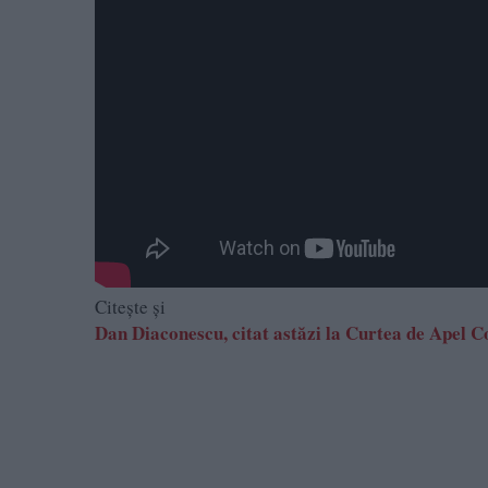
Citește și
Dan Diaconescu, citat astăzi la Curtea de Apel C