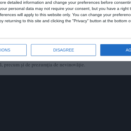
ore detailed information and change your preferences before consenti
our personal data may not require your consent, but you have a right t
ferences will apply to this website only. You can change your preferen
y returning to this site and clicking the "Privacy" button at the bottom
IONS
DISAGREE
A
penal, persoanele cercetate beneficiază de drepturile și garanți
, precum și de prezumția de nevinovăție.