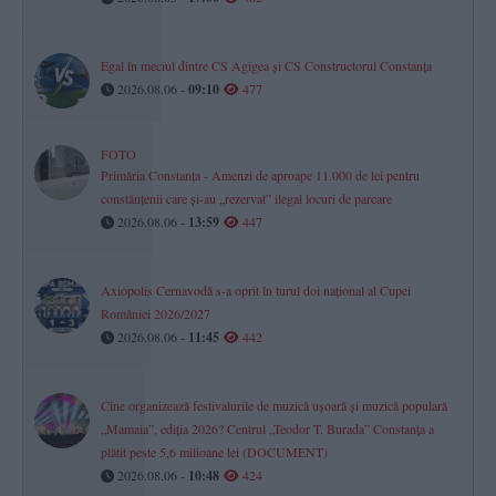
Egal în meciul dintre CS Agigea și CS Constructorul Constanța
2026.08.06 -
09:10
477
FOTO
Primăria Constanța - Amenzi de aproape 11.000 de lei pentru
constănțenii care și-au „rezervat” ilegal locuri de parcare
2026.08.06 -
13:59
447
Axiopolis Cernavodă s-a oprit în turul doi național al Cupei
României 2026/2027
2026.08.06 -
11:45
442
Cine organizează festivalurile de muzică ușoară și muzică populară
„Mamaia”, ediția 2026? Centrul „Teodor T. Burada” Constanța a
plătit peste 5,6 milioane lei (DOCUMENT)
2026.08.06 -
10:48
424