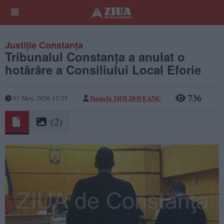
Justiție Constanța
Tribunalul Constanța a anulat o
hotărâre a Consiliului Local Eforie
736
Daniela MOLDOVEANU
07 May, 2026 15:25
(2)