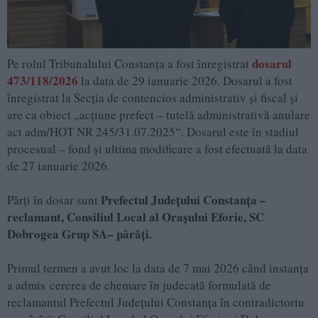
dosarul
Pe rolul Tribunalului Constanța a fost înregistrat
473/118/2026
la data de 29 ianuarie 2026. Dosarul a fost
înregistrat la Secția de contencios administrativ şi fiscal și
are ca obiect „acţiune prefect – tutelă administrativă anulare
act adm/HOT NR 245/31.07.2025“. Dosarul este în stadiul
procesual – fond și ultima modificare a fost efectuată la data
de 27 ianuarie 2026.
Prefectul Județului Constanța –
Părți în dosar sunt
reclamant, Consiliul Local al Orașului Eforie, SC
Dobrogea Grup SA– pârâți.
Primul termen a avut loc la data de 7 mai 2026 când instanța
a admis cererea de chemare în judecată formulată de
reclamantul Prefectul Judeţului Constanţa în contradictoriu