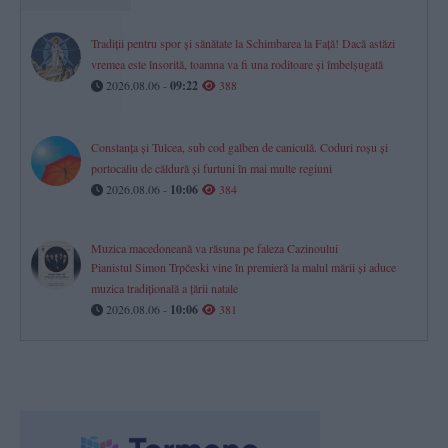
Tradiții pentru spor și sănătate la Schimbarea la Față! Dacă astăzi
vremea este însorită, toamna va fi una roditoare și îmbelșugată
2026.08.06 -
09:22
388
Constanța și Tulcea, sub cod galben de caniculă. Coduri roșu și
portocaliu de căldură și furtuni în mai multe regiuni
2026.08.06 -
10:06
384
Muzica macedoneană va răsuna pe faleza Cazinoului
Pianistul Simon Trpčeski vine în premieră la malul mării și aduce
muzica tradițională a țării natale
2026.08.06 -
10:06
381