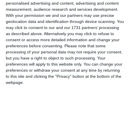
personalised advertising and content, advertising and content
measurement, audience research and services development.
With your permission we and our partners may use precise
geolocation data and identification through device scanning. You
may click to consent to our and our 1731 partners’ processing
as described above. Alternatively you may click to refuse to
consent or access more detailed information and change your
preferences before consenting.
Please note that some
processing of your personal data may not require your consent,
but you have a right to object to such processing. Your
preferences will apply to this website only. You can change your
preferences or withdraw your consent at any time by returning
to this site and clicking the "Privacy" button at the bottom of the
webpage.
La împlinirea termenului, dreptul de superficie se poate
reînnoi prin act adițional la contractul de superficie. A
Nu în ultimul rând, contractul de superficie s-a încheiat cu
condiția ca S.C. Dobrogea Grup S.A. să fie proprietara
construcției de pe terenul identificat cu EE 108369. Dovada
dreptului de proprietate urma să se facă cu certificat de