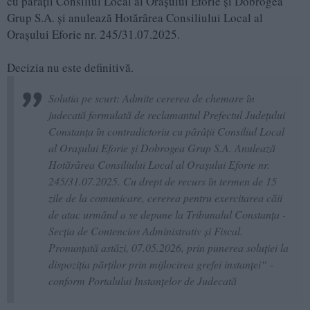
cu pârâţii Consiliul Local al Oraşului Eforie şi Dobrogea
Grup S.A. și anulează Hotărârea Consiliului Local al
Oraşului Eforie nr. 245/31.07.2025.
Decizia nu este definitivă.
Solutia pe scurt: Admite cererea de chemare în
judecată formulată de reclamantul Prefectul Judeţului
Constanţa în contradictoriu cu pârâţii Consiliul Local
al Oraşului Eforie şi Dobrogea Grup S.A. Anulează
Hotărârea Consiliului Local al Oraşului Eforie nr.
245/31.07.2025. Cu drept de recurs în termen de 15
zile de la comunicare, cererea pentru exercitarea căii
de atac urmând a se depune la Tribunalul Constanţa -
Secţia de Contencios Administrativ şi Fiscal.
Pronunţată astăzi, 07.05.2026, prin punerea soluţiei la
dispoziţia părţilor prin mijlocirea grefei instanţei“ -
conform Portalului Instanțelor de Judecată