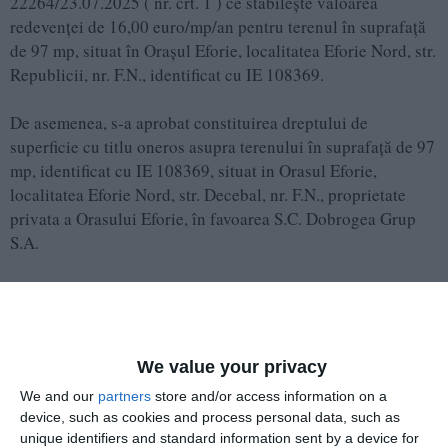
22264/23.07.2025 ( nr. crt. 1 ) ce stabilește valoarea
redevenței de 16,00 euro/mp/an pentru terenul în suprafață
de 97 mp, situat în Orașul Eforie, localitatea Eforie Nord, str.
Republicii, nr. F.N., identificat cu IE 108369.
De asemenea, s-a aprobat constituirea dreptului de
superficie cu titlu oneros asupra terenului în suprafață de 97
mp, identificat cu IE 108369, situat in Orasul Eforie,
localitatea Eforie Nord, str. Decebal, nr. F.N., proprietate
privata a Orasului Eforie, în favoarea S.C. Dobrogea Grup
S.A.
Totodată, s-a aprobat contravaloarea folosinței de 16
euro/mp/an.
Durata superficiei este de 5 ani.
We value your privacy
We and our
partners
store and/or access information on a
device, such as cookies and process personal data, such as
unique identifiers and standard information sent by a device for