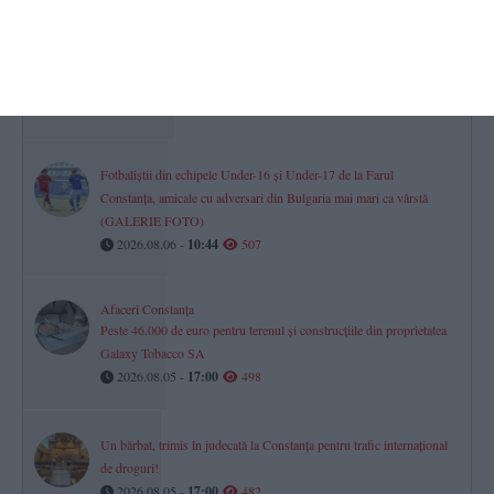
Adina Bamburic este executată silit și un teren din comuna Corbu
este scos la vânzare. Prețul cerut (DOCUMENTE)
2026.08.05 -
17:00
528
Fotbaliștii din echipele Under-16 și Under-17 de la Farul
Constanța, amicale cu adversari din Bulgaria mai mari ca vârstă
(GALERIE FOTO)
2026.08.06 -
10:44
507
Afaceri Constanța
Peste 46.000 de euro pentru terenul și construcțiile din proprietatea
Galaxy Tobacco SA
2026.08.05 -
17:00
498
Un bărbat, trimis în judecată la Constanța pentru trafic internațional
de droguri!
2026.08.05 -
17:00
482