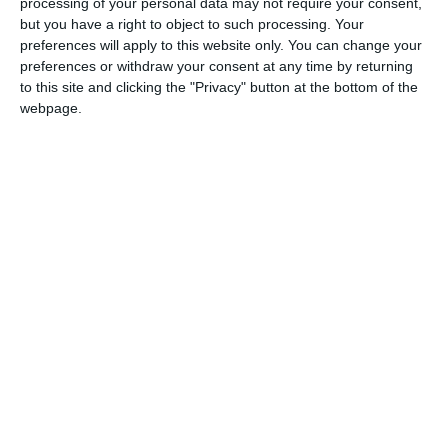
piese și accesorii pentru autovehicule”.
processing of your personal data may not require your consent,
but you have a right to object to such processing. Your
Bogdan Nicolae Voinea,
preferences will apply to this website only. You can change your
Unic asociat este
iar administratori
preferences or withdraw your consent at any time by returning
Gheorghina Voinea.
sunt cel menționat anterior și
to this site and clicking the "Privacy" button at the bottom of the
webpage.
Bogdan Nicolae Voinea
mai este asociat și administrator la
Tuboma Cons.
În anul 2024, firma a înregistrat o cifră de afaceri de
1.966.805 lei, cu o pierdere de 15.264 lei, la 2 angajați,
având datorii în valoare de 3.661.908 lei.
PRECIZĂRI:
Legea 190 din 2018, la articolul 7, menționează că
activitatea jurnalistică este exonerată de la unele