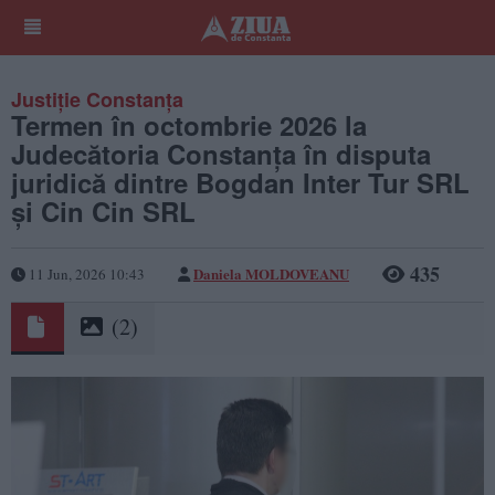
Justiție Constanța
Termen în octombrie 2026 la
Judecătoria Constanța în disputa
juridică dintre Bogdan Inter Tur SRL
și Cin Cin SRL
435
Daniela MOLDOVEANU
11 Jun, 2026 10:43
(2)