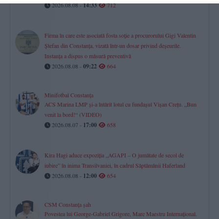
2026.08.08 -
14:33
712
Firma în care este asociată fosta soție a procurorului Gigi Valentin
Ștefan din Constanța, vizată într-un dosar privind deșeurile.
Instanța a dispus o măsură preventivă
2026.08.08 -
09:22
664
Minifotbal Constanța
ACS Marina LMP și-a întărit lotul cu fundașul Vișan Crețu. „Bun
venit la bord!“ (VIDEO)
2026.08.07 -
17:00
658
Kira Hagi aduce expoziția „AGAPI – O jumătate de secol de
iubire” în inima Transilvaniei, în cadrul Săptămânii Haferland
2026.08.08 -
12:00
654
CSM Constanța șah
Povestea lui George-Gabriel Grigore, Mare Maestru Internațional.