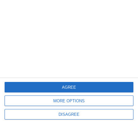
714
23 Jul, 2026 18:17
LIVE TEXT
Premierul Ilie Bolojan susține o conferință de presă după ședința de Guvern
de astăzi, 23 iulie.Iată măsurile anunțate de la Palatul Victoria
AGREE
MORE OPTIONS
456
23 Jul, 2026 16:15
Bărbat din Mangalia, trimis 2 ani și jumătate în spatele gratiilor pentru
DISAGREE
consum de droguri de mare risc