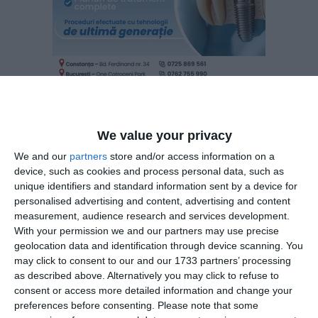
We value your privacy
În anul 2024, firma a înregistrat o cifră de afaceri de
We and our
partners
store and/or access information on a
9.524.921 lei, cu o pierdere de 287.647 lei, la 55 de angajați,
device, such as cookies and process personal data, such as
având datorii în valoare de 7.082.342 lei.
unique identifiers and standard information sent by a device for
personalised advertising and content, advertising and content
Despre Bogdan Inter Tur SRL
measurement, audience research and services development.
With your permission we and our partners may use precise
geolocation data and identification through device scanning. You
Potrivit termene.ro, platformă consultată la data de 15
may click to consent to our and our 1733 partners’ processing
aprilie 2026, societatea Bogdan Inter Tur SRL, fondată în
as described above. Alternatively you may click to refuse to
anul 1994, are sediul în municipiul Constanța, strada
consent or access more detailed information and change your
Poporului nr. 136 și se ocupă de „Comerț cu amănuntul de
preferences before consenting.
Please note that some