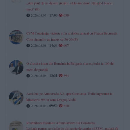
„Am știut că vei deveni jucător, că te-am văzut plângând la acel
meci“ (P)
2026.08.07 -
17:00
630
CSM Constanța, victorie și în al doilea amical cu Steaua București.
Constănțenii s-au impus cu 36-30 (P)
2026.08.08 -
14:34
607
O dronă a intrat din România în Bulgaria și a explodat la 100 de
metri de graniță
2026.08.08 -
13:31
594
Accident pe Autostrada A2, spre Constanța. Trafic îngreunat la
kilometrul 99, în zona Dragoș-Vodă
2026.08.08 -
09:50
570
Reabilitarea Palatului Administrativ din Constanța
Licitația pentru serviciile de dirigenție de șantier și SSM, anulată de