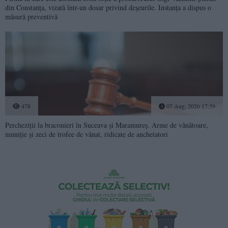
din Constanța, vizată într-un dosar privind deșeurile. Instanța a dispus o
măsură preventivă
478
07 Aug, 2026 17:59
Percheziții la braconieri în Suceava și Maramureș. Arme de vânătoare,
muniție și zeci de trofee de vânat, ridicate de anchetatori