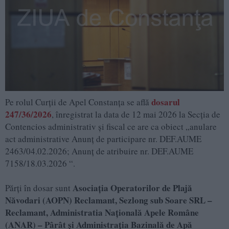
dosarul
Pe rolul Curții de Apel Constanța se află
247/36/2026
, înregistrat la data de 12 mai 2026 la Secţia de
Contencios administrativ și fiscal ce are ca obiect „anulare
act administrative Anunţ de participare nr. DEF.AUME
2463/04.02.2026; Anunţ de atribuire nr. DEF.AUME
7158/18.03.2026 “.
Asociația Operatorilor de Plajă
Părți în dosar sunt
Năvodari (AOPN) Reclamant, Sezlong sub Soare SRL –
Reclamant, Administratia Națională Apele Române
(ANAR) – Pârât și Administrația Bazinală de Apă