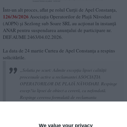
Într-un alt proces, aflat pe rolul Curții de Apel Constanța,
126/36/2026
Asociația Operatorilor de Plajă Năvodari
(AOPN) și Sezlong sub Soare SRL au acționat în instanță
ANAR pentru suspendarea anunţului de participare nr.
DEF.AUME 2463/04.02.2026.
La data de 24 martie Curtea de Apel Constanța a respins
solicitările.
„Solutia pe scurt: Admite excepţia lipsei calităţii
procesuale active a reclamantei ASOCIAŢIA
OPERATORILOR DE PLAJĂ NĂVODARI. Respinge
excep?ia lipsei de obiect a cererii, ca nefondată.
Respinge cererea formulată de reclamanta
ASOCIAŢIA OPERATORILOR DE PLAJĂ
NĂVODARI ca formulată de o persoană fără calitate
procesuală activă. Respinge cererea formulată de
reclamanta ŞEZLONG SUB SOARE SRL ca
We value your privacy