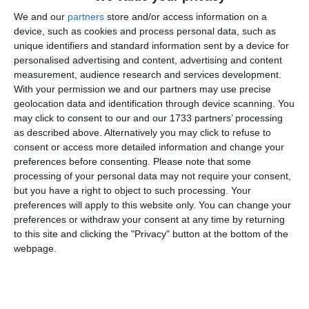
nefondată. Cu drept de recurs în termen de 5 zile de la
We and our
partners
store and/or access information on a
comunicare, la Curtea de Apel Constanţa. Pronunţată
device, such as cookies and process personal data, such as
prin punerea soluţiei la dispoziţia părţilor de către
unique identifiers and standard information sent by a device for
grefa instanţei, astăzi, 24.03.2026.
personalised advertising and content, advertising and content
measurement, audience research and services development.
Document: Hotarâre 72/2026 24.03.2026” –
With your permission we and our partners may use precise
conform Portalului Instanțelor de Judecată.
geolocation data and identification through device scanning. You
may click to consent to our and our 1733 partners’ processing
as described above. Alternatively you may click to refuse to
consent or access more detailed information and change your
preferences before consenting.
Please note that some
processing of your personal data may not require your consent,
but you have a right to object to such processing. Your
preferences will apply to this website only. You can change your
preferences or withdraw your consent at any time by returning
to this site and clicking the "Privacy" button at the bottom of the
webpage.