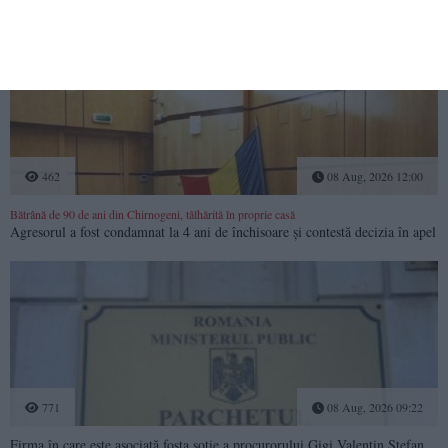
cu Vergil Chițac
462
08 Aug, 2026 12:00
Bătrână de 90 de ani din Chirnogeni, tâlhărită în proprie casă
Agresorul a fost condamnat la 4 ani de închisoare și contestă decizia în apel
771
08 Aug, 2026 09:22
Firma în care este asociată fosta soție a procurorului Gigi Valentin Ștefan