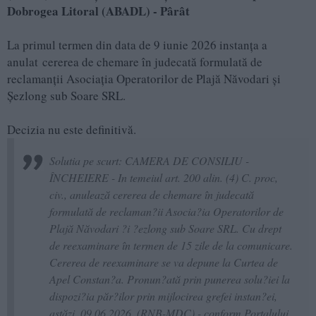
Dobrogea Litoral (ABADL) - Pârât
La primul termen din data de 9 iunie 2026 instanța a
anulat cererea de chemare în judecată formulată de
reclamanții Asociația Operatorilor de Plajă Năvodari și
Șezlong sub Soare SRL.
Decizia nu este definitivă.
Solutia pe scurt: CAMERA DE CONSILIU -
ÎNCHEIERE - In temeiul art. 200 alin. (4) C. proc,
civ., anulează cererea de chemare în judecată
formulată de reclaman?ii Asocia?ia Operatorilor de
Plajă Năvodari ?i ?ezlong sub Soare SRL. Cu drept
de reexaminare în termen de 15 zile de la comunicare.
Cererea de reexaminare se va depune la Curtea de
Apel Constan?a. Pronun?ată prin punerea solu?iei la
dispozi?ia păr?ilor prin mijlocirea grefei instan?ei,
astăzi, 09.06.2026. (RNB-MDC) - conform Portalului