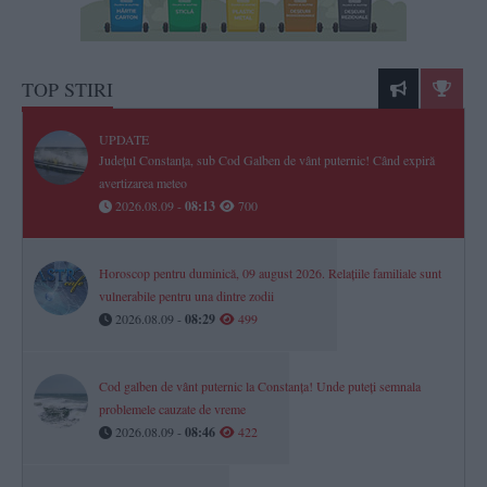
TOP STIRI
UPDATE
Județul Constanța, sub Cod Galben de vânt puternic! Când expiră
avertizarea meteo
2026.08.09 -
08:13
700
Horoscop pentru duminică, 09 august 2026. Relațiile familiale sunt
vulnerabile pentru una dintre zodii
2026.08.09 -
08:29
499
Cod galben de vânt puternic la Constanța! Unde puteți semnala
problemele cauzate de vreme
2026.08.09 -
08:46
422