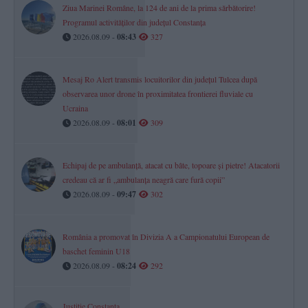
Ziua Marinei Române, la 124 de ani de la prima sărbătorire!
Programul activităților din județul Constanța
2026.08.09 -
08:43
327
Mesaj Ro Alert transmis locuitorilor din județul Tulcea după
observarea unor drone în proximitatea frontierei fluviale cu
Ucraina
2026.08.09 -
08:01
309
Echipaj de pe ambulanță, atacat cu bâte, topoare şi pietre! Atacatorii
credeau că ar fi „ambulanţa neagră care fură copii”
2026.08.09 -
09:47
302
România a promovat în Divizia A a Campionatului European de
baschet feminin U18
2026.08.09 -
08:24
292
Justiție Constanța