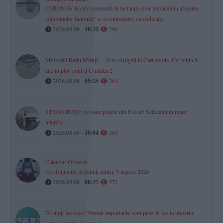
CERONAV le cere socoteală în instanță celor implicați în afacerea
„diplomelor fantomă” și a contractelor cu dedicație
2026.08.09 -
10:31
290
Ministrul Radu Miruță - „8cm câștigați la Cernavodă. Cel puțin 9
zile în plus pentru Unitatea 2“
2026.08.09 -
09:25
284
STEAG ROȘU pe toate plajele din Eforie! Scăldatul în mare,
interzis
2026.08.09 -
10:04
281
Calendar-Ortodox
Ce sfinți sunt prăznuiți astăzi, 9 august 2026
2026.08.09 -
08:37
271
Te simți norocos? Premii importante sunt puse în joc la tragerile
Loto de astăzi, 9 august