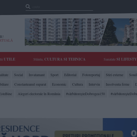
R!
IRTUALĂ
tii
UTILE
Stiinta,
CULTURA SI TEHNICA
Sanatate
SI LIFEST
litate
Social
Invatamant
Sport
Editorial
Fotoreportaj
Stiri externe
Sonda
biliare
Constanteanul suparat
Economic
Cultura
Interviu
Insolventa firme
D
EsteBine
Alegeri electorale în România
#sărbătoreşteDobrogea150
#sărbătoreşteDob