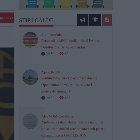
me text
STIRI CALDE
Știri România
Persoană posibil înecată în lacul Izvorul
Dorului. Căutări cu scafandrii
20:50
82
Apele Române
Scufundarea barjelor se amână din nou.
Operațiunea se va desfășura vineri, din
motive de siguranță
20:32
138
ARSVOM Constanța
Ambasada Filipinelor a transmis mulțumiri
salvatorilor români care au intervenit pentru
echipajul navei GAS LISBON