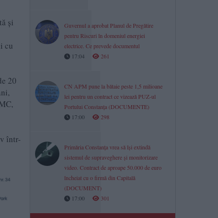
tă și
Guvernul a aprobat Planul de Pregătire
pentru Riscuri în domeniul energiei
ni cu
electrice. Ce prevede documentul
17:04
261
de 20
CN APM pune la bătaie peste 1,5 milioane
ni,
lei pentru un contract ce vizează PUZ-ul
MMC,
Portului Constanța (DOCUMENTE)
17:00
298
v într-
Primăria Constanța vrea să își extindă
sistemul de supraveghere și monitorizare
video. Contract de aproape 50.000 de euro
încheiat cu o firmă din Capitală
(DOCUMENT)
17:00
301