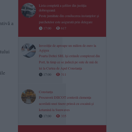
Lista completă a șefilor din justiția
dobrogeană
Peste jumătate din conducerea instanțelor și
parchetelor este asigurată prin delegare
ntivă a
17:00
617
Investiție de aproape un milion de euro la
Agigea
tului
Poarta Deltei SRL își extinde complexul din
Port, în timp ce se judecă pe sute de mii de
lei la Curtea de Apel Constanța
ile
17:00
311
Constanța
Procurorii DIICOT contestă clemența
acordată unei tinere prinsă cu cocaină și
ketamină la Sunwaves
17:00
335