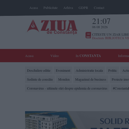
Acasa
Publicitate
Arhiva
GDPR
Contact
21:07
06 08 2026
CITESTE UN ZIAR LIBE
Deschide BIBLIOTECA V
Acasa
Video
In
CONSTANTA
Informa
Deschidere editie
Eveniment
Administratie locala
Politic
Actua
Sedinte de consiliu
Monden
Magazinul de business
Proiecte imo
Coronavirus - ultimele stiri despre epidemia de coronavirus
#Constanta