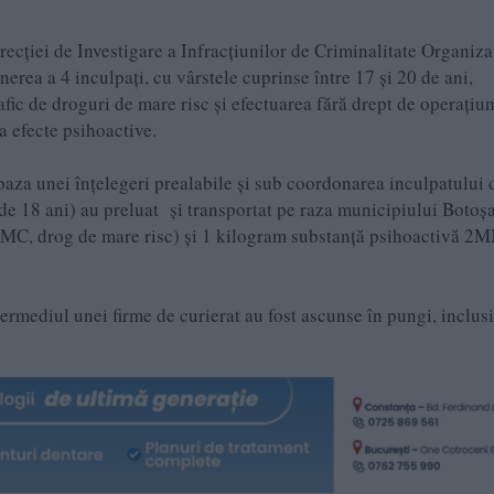
ecției de Investigare a Infracțiunilor de Criminalitate Organiza
nerea a 4 inculpați, cu vârstele cuprinse între 17 și 20 de ani,
rafic de droguri de mare risc și efectuarea fără drept de operaţiu
a efecte psihoactive.
 baza unei înțelegeri prealabile și sub coordonarea inculpatului 
l de 18 ani) au preluat și transportat pe raza municipiului Botoșa
CMC, drog de mare risc) și 1 kilogram substanță psihoactivă 2
ermediul unei firme de curierat au fost ascunse în pungi, inclusi