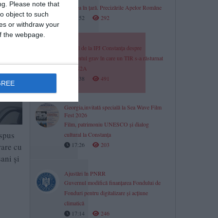
ng.
Please note that
intrarea în țară. Precizările Apelor Române
o object to such
17:52
292
ces or withdraw your
 of the webpage.
Oficial de la IPJ Constanța despre
accidentul grav în care un TIR s-a răsturnat
pe DN2A
17:38
491
GREE
Georgia,invitată specială la Sea Wave Film
Fest 2026
Film, patrimoniu UNESCO și dialog
ispus
cultural la Constanța
17:26
203
rare cu
ani și
Ajustări în PNRR
Guvernul modifică finanțarea Fondului de
Fonduri pentru digitalizare și acțiune
climatică
17:14
246