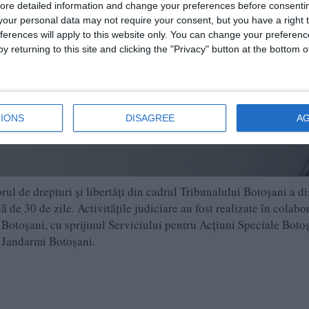
ore detailed information and change your preferences before consenti
our personal data may not require your consent, but you have a right t
ferences will apply to this website only. You can change your preferen
y returning to this site and clicking the "Privacy" button at the bottom
IONS
DISAGREE
A
rul de drepturi și libertăți din cadrul Tribunalului Botoșani a d
 de 30 de zile. Activitățile judiciare au fost realizate în colabo
Botoșani, cu sprijinul Serviciului pentru Acțiuni Speciale Botoș
e Jandarmi Botoșani.