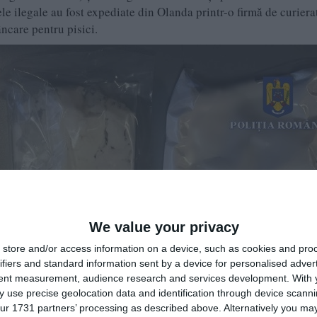
le ilegale au fost expediate din Olanda printr-o firmă de curierat
ncare pentru pisici.
We value your privacy
store and/or access information on a device, such as cookies and pro
ifiers and standard information sent by a device for personalised adver
tent measurement, audience research and services development.
With 
 use precise geolocation data and identification through device scanni
ur 1731 partners’ processing as described above. Alternatively you may 