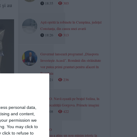
18:35
303
 și au
Apă oprită la robinete în Cumpăna, județul
Constanța, din cauza unei avarii
18:26
313
Guvernul lansează programul „Diaspora
Investește Acasă”. Românii din străinătate
vor putea primi granturi pentru afaceri în
România
18:21
236
VIDEO. Navă eșuată pe brațul Sulina, în
zona localității Gorgova. Primele imagini
cess personal data,
18:08
422
tising and content,
your permission we
ng. You may click to
VIDEO
click to refuse to
Dunărea a atins un nou minim istoric la