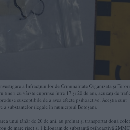
Investigare a Infracțiunilor de Criminalitate Organizată și Teror
u tineri cu vârste cuprinse între 17 și 20 de ani, acuzați de trafi
produse susceptibile de a avea efecte psihoactive. Aceștia sunt
ire a substanțelor ilegale în municipiul Botoșani.
rea unui tânăr de 20 de ani, au preluat și transportat două cole
rog de mare risc) și 1 kilogram de substanță psihoactivă 2MMC