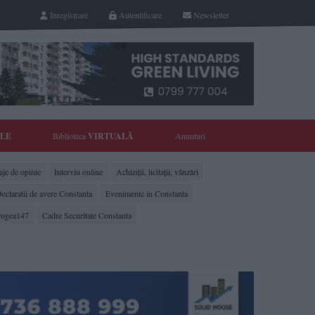
Inregistrare
Autentificare
Newsletter
YLE
Biblioteca
VIRTUALĂ
Anunturi
je de opinie
Interviu online
Achiziții, licitații, vânzări
eclaratii de avere Constanta
Evenimente in Constanta
rogea147
Cadre Securitate Constanta