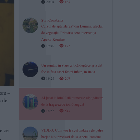
20:04
167
Știri Constanța
Cursul de apă „derea” din Lumina, afectat
de vegetație. Primăria cere intervenția
Apelor Române
19:49
175
Un român, în stare critică după ce și-a dat
foc în fața casei fostei iubite, în Italia
19:24
207
ism –
Ai jucat la loto? Iată numerele câștigătoare
c de
de la tragerea de joi, 6 august
18:55
547
te ce
VIDEO. Cum vor fi scufundate cele patru
,
barje? Noi precizări de la Apele Române