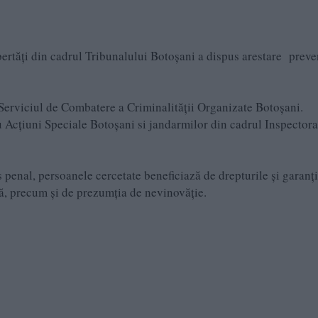
ibertăţi din cadrul Tribunalului Botoșani a dispus arestare preve
u Serviciul de Combatere a Criminalității Organizate Botoșani.
ru Acțiuni Speciale Botoșani si jandarmilor din cadrul Inspectora
 penal, persoanele cercetate beneficiază de drepturile și garanți
, precum și de prezumția de nevinovăție.