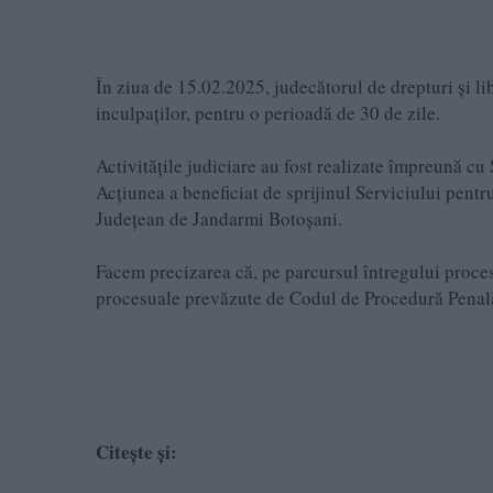
În ziua de 15.02.2025, judecătorul de drepturi şi l
inculpaților, pentru o perioadă de 30 de zile.
Activitățile judiciare au fost realizate împreună c
Acțiunea a beneficiat de sprijinul Serviciului pent
Județean de Jandarmi Botoșani.
Facem precizarea că, pe parcursul întregului proces
procesuale prevăzute de Codul de Procedură Penală
Citește și: