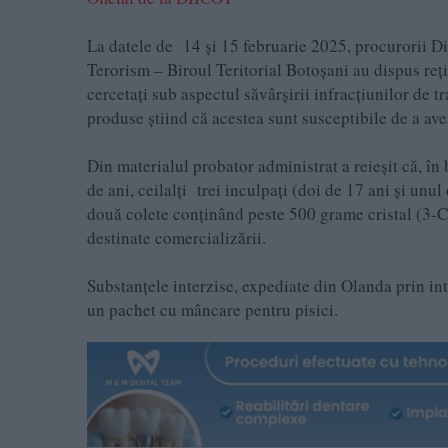
La datele de 14 și 15 februarie 2025, procurorii Dir
Terorism – Biroul Teritorial Botoșani au dispus reți
cercetați sub aspectul săvârșirii infracțiunilor de t
produse ştiind că acestea sunt susceptibile de a ave
Din materialul probator administrat a reieșit că, în
de ani, ceilalți trei inculpați (doi de 17 ani și unu
două colete conținând peste 500 grame cristal (3-
destinate comercializării.
Substanțele interzise, expediate din Olanda prin int
un pachet cu mâncare pentru pisici.