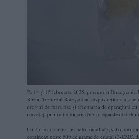
Pe 14 și 15 februarie 2025, procurorii Direcției de 
Biroul Teritorial Botoșani au dispus reținerea a patr
droguri de mare risc și efectuarea de operațiuni cu 
cercetați pentru implicarea într-o rețea de distribu
Conform anchetei, cei patru inculpați, sub coordona
conțineau peste 500 de grame de cristal (3-CMC, d