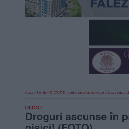
Acasa
»
Justitie
»
DIICOT: Droguri ascunse în pachete cu mâncare pentru p
DIICOT
Droguri ascunse în 
pisici! (FOTO)