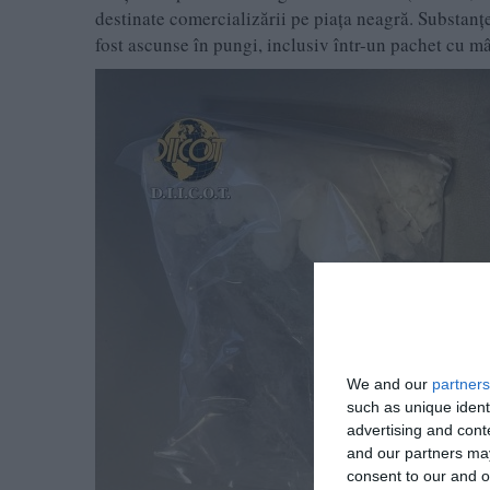
destinate comercializării pe piața neagră. Substanțe
fost ascunse în pungi, inclusiv într-un pachet cu mâ
We and our
partners
such as unique ident
advertising and con
and our partners may
consent to our and o