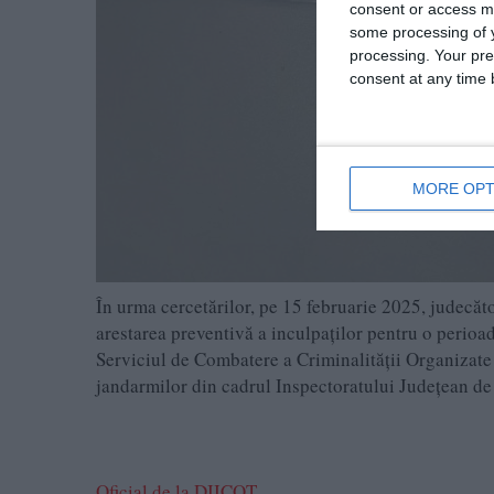
consent or access m
some processing of y
processing. Your pre
consent at any time b
MORE OPT
În urma cercetărilor, pe 15 februarie 2025, judecăto
arestarea preventivă a inculpaților pentru o perioadă
Serviciul de Combatere a Criminalității Organizate 
jandarmilor din cadrul Inspectoratului Județean d
Oficial de la DIICOT