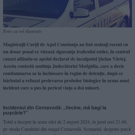
Foto cu rol ilustrativ
Magistrații Curții de Apel Constanța au fost sesizați recent cu
un dosar penal ce vizează siguranța traficului rutier, în centrul
cauzei aflându-se apelul declarat de inculpatul Ștefan Vârtej.
Acesta contestă sentința Judecătoriei Medgidia, care a decis
condamnarea sa la închisoare în regim de detenție, după ce
bărbatul a refuzat prelevarea probelor biologice în urma unui
incident care a pus în pericol viața a doi minori.
Incidentul din Cernavodă: „Vecine, mă bagi la
pușcărie?”
Totul a început în seara zilei de 2 august 2024, în jurul orei 21:40,
pe strada Canalului din orașul Cernavodă. Scenariul, desprins parcă