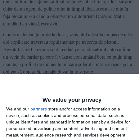
dintr-un film de acțiune cu final tragic evitat la limită, a fost surprins
chiar de un agent de poliție aflat în timpul liber. Acesta se afla în
fața blocului său când a observat un autoturism Daewoo Matiz
circulând cu viteză excesivă.
Conform declarațiilor de la dosar, vehiculul a fost la un pas de a lovi
doi copii care traversau regulamentar pe trecerea de pietoni.
Agentul, care l-a recunoscut imediat pe conducătorul auto ca fiind
un vecin de cartier pe care îl văzuse consumând bere cu puțin timp
înainte, a profitat de momentul în care șoferul a întors mașina și l-a
obligat să oprească, angajându-se în traversare.
Reacția șoferului în momentul legitimării a fost una care a trădat
imediat starea de temere: acesta emana o halenă alcoolică puternică
și l-a abordat pe polițist cu o întrebare retorică: „Ce faci vecine, mă
We value your privacy
bagi la pușcărie?”. Deși a recunoscut în fața patrulei sosite la fața
We and our
partners
store and/or access information on a
locului că a consumat alcool, acesta a refuzat categoric testarea cu
device, such as cookies and process personal data, such as
aparatul etilotest și, ulterior, prelevarea de sânge la Spitalul
unique identifiers and standard information sent by a device for
Orășenesc Cernavodă.
personalised advertising and content, advertising and content
measurement, audience research and services development.