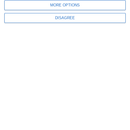
MORE OPTIONS
DISAGREE
471
06 Aug, 2026 17:00
Constanța
Procurorii DIICOT contestă clemența acordată unei tinere prinsă cu
cocaină și ketamină la Sunwaves
343
06 Aug, 2026 16:39
Justiție Constanța
Continuă disputa în instanță dintre New Monaco Group SRL, Mamaia SA
și Primăria Municipiului Constanța