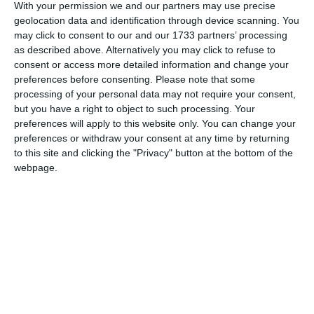
With your permission we and our partners may use precise
geolocation data and identification through device scanning. You
Strategii contradictorii: De la negare la recunoaștere
may click to consent to our and our 1733 partners’ processing
as described above. Alternatively you may click to refuse to
Pe parcursul urmăririi penale, atitudinea bărbatului a fost una
consent or access more detailed information and change your
oscilantă, marcată de încercări de a induce în eroare organele de
preferences before consenting.
Please note that some
anchetă. Inițial, a susținut că nu se mai afla la volan în momentul
processing of your personal data may not require your consent,
sosirii poliției, pentru ca ulterior să schimbe complet versiunea,
but you have a right to object to such processing. Your
afirmând că un mecanic i-ar fi adus mașina și că el doar „testase
preferences will apply to this website only. You can change your
preferences or withdraw your consent at any time by returning
frânele” pe o distanță de 10 metri.
to this site and clicking the "Privacy" button at the bottom of the
Situația s-a schimbat radical în fața Judecătoriei Medgidia.
webpage.
Conștient de probele zdrobitoare — inclusiv mărturia agentului de
poliție și procesul-verbal semnat de personalul medical care
procedura
consemna refuzul — inculpatul a optat pentru
simplificată
. Printr-o declarație notarială, acesta a recunoscut
integral faptele, sperând la o reducere cu o treime a limitelor de
pedeapsă și, eventual, la o condamnare cu suspendare.