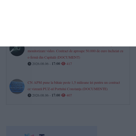
Investiție de aproape un milion de euro la Agigea
Poarta Deltei SRL își extinde complexul din Port, în timp ce se
judecă pe sute de mii de lei la Curtea de Apel Constanța
2026.08.06 -
17:00
445
Primăria Constanța vrea să își extindă sistemul de supraveghere și
monitorizare video. Contract de aproape 50.000 de euro încheiat cu
o firmă din Capitală (DOCUMENT)
2026.08.06 -
17:00
417
CN APM pune la bătaie peste 1,5 milioane lei pentru un contract
ce vizează PUZ-ul Portului Constanța (DOCUMENTE)
2026.08.06 -
17:00
407