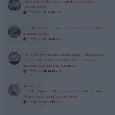
Axiopolis Cernavodă s-a oprit în turul doi național al Cupei
României 2026/2027
2026.08.06 -
11:45
495
Oficial de la IPJ Constanța despre accidentul grav în care un TIR s-
a răsturnat pe DN2A
2026.08.06 -
17:38
494
Cine organizează festivalurile de muzică ușoară și muzică populară
„Mamaia”, ediția 2026? Centrul „Teodor T. Burada” Constanța a
plătit peste 5,6 milioane lei (DOCUMENT)
2026.08.06 -
10:48
489
Știri Constanța
UPDATE. Explozie urmată de incendiu într-o locuință din Siliștea.
Pompierii intervin cu mai multe autospeciale
2026.08.06 -
14:02
442