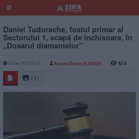
Daniel Tudorache, fostul primar al
Sectorului 1, scapă de închisoare, în
„Dosarul diamantelor”
854
Roxana-Florina SCRIDON
21 Jan, 2025 21:22
(1)