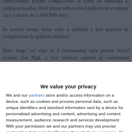
Anticorupție pentru complicitate la trafic de influență și
spălarea banilor, fiind plasat sub control judiciar pe cauțiune
cu o valoare de 1.000.000 euro.
În același dosar, fosta soție a edilului a fost acuzată de
complicitate la spălarea banilor.
Între timp, cel care ar fi intermediat mita pentru fostul
primar, Ion Niță, a fost judecat separat și condamnat
definitiv la 9 ani și două luni închisoare pentru trafic de
influență.
Este vorba despre 'Dosarul diamantelor', intitulat astfel după
We value your privacy
ce în locuința lui Daniel Tudorache au fost găsite sute de
We and our
partners
store and/or access information on a
bijuterii și pietre prețioase cu o valoare de peste 9 milioane
device, such as cookies and process personal data, such as
lei.
unique identifiers and standard information sent by a device for
personalised advertising and content, advertising and content
Conform DNA, în perioada septembrie 2016 - mai 2017, Ion
measurement, audience research and services development.
With your permission we and our partners may use precise
Niță, persoană aflată în anturajul lui Daniel Tudorache, la