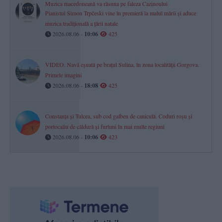
Muzica macedoneană va răsuna pe faleza Cazinoului
Pianistul Simon Trpčeski vine în premieră la malul mării și aduce
muzica tradițională a țării natale
2026.08.06 -
10:06
425
VIDEO. Navă eșuată pe brațul Sulina, în zona localității Gorgova.
Primele imagini
2026.08.06 -
18:08
425
Constanța și Tulcea, sub cod galben de caniculă. Coduri roșu și
portocaliu de căldură și furtuni în mai multe regiuni
2026.08.06 -
10:06
423