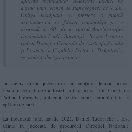
aplicată inculpatului Tudorache Daniel pe
durata unui termen de supraveghere de 4 ani.
Obligă inculpatul să presteze o muncă
neremunerată în folosul comunității pe o
perioadă de 60 zile în cadrul Administrației
Domeniului Public București - Sector 1 sau în
cadrul Direcției Generale de Asistență Socială
și Protecție a Copilului Sector 1. Definitivă”,
se arată în decizia instanței.
În același dosar, judecătorii au menținut decizia primei
instanțe de achitare a fostei soții a primarului, Constanța
Adina Tudorache, judecată pentru pentru complicitate la
spălare de bani.
La începutul lunii martie 2022, Daniel Tudorache a fost
trimis în judecată de procurorii Direcției Naționale