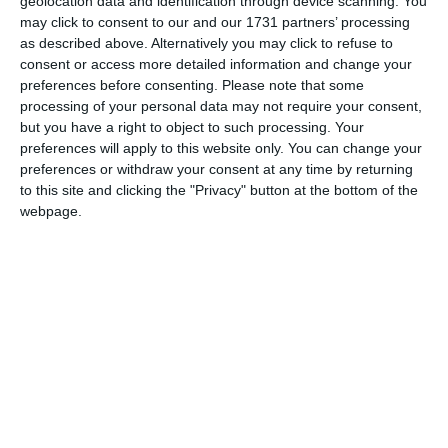
geolocation data and identification through device scanning. You
acel moment primarul Sectorului 1, ar fi pretins de la un om
may click to consent to our and our 1731 partners’ processing
de afaceri un comision de 10% din valoarea unui contract
as described above. Alternatively you may click to refuse to
de servicii pe care societatea acestuia îl avea cu o instituție
consent or access more detailed information and change your
aflată în subordinea Primăriei Sectorului 1, iar, în schimbul
preferences before consenting.
Please note that some
banilor, Niță se angaja să intervină, atât în mod direct, cât și
processing of your personal data may not require your consent,
prin intermediul lui Tudorache, la funcționarii responsabili,
but you have a right to object to such processing. Your
preferences will apply to this website only. You can change your
astfel încât contractul să se desfășoare în bune condiții -
preferences or withdraw your consent at any time by returning
plata la timp a facturilor și actualizarea tarifelor.
to this site and clicking the "Privacy" button at the bottom of the
webpage.
„În schimbul traficării influenței, persoana
aflată în anturajul primarului ar fi primit suma
totală de 105.000 lei în numerar, precum și
suma de 8.640 lei disimulată ca plată a unor
facturi fiscale fictive emise de o firmă
aparținând traficantului de influență”,
menționează anchetatorii.