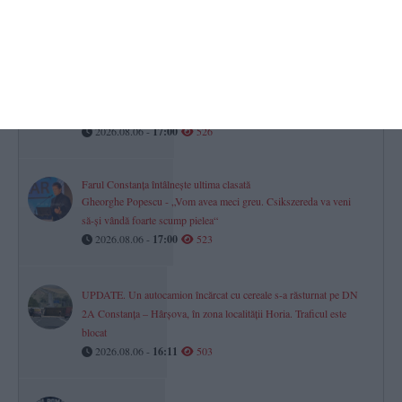
Egal în meciul dintre CS Agigea și CS Constructorul Constanța
2026.08.06 -
09:10
538
Turneul Memorial „Doru Ghimeș“ 2026 s-a disputat la Mamaia.
„Vei rămâne mereu parte din echipa noastră!“ (GALERIE FOTO)
2026.08.06 -
17:00
526
Farul Constanța întâlnește ultima clasată
Gheorghe Popescu - „Vom avea meci greu. Csikszereda va veni
să-și vândă foarte scump pielea“
2026.08.06 -
17:00
523
UPDATE. Un autocamion încărcat cu cereale s-a răsturnat pe DN
2A Constanța – Hârșova, în zona localității Horia. Traficul este
blocat
2026.08.06 -
16:11
503