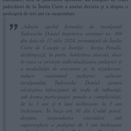
judecători de la Înalta Curte a anulat decizia și a dispus o
pedeapsă de trei ani cu suspendare.
„Admite apelul formulat de inculpatul
Tudorache Daniel împotriva sentinței nr. 369
din data de 17 iulie 2024, pronunțată de Înalta
Curte de Casație și Justiție - Secția Penală,
desființează, în parte, hotărârea atacată, doar
în ceea ce privește individualizarea pedepsei și
a modalității de executare și, în rejudecare:
reduce cuantumul pedepsei aplicate
inculpatului Tudorache Daniel pentru
săvârșirea infracțiunii de trafic de influență,
sub forma participației penale a complicității,
de la 3 ani și 6 luni închisoare, la 3 ani
închisoare. În baza art. 91 din Codul penal,
dispune suspendarea executării sub
supraveghere a pedepsei de 3 ani închisoare