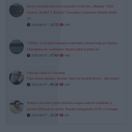
Începe numărătoarea inversă pentru Festivalul „Mamaia” 2026.
Centrul „Teodor T. Burada” Constanța va prezenta ultimele detalii
(P)
2026.08.07 -
11:32
489
VIDEO. A început inundarea controlată a primei barje pe Dunăre.
Operațiunea de scufundare durează până la patru ore
2026.08.07 -
17:03
480
Fără apă caldă în Constanța
Cinci puncte termice, afectate vineri de lucrările RAJA. Iată zonele!
2026.08.07 -
09:30
465
Pedepse mai dure pentru atacurile asupra cadrelor medicale și
posturi deblocate în spitale. Reacția managerului SCJU Constanța
2026.08.07 -
12:39
461