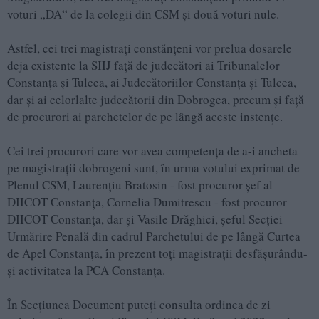
voturi „DA“ de la colegii din CSM şi două voturi nule.
Astfel, cei trei magistraţi constănţeni vor prelua dosarele
deja existente la SIIJ faţă de judecători ai Tribunalelor
Constanţa şi Tulcea, ai Judecătoriilor Constanţa şi Tulcea,
dar şi ai celorlalte judecătorii din Dobrogea, precum şi faţă
de procurori ai parchetelor de pe lângă aceste instenţe.
Cei trei procurori care vor avea competenţa de a-i ancheta
pe magistraţii dobrogeni sunt, în urma votului exprimat de
Plenul CSM, Laurenţiu Bratosin - fost procuror şef al
DIICOT Constanţa, Cornelia Dumitrescu - fost procuror
DIICOT Constanţa, dar şi Vasile Drăghici, şeful Secţiei
Urmărire Penală din cadrul Parchetului de pe lângă Curtea
de Apel Constanţa, în prezent toţi magistraţii desfăşurându-
şi activitatea la PCA Constanţa.
În Secţiunea Document puteţi consulta ordinea de zi