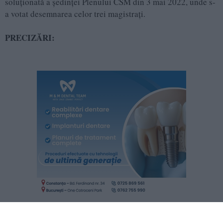
soluţionată a şedinţei Plenului CSM din 3 mai 2022, unde s-
a votat desemnarea celor trei magistraţi.
PRECIZĂRI: