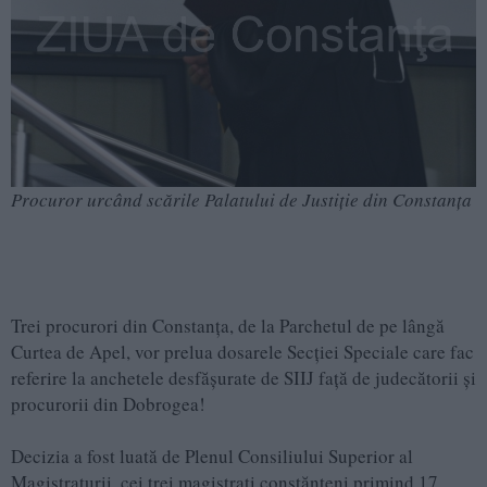
Procuror urcând scările Palatului de Justiţie din Constanţa
Trei procurori din Constanţa, de la Parchetul de pe lângă
Curtea de Apel, vor prelua dosarele Secţiei Speciale care fac
referire la anchetele desfăşurate de SIIJ faţă de judecătorii şi
procurorii din Dobrogea!
Decizia a fost luată de Plenul Consiliului Superior al
Magistraturii, cei trei magistraţi constănţeni primind 17