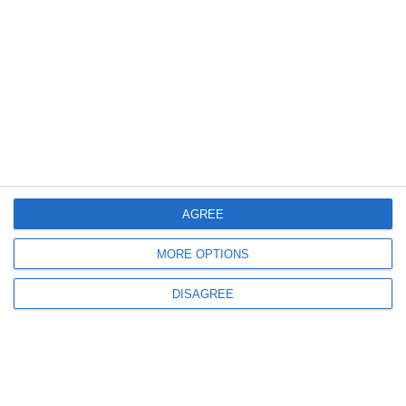
2027. Americana Jolie Beth Rasmussen completează lotul echipei de volei
(P)
548
04 Aug, 2026 10:30
CSS1 Constanța
AGREE
Robert Ștefan Ristea, medaliat internațional la regalul de gimnastică
aerobică de la Oradea (GALERIE FOTO)
MORE OPTIONS
DISAGREE
876
03 Aug, 2026 17:00