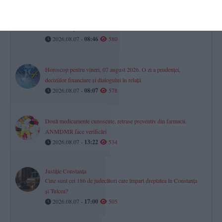
RAJA SA
Avarie pe aleea Topolog din Constanța. Mai mulți consumatori au
rămas fără apă la robinete
2026.08.07 -
08:46
580
Horoscop pentru vineri, 07 august 2026. O zi a prudenței,
deciziilor financiare și dialogului în relații
2026.08.07 -
08:07
578
Două medicamente cunoscute, retrase preventiv din farmacii.
ANMDMR face verificări
2026.08.07 -
13:22
534
Justiție Constanța
Cine sunt cei 186 de judecători care împart dreptatea în Constanța
și Tulcea?
2026.08.07 -
17:00
505