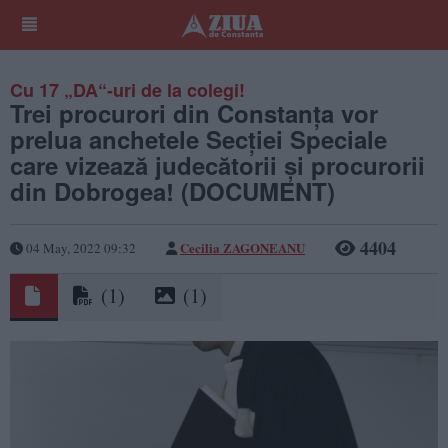
Cu 17 „DA“-uri de la colegi!
Trei procurori din Constanța vor
prelua anchetele Secției Speciale
care vizează judecătorii şi procurorii
din Dobrogea! (DOCUMENT)
4404
Cecilia ZAGONEANU
04 May, 2022 09:32
(1)
(1)