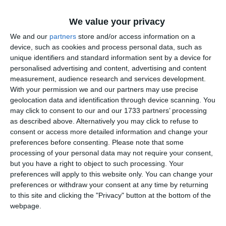
Legea 190 din 2018, la articolul 7, menţionează că
activitatea jurnalistică este exonerată de la unele prevederi
We value your privacy
ale Regulamentului GDPR, dacă se păstrează un echilibru
We and our
partners
store and/or access information on a
între libertatea de exprimare şi protecţia datelor cu caracter
device, such as cookies and process personal data, such as
personal.
unique identifiers and standard information sent by a device for
personalised advertising and content, advertising and content
measurement, audience research and services development.
Informațiile din prezentul articol sunt de interes public și
With your permission we and our partners may use precise
sunt obținute din surse publice deschise.
geolocation data and identification through device scanning. You
may click to consent to our and our 1733 partners’ processing
Adaugă-ne ca sursă în Google
as described above. Alternatively you may click to refuse to
consent or access more detailed information and change your
Urmărește-ne pe Google News
preferences before consenting.
Please note that some
processing of your personal data may not require your consent,
Urmărește-ne pe Whatsapp
but you have a right to object to such processing. Your
preferences will apply to this website only. You can change your
preferences or withdraw your consent at any time by returning
Ti-a placut articolul?
to this site and clicking the "Privacy" button at the bottom of the
webpage.