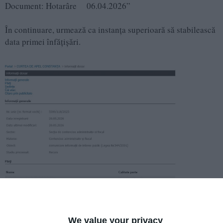
Document: Hotarâre 06.04.2026”
În continuare, urmează ca instanța superioară să stabilească
data primei înfățișări.
We value your privacy