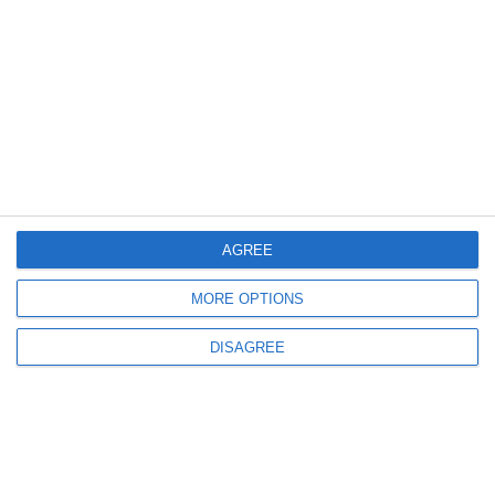
813
02 Aug, 2026 11:25
Micul fotbalist Eren Ciocoiu, de la CS Medgidia, selecționat de Academia
Hagi (GALERIE FOTO)
AGREE
MORE OPTIONS
DISAGREE
954
27 Jul, 2026 17:00
CS Medgidia
Tânărul Alin Mihai Șavlovschi, campion național la 3.000 metri obstacole