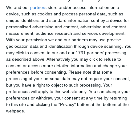
Reclamantul nu a primit informațiile de la clubul sportiv
We and our
partners
store and/or access information on a
device, such as cookies and process personal data, such as
unique identifiers and standard information sent by a device for
personalised advertising and content, advertising and content
measurement, audience research and services development.
With your permission we and our partners may use precise
geolocation data and identification through device scanning. You
may click to consent to our and our 1731 partners’ processing
as described above. Alternatively you may click to refuse to
consent or access more detailed information and change your
preferences before consenting.
Please note that some
processing of your personal data may not require your consent,
but you have a right to object to such processing. Your
preferences will apply to this website only. You can change your
preferences or withdraw your consent at any time by returning
to this site and clicking the "Privacy" button at the bottom of the
webpage.
În cererea de chemare în judecată depusă pe masa
magistraților de la Tribunalul Constanța, Drăghiceanu