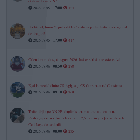
Galaxy Tobacco SA
2026.08.05 -
17:00
424
Un bărbat, trimis în judecată la Constanța pentru trafic internațional
de droguri!
2026.08.05 -
17:00
417
Calendar ortodox, 6 august 2026. Iată ce sărbătoare este astăzi
2026.08.06 -
08:50
280
Egal în meciul dintre CS Agigea și CS Constructorul Constanța
2026.08.06 -
09:10
269
Trafic dirijat pe DN 2B, după răsturnarea unui autocamion.
Restricții pentru vehiculele de peste 7,5 tone în județele aflate sub
Cod Roșu de caniculă
2026.08.06 -
08:00
235