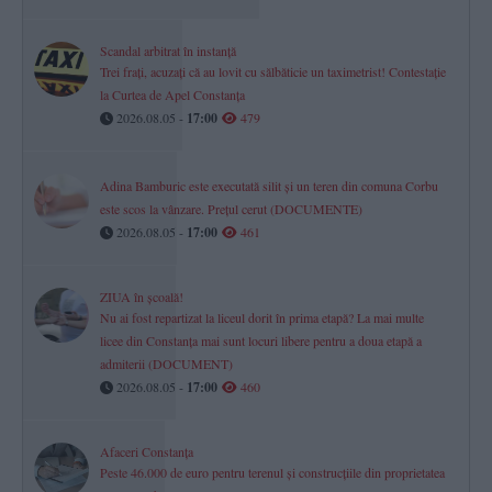
Scandal arbitrat în instanță
Trei frați, acuzați că au lovit cu sălbăticie un taximetrist! Contestație
la Curtea de Apel Constanța
2026.08.05 -
17:00
479
Adina Bamburic este executată silit și un teren din comuna Corbu
este scos la vânzare. Prețul cerut (DOCUMENTE)
2026.08.05 -
17:00
461
ZIUA în școală!
Nu ai fost repartizat la liceul dorit în prima etapă? La mai multe
licee din Constanța mai sunt locuri libere pentru a doua etapă a
admiterii (DOCUMENT)
2026.08.05 -
17:00
460
Afaceri Constanța
Peste 46.000 de euro pentru terenul și construcțiile din proprietatea