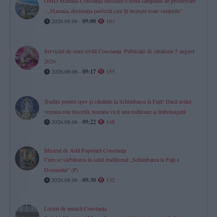
OMD Mamaia-Constanța lansează o nouă campanie de promovare
- „Mamaia, destinația perfectă care îți trezește toate simțurile”
2026.08.06 -
09:00
163
Serviciul de stare civilă Constanţa. Publicaţii de căsătorie 5 august
2026
2026.08.06 -
09:17
155
Tradiții pentru spor și sănătate la Schimbarea la Față! Dacă astăzi
vremea este însorită, toamna va fi una roditoare și îmbelșugată
2026.08.06 -
09:22
148
Muzeul de Artă Populară Constanța
Cum se sărbătorea în satul tradițional „Schimbarea la Față a
Domnului” (P)
2026.08.06 -
09:30
132
Locuri de muncă Constanța