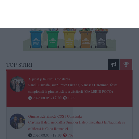
TOP STIRI
A jucat și la Farul Constanța
Sandu Culeafă, socru mic! Fiica sa, Vanessa Carolinne, fostă
campioană la gimnastică, s-a căsătorit (GALERIE FOTO)
2026.08.05 -
17:00
1339
Gimnastică ritmică. CSS1 Constanța
Cristina Halep, nepoată a Simonei Halep, medaliată la Naționale și
calificată la Cupa României
2026.08.05 -
17:00
708