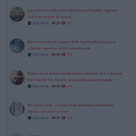
Legea biodiversității revine astăzi în plenul Senatului, după noi
modificări adoptate de deputați
2026.08.06 -
08:10
203
Horoscop pentru joi, 6 august 2026. Oportunități financiare și
schimbări importante pentru mai multe zodii​
2026.08.06 -
08:40
182
Termen nou în dosarul privind anularea Hotărârii AGA la Romned
Port Operator SA. Dosarul, pe rolul Tribunalului Constanța
2026.08.06 -
08:30
176
Bacalaureat 2026, sesiunea a doua. Evaluarea competențelor
digitale continuă joi și vineri
2026.08.06 -
08:20
173