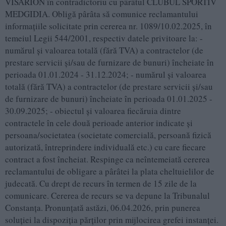
VISARION în contradictoriu cu pârâtul CLUBUL SPORTIV
MEDGIDIA. Obligă pârâta să comunice reclamantului
informaţiile solicitate prin cererea nr. 1089/10.02.2025, în
temeiul Legii 544/2001, respectiv datele privitoare la: -
numărul şi valoarea totală (fără TVA) a contractelor (de
prestare servicii şi/sau de furnizare de bunuri) încheiate în
perioada 01.01.2024 - 31.12.2024; - numărul şi valoarea
totală (fără TVA) a contractelor (de prestare servicii şi/sau
de furnizare de bunuri) încheiate în perioada 01.01.2025 -
30.09.2025; - obiectul şi valoarea fiecăruia dintre
contractele în cele două perioade anterior indicate şi
persoana/societatea (societate comercială, persoană fizică
autorizată, întreprindere individuală etc.) cu care fiecare
contract a fost încheiat. Respinge ca neîntemeiată cererea
reclamantului de obligare a pârâtei la plata cheltuielilor de
judecată. Cu drept de recurs în termen de 15 zile de la
comunicare. Cererea de recurs se va depune la Tribunalul
Constanţa. Pronunţată astăzi, 06.04.2026, prin punerea
soluţiei la dispoziţia părţilor prin mijlocirea grefei instanţei.