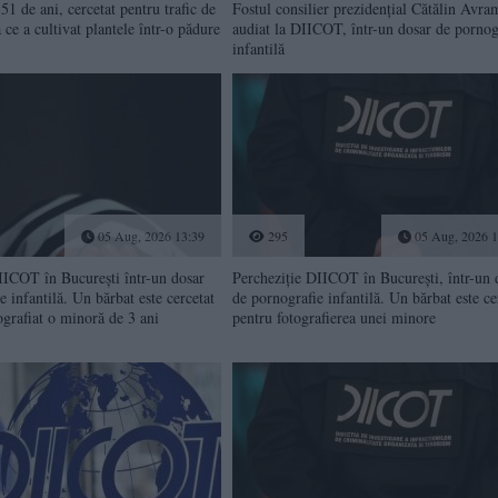
51 de ani, cercetat pentru trafic de
Fostul consilier prezidențial Cătălin Avra
 ce a cultivat plantele într-o pădure
audiat la DIICOT, într-un dosar de pornog
infantilă
05 Aug, 2026 13:39
295
05 Aug, 2026 1
IICOT în București într-un dosar
Percheziție DIICOT în București, într-un 
e infantilă. Un bărbat este cercetat
de pornografie infantilă. Un bărbat este ce
ografiat o minoră de 3 ani
pentru fotografierea unei minore