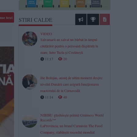
me text
STIRI CALDE
VIDEO
Salvamarii au salvat un bărbat în timpul
căutărilor pentru o persoană dispărută în
mare, între Tuzla și Costinești
11:17
20
Ilie Bolojan, anunț de ultim moment despre
nivelul Dunării care asigură funcționarea
reactorului de la Cernavodă
11:14
48
NIBIRU găzduiește primul Guinness World
Records™
LaProvincia, un brand Carmistin The Food
Company, stabilește recordul mondial