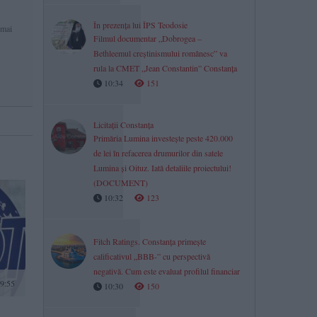
În prezența lui ÎPS Teodosie
 mai
Filmul documentar „Dobrogea –
Bethleemul creștinismului românesc” va
rula la CMET „Jean Constantin” Constanța
10:34
151
Licitații Constanța
Primăria Lumina investește peste 420.000
de lei în refacerea drumurilor din satele
Lumina și Oituz. Iată detaliile proiectului!
(DOCUMENT)
10:32
123
Fitch Ratings. Constanța primește
calificativul „BBB-” cu perspectivă
negativă. Cum este evaluat profilul financiar
9:55
10:30
150