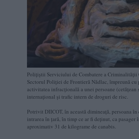
Polițiștii Serviciului de Combatere a Criminalității 
Sectorul Poliției de Frontieră Nădlac, împreună cu 
activitatea infracțională a unei persoane (cetățean s
internațional și trafic intern de droguri de risc.
Potrivit DIICOT, în această dimineață, persoana în cau
intrarea în țară, în timp ce ar fi deținut, ca pasage
aproximativ 31 de kilograme de canabis.