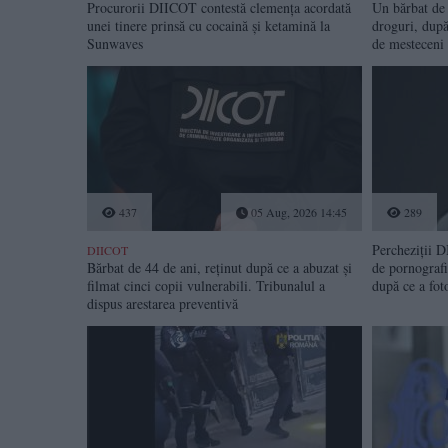
Procurorii DIICOT contestă clemența acordată
Un bărbat de 
unei tinere prinsă cu cocaină și ketamină la
droguri, după
Sunwaves
de mesteceni
437
05 Aug, 2026 14:45
289
Percheziții D
DIICOT
Bărbat de 44 de ani, reținut după ce a abuzat și
de pornografi
filmat cinci copii vulnerabili. Tribunalul a
după ce a fot
dispus arestarea preventivă