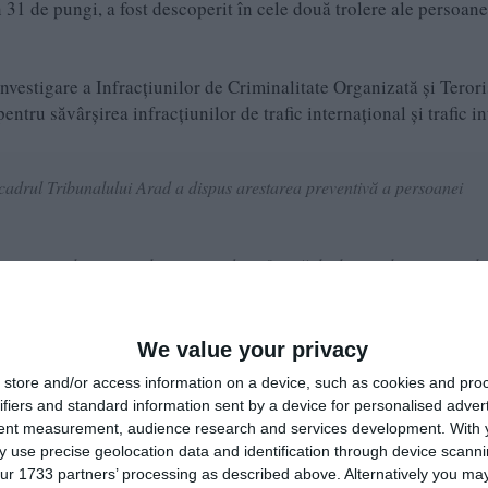
n 31 de pungi, a fost descoperit în cele două trolere ale persoane
Investigare a Infracțiunilor de Criminalitate Organizată și Teror
entru săvârșirea infracțiunilor de trafic internațional și trafic i
in cadrul Tribunalului Arad a dispus arestarea preventivă a persoanei
oces penal, persoanele cercetate beneficiază de drepturile și garanțiile
nală, precum și de prezumția de nevinovăție-a mai punctat sursa citat
We value your privacy
e pe Google News
Urmărește-ne pe Whatsapp
store and/or access information on a device, such as cookies and pro
ifiers and standard information sent by a device for personalised adver
tent measurement, audience research and services development.
With 
i-a placut articolul?
 use precise geolocation data and identification through device scanni
ur 1733 partners’ processing as described above. Alternatively you may 