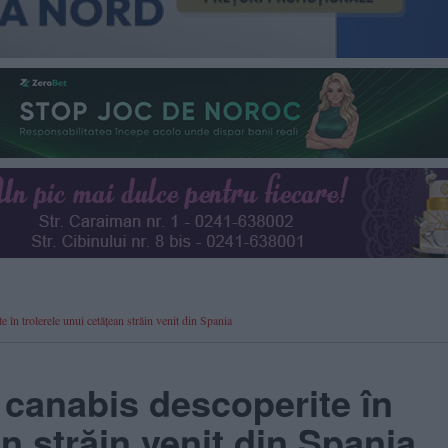
 în trolerele unui cetățean străin venit din Spania
 canabis descoperite în
an străin venit din Spania