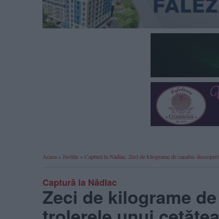
Acasa
»
Justitie
»
Captură la Nădlac: Zeci de kilograme de canabis descoperite
Captură la Nădlac
Zeci de kilograme de
trolerele unui cetățe