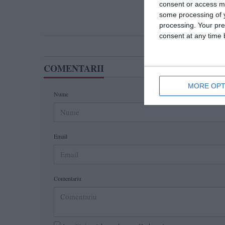
consent or access m
some processing of y
processing. Your pre
consent at any time b
COMENTARII
MORE OPT
Nume
Email
Comentariu