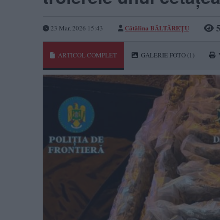
5
Cătălina BĂLTĂREȚU
23 Mar, 2026 15:43
ARTICOL COMPLET
GALERIE FOTO
(1)