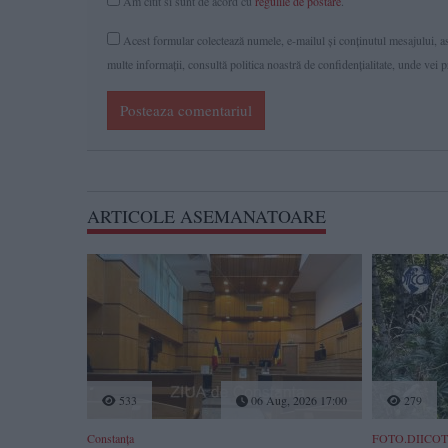
Am citit si sunt de acord cu
regulile de postare
.
Acest formular colectează numele, e-mailul şi conținutul mesajului, ast
multe informaţii, consultă politica noastră de confidenţialitate, unde vei 
Posteaza comentariul
ARTICOLE ASEMANATOARE
533
06 Aug, 2026 17:00
279
Constanța
FOTO.DIICOT