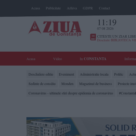
Acasa
Publicitate
Arhiva
GDPR
Contact
11:19
07 08 2026
CITESTE UN ZIAR LIBE
Deschide BIBLIOTECA V
Acasa
Video
In
CONSTANTA
Informa
Deschidere editie
Eveniment
Administratie locala
Politic
Actua
Sedinte de consiliu
Monden
Magazinul de business
Proiecte imo
Coronavirus - ultimele stiri despre epidemia de coronavirus
#Constanta