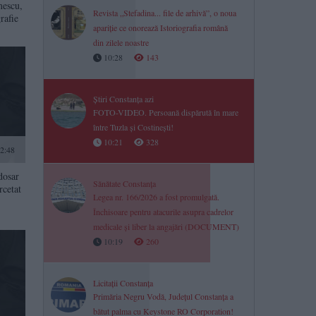
mescu,
Revista „Stefadina... file de arhivă”, o noua
rafie
apariție ce onorează Istoriografia română
din zilele noastre
10:28
143
Știri Constanța azi
FOTO-VIDEO. Persoană dispărută în mare
între Tuzla și Costinești!
10:21
328
2:48
dosar
Sănătate Constanța
rcetat
Legea nr. 166/2026 a fost promulgată.
Închisoare pentru atacurile asupra cadrelor
medicale și liber la angajări (DOCUMENT)
10:19
260
Licitații Constanța
Primăria Negru Vodă, Județul Constanța a
bătut palma cu Keystone RO Corporation!