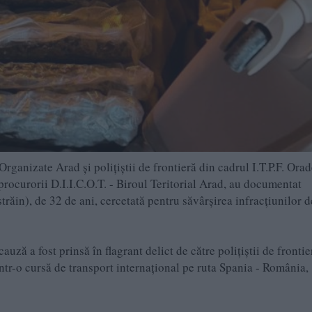
Organizate Arad și polițiștii de frontieră din cadrul I.T.P.F. Ora
procurorii D.I.I.C.O.T. - Biroul Teritorial Arad, au documentat
trăin), de 32 de ani, cercetată pentru săvârșirea infracțiunilor de
ză a fost prinsă în flagrant delict de către polițiștii de frontier
r într-o cursă de transport internațional pe ruta Spania - România,