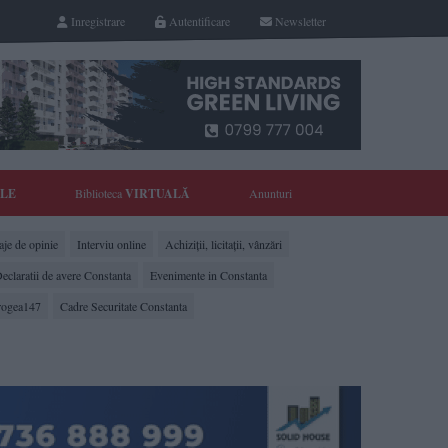
Inregistrare
Autentificare
Newsletter
YLE
Biblioteca
VIRTUALĂ
Anunturi
je de opinie
Interviu online
Achiziții, licitații, vânzări
eclaratii de avere Constanta
Evenimente in Constanta
rogea147
Cadre Securitate Constanta