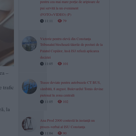
pentru cea mai mare porție de aripioare de
pui servită la un eveniment
(FOTO+VIDEO) (P)
11:11
79
Victorie pentru elevii din Constanța
Tribunalul blochează tăierile de posturi de la
Palatul Copiilor, însă ISJ refuză aplicarea
deciziei
11:05
101
dea –
Trasee deviate pentru autobuzele CT BUS,
 trafic
sâmbătă, 8 august. Bulevardul Tomis devine
pietonal în zona centrală
11:05
102
ă, la
Ana Prod 2000 contestă în instanță un
proces-verbal al ISU Constanța
11:04
90