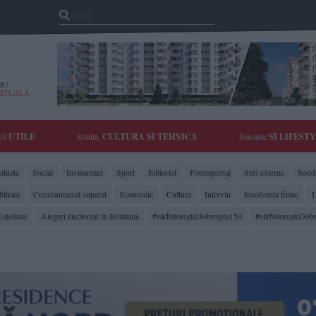
R!
IRTUALĂ
tii
UTILE
Stiinta,
CULTURA SI TEHNICA
Sanatate
SI LIFEST
litate
Social
Invatamant
Sport
Editorial
Fotoreportaj
Stiri externe
Sonda
biliare
Constanteanul suparat
Economic
Cultura
Interviu
Insolventa firme
D
EsteBine
Alegeri electorale în România
#sărbătoreşteDobrogea150
#sărbătoreşteDob