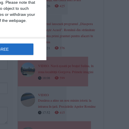
ng.
Please note that
18:26
425
o object to such
ces or withdraw your
 of the webpage.
Guvernul lansează programul „Diaspora
Investește Acasă”. Românii din străinătate
vor putea primi granturi pentru afaceri în
România
18:21
376
GREE
VIDEO. Navă eșuată pe brațul Sulina, în
zona localității Gorgova. Primele imagini
18:08
599
VIDEO
Dunărea a atins un nou minim istoric la
intrarea în țară. Precizările Apelor Române
17:52
415