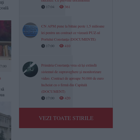
electrice. Ce prevede documentul
nți
17:04
361
coală
CN APM pune la bătaie peste 1,5 milioane
lei pentru un contract ce vizează PUZ-ul
Portului Constanța (DOCUMENTE)
17:00
410
Primăria Constanța vrea să își extindă
17:00
sistemul de supraveghere și monitorizare
n
video. Contract de aproape 50.000 de euro
încheiat cu o firmă din Capitală
 să
(DOCUMENT)
oua
17:00
420
VEZI TOATE STIRILE