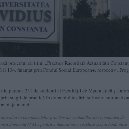
ă proiectul cu titlul „Practică Racordată Actualității Constănț
311134, finanțat prin Fondul Social European+, respectiv „Pro
articiparea a 251 de studenți ai Facultății de Matematică și Info
prin stagii de practică în domeniul testării software automatizat
 pe piața muncii.
dezvoltarea competențelor practice ale studenților din Facultatea de
entru domeniul IT&C, pentru a determina o corelare și mai bună între