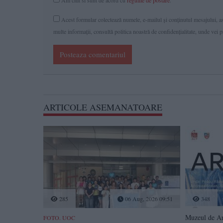
Acest formular colectează numele, e-mailul şi conținutul mesajului, ast
multe informaţii, consultă politica noastră de confidenţialitate, unde vei 
Posteaza comentariul
ARTICOLE ASEMANATOARE
285
06 Aug, 2026 09:51
348
Muzeul de Ar
FOTO. UOC