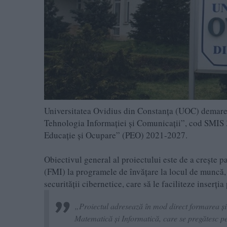
Universitatea Ovidius din Constanța (UOC) demareaz
Tehnologia Informației și Comunicații”, cod SMIS 
Educație și Ocupare” (PEO) 2021-2027.
Obiectivul general al proiectului este de a crește p
(FMI) la programele de învățare la locul de muncă, 
securității cibernetice, care să le faciliteze inserția
„Proiectul adresează în mod direct formarea și 
Matematică și Informatică, care se pregătesc p