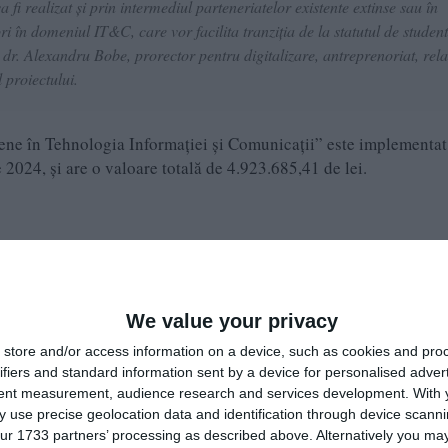
 fi realizat și prin intermediul parteneriatelor existente extinse sau în
i în domeniul IT&C, care vor facilita tranziția de la statutul de student
. dr. Alexandru Bobe, prorector pentru digitalizare, antreprenoriat, rela
 proiectului.
țene în Tehnologia Informației și Comunicații” este implementat
2024, și are o valoare totală de 4.923.685,41 de lei.
Constanţei între trecut şi viitor, valorificări culturale şi
rie Constanța
We value your privacy
e pe Google News
Urmărește-ne pe Whatsapp
store and/or access information on a device, such as cookies and pro
ifiers and standard information sent by a device for personalised adver
tent measurement, audience research and services development.
With 
i-a placut articolul?
 use precise geolocation data and identification through device scanni
ur 1733 partners’ processing as described above. Alternatively you may 