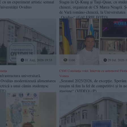
u un experiment artistic semnat
Stagiu în Qi-Kung şi Taiji-Quan, cu stude
Universității Ovidius
chinezi, organizat de CS Marea Neagră. Ș
de Vară româno-chineză, la Universitatea
„Ovidius“ (GALERIE FOTO)
01 Aug, 2026 19:33
1166
29 Jul, 2026 
tanța
CSM Constanța volei. Interviu cu antrenorul Flori
infrastructura universitară.
Voinea
a Ovidius modernizează alimentarea
„Sezonul 2025/2026, de excepție. Sperăm
ectrică a unui cămin studențesc
reușim să fim la fel de competitivi și în n
TE)
stagiune“ (VIDEO) (P)