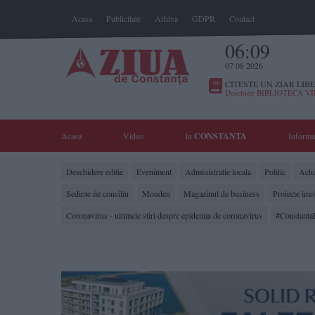
Acasa
Publicitate
Arhiva
GDPR
Contact
06:09
07 08 2026
CITESTE UN ZIAR LIBE
Deschide BIBLIOTECA V
Acasa
Video
In
CONSTANTA
Informa
Deschidere editie
Eveniment
Administratie locala
Politic
Actua
Sedinte de consiliu
Monden
Magazinul de business
Proiecte imo
Coronavirus - ultimele stiri despre epidemia de coronavirus
#Constanta