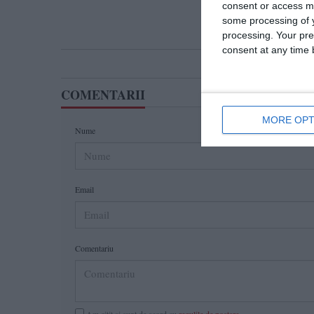
consent or access m
some processing of y
processing. Your pre
consent at any time b
COMENTARII
MORE OPT
Nume
Email
Comentariu
Am citit si sunt de acord cu
regulile de postare
.