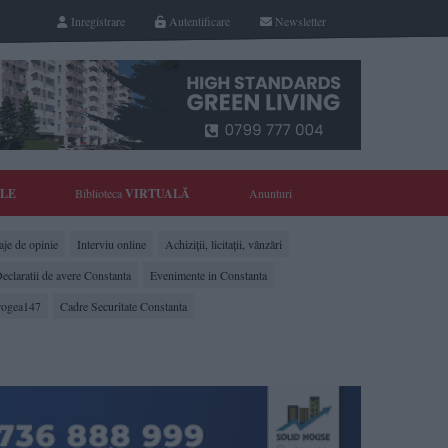
Inregistrare
Autentificare
Newsletter
YLE
Biblioteca
VIRTUALĂ
Anunturi
je de opinie
Interviu online
Achiziții, licitații, vânzări
eclaratii de avere Constanta
Evenimente in Constanta
rogea147
Cadre Securitate Constanta