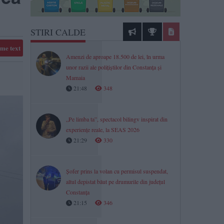
STIRI CALDE
me text
Amenzi de aproape 18.500 de lei, în urma
unor razii ale polițiștilor din Constanța și
Mamaia
21:48
348
„Pe limba ta”, spectacol bilingv inspirat din
experiențe reale, la SEAS 2026
21:29
330
Șofer prins la volan cu permisul suspendat,
altul depistat băut pe drumurile din județul
Constanța
21:15
346