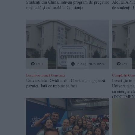
Studenți din China, într-un program de pregătire
ARTEFAPTE c
medicală și culturală la Constanța
de studenții 
1801
03 Aug, 2026 10:24
457
Locuri de muncă Constanța
Cumpărări Cons
Universitatea Ovidius din Constanța angajează
Investiție în 
paznici. Iată ce trebuie să faci
Universitate
cu energie el
(DOCUMEN