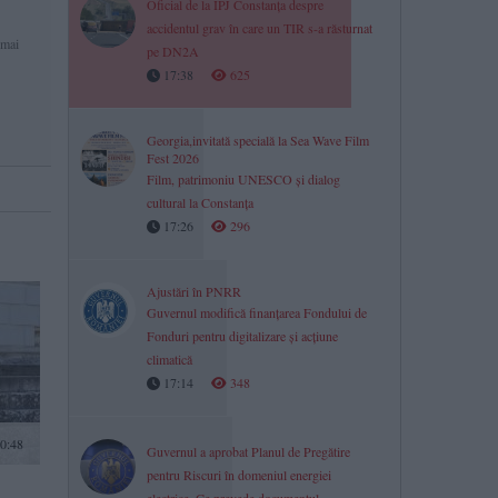
Oficial de la IPJ Constanța despre
accidentul grav în care un TIR s-a răsturnat
 mai
pe DN2A
17:38
625
Georgia,invitată specială la Sea Wave Film
Fest 2026
Film, patrimoniu UNESCO și dialog
cultural la Constanța
17:26
296
Ajustări în PNRR
Guvernul modifică finanțarea Fondului de
Fonduri pentru digitalizare și acțiune
climatică
17:14
348
0:48
Guvernul a aprobat Planul de Pregătire
pentru Riscuri în domeniul energiei