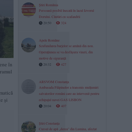
Știri România
Persoană posibil înecată în lacul Izvorul
Dorului. Căutări cu scafandrii
20:50
324
Apele Române
Scufundarea barjelor se amână din nou.
Operațiunea se va desfășura vineri, din
motive de siguranță
ene în
20:32
427
gramul
ARSVOM Constanța
Ambasada Filipinelor a transmis mulțumiri
rmatică
salvatorilor români care au intervenit pentru
e și
echipajul navei GAS LISBON
20:04
407
Știri Constanța
Cursul de apă „derea” din Lumina, afectat