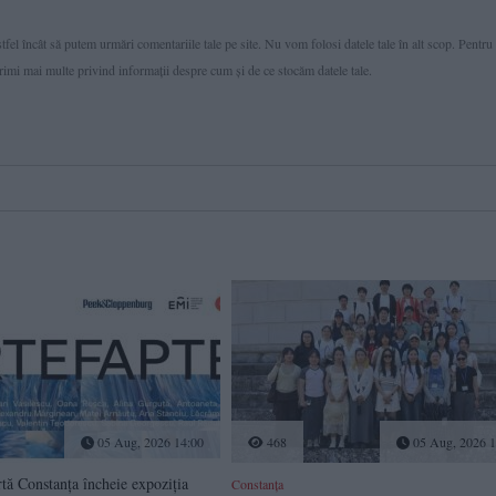
fel încât să putem urmări comentariile tale pe site. Nu vom folosi datele tale în alt scop. Pentru
primi mai multe privind informaţii despre cum și de ce stocăm datele tale.
05 Aug, 2026 14:00
468
05 Aug, 2026 1
tă Constanța încheie expoziția
Constanța