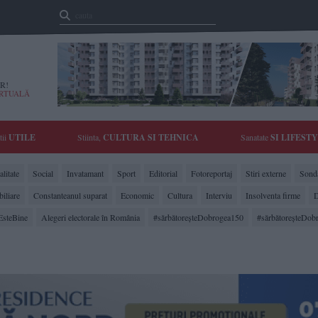
R!
IRTUALĂ
tii
UTILE
Stiinta,
CULTURA SI TEHNICA
Sanatate
SI LIFEST
litate
Social
Invatamant
Sport
Editorial
Fotoreportaj
Stiri externe
Sonda
biliare
Constanteanul suparat
Economic
Cultura
Interviu
Insolventa firme
D
EsteBine
Alegeri electorale în România
#sărbătoreşteDobrogea150
#sărbătoreşteDob