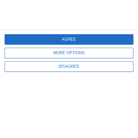
Primăria Poarta Albă, județul Constanța, face angajări! Iată ce post este
scos la concurs
AGREE
MORE OPTIONS
DISAGREE
2331
26 Aug, 2024 14:22
Bacalaureat 2024 Constanța, sesiunea de toamnă
Cea mai mare medie, obținută de un candidat de la Liceul Tehnologic „Ion
Podaru“ din Ovidiu