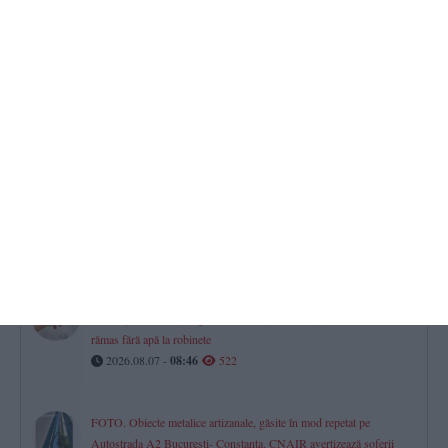
2026.08.06 -
17:00
539
Horoscop pentru vineri, 07 august 2026. O zi a prudenței,
deciziilor financiare și dialogului în relații
2026.08.07 -
08:07
533
Investiție de aproape un milion de euro la Agigea
Poarta Deltei SRL își extinde complexul din Port, în timp ce se
judecă pe sute de mii de lei la Curtea de Apel Constanța
2026.08.06 -
17:00
527
RAJA SA
Avarie pe aleea Topolog din Constanța. Mai mulți consumatori au
rămas fără apă la robinete
2026.08.07 -
08:46
522
FOTO. Obiecte metalice artizanale, găsite în mod repetat pe
Autostrada A2 București- Constanța. CNAIR avertizează șoferii