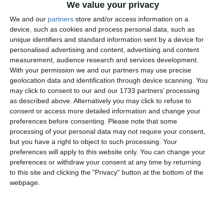
We value your privacy
Joi începe prima probă a examenului de bacalaureat.
Calendarul probelor, sesiunea august
We and our
partners
store and/or access information on a
device, such as cookies and process personal data, such as
unique identifiers and standard information sent by a device for
Adaugă-ne ca sursă în Google
personalised advertising and content, advertising and content
Urmărește-ne pe Google News
measurement, audience research and services development.
With your permission we and our partners may use precise
Urmărește-ne pe Whatsapp
geolocation data and identification through device scanning. You
may click to consent to our and our 1733 partners’ processing
as described above. Alternatively you may click to refuse to
consent or access more detailed information and change your
Ti-a placut articolul?
preferences before consenting.
Please note that some
processing of your personal data may not require your consent,
but you have a right to object to such processing. Your
preferences will apply to this website only. You can change your
preferences or withdraw your consent at any time by returning
to this site and clicking the "Privacy" button at the bottom of the
webpage.
COMENTARII