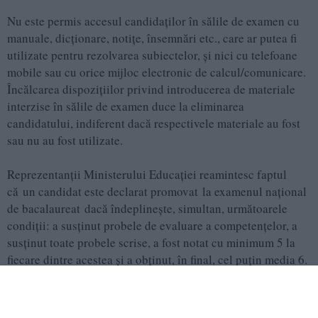
Nu este permis accesul candidaţilor în sălile de examen cu
manuale, dicţionare, notiţe, însemnări etc., care ar putea fi
utilizate pentru rezolvarea subiectelor, şi nici cu telefoane
mobile sau cu orice mijloc electronic de calcul/comunicare.
Încălcarea dispoziţiilor privind introducerea de materiale
interzise în sălile de examen duce la eliminarea
candidatului, indiferent dacă respectivele materiale au fost
sau nu au fost utilizate.
Reprezentanții Ministerului Educației reamintesc faptul
că un candidat este declarat promovat la examenul național
de bacalaureat dacă îndeplinește, simultan, următoarele
condiţii: a susţinut probele de evaluare a competenţelor, a
susţinut toate probele scrise, a fost notat cu minimum 5 la
fiecare dintre acestea și a obținut, în final, cel puţin media 6.
Citește și: