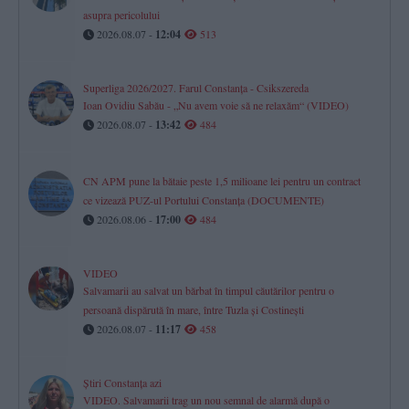
asupra pericolului
2026.08.07 -
12:04
513
Superliga 2026/2027. Farul Constanța - Csikszereda
Ioan Ovidiu Sabău - „Nu avem voie să ne relaxăm“ (VIDEO)
2026.08.07 -
13:42
484
CN APM pune la bătaie peste 1,5 milioane lei pentru un contract
ce vizează PUZ-ul Portului Constanța (DOCUMENTE)
2026.08.06 -
17:00
484
VIDEO
Salvamarii au salvat un bărbat în timpul căutărilor pentru o
persoană dispărută în mare, între Tuzla și Costinești
2026.08.07 -
11:17
458
Știri Constanța azi
VIDEO. Salvamarii trag un nou semnal de alarmă după o