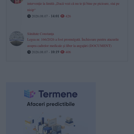
intervenție la limită-„Dacă vezi că nu te ții bine pe picioare, stai pe
nisip“
2026.08.07 -
14:01
426
Sănătate Constanța
Legea nr. 166/2026 a fost promulgată. Închisoare pentru atacurile
asupra cadrelor medicale și liber la angajări (DOCUMENT)
2026.08.07 -
10:19
406