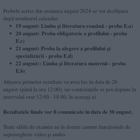
Probele scrise din sesiunea august 2024 se vor desfășura
după următorul calendar:
19 august: Limba și literatura română - proba E.a)
20 august: Proba obligatorie a profilului - proba
E.c)
21 august: Proba la alegere a profilului și
specializării - proba E.d)
22 august:: Limba și literatura maternă - proba
E.b)
Afișarea primelor rezultate va avea loc în data de 26
august (până la ora 12:00), iar contestațiile se pot depune în
intervalul orar 12:00 - 18:00, în aceeași zi.
Rezultatele finale vor fi comunicate în data de 30 august.
Toate sălile de examen au în dotare camere funcționale de
supraveghere video și audio.