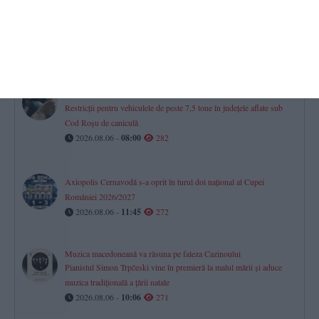
Tradiții pentru spor și sănătate la Schimbarea la Față! Dacă astăzi
vremea este însorită, toamna va fi una roditoare și îmbelșugată
2026.08.06 -
09:22
290
Trafic dirijat pe DN 2B, după răsturnarea unui autocamion.
Restricții pentru vehiculele de peste 7,5 tone în județele aflate sub
Cod Roșu de caniculă
2026.08.06 -
08:00
282
Axiopolis Cernavodă s-a oprit în turul doi național al Cupei
României 2026/2027
2026.08.06 -
11:45
272
Muzica macedoneană va răsuna pe faleza Cazinoului
Pianistul Simon Trpčeski vine în premieră la malul mării și aduce
muzica tradițională a țării natale
2026.08.06 -
10:06
271