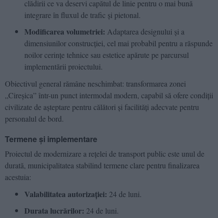
clădirii ce va deservi capătul de linie pentru o mai bună
integrare în fluxul de trafic și pietonal.
Modificarea volumetriei:
Adaptarea designului și a
dimensiunilor construcției, cel mai probabil pentru a răspunde
noilor cerințe tehnice sau estetice apărute pe parcursul
implementării proiectului.
Obiectivul general rămâne neschimbat: transformarea zonei
„Cireșica” într-un punct intermodal modern, capabil să ofere condiții
civilizate de așteptare pentru călători și facilități adecvate pentru
personalul de bord.
Termene și implementare
Proiectul de modernizare a rețelei de transport public este unul de
durată, municipalitatea stabilind termene clare pentru finalizarea
acestuia:
Valabilitatea autorizației:
24 de luni.
Durata lucrărilor:
24 de luni.