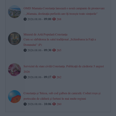
OMD Mamaia-Constanța lansează o nouă campanie de promovare
- „Mamaia, destinația perfectă care îți trezește toate simțurile”
2026.08.06 -
09:00
268
Muzeul de Artă Populară Constanța
Cum se sărbătorea în satul tradițional „Schimbarea la Față a
Domnului” (P)
2026.08.06 -
09:30
265
Serviciul de stare civilă Constanţa. Publicaţii de căsătorie 5 august
2026
2026.08.06 -
09:17
262
Constanța și Tulcea, sub cod galben de caniculă. Coduri roșu și
portocaliu de căldură și furtuni în mai multe regiuni
2026.08.06 -
10:06
260