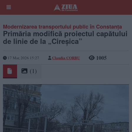
Modernizarea transportului public în Constanța
Primăria modifică proiectul capătului
de linie de la „Cireșica”
1005
Claudia CORBU
17 Mar, 2026 15:27
(1)