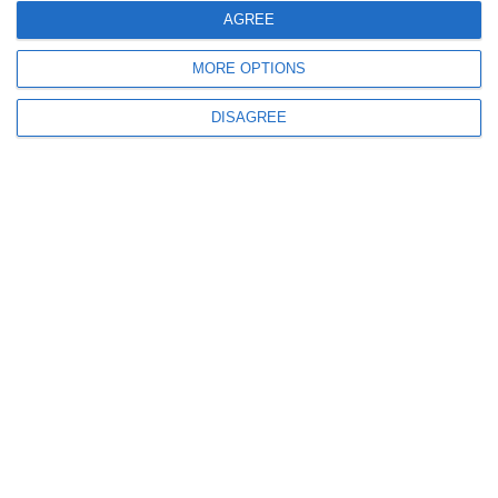
AGREE
MORE OPTIONS
DISAGREE
1317
04 Sep, 2025 14:00
Primăria Constanța modernizează stațiile de transport la capetele de linie.
Cireșica, Pescărie și Poarta 1 – Termele Romane
1755
31 Aug, 2025 14:35
Constanța. FOTO
Cine sunt polițiștii care au prins unul dintre suspecții de la Cireșica! Trei