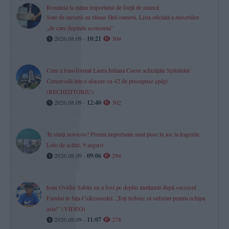
România la mâna importului de forță de muncă
Sute de meserii au rămas fără oameni. Lista oficială a meseriilor
„de care depinde economia”
2026.08.09 -
10:21
304
Cum a transformat Laura Iuliana Cocor achizițiile Spitalului
Cernavodă într-o afacere cu 42 de presupuse șpăgi
(RECHIZITORIU)
2026.08.09 -
12:40
302
Te simți norocos? Premii importante sunt puse în joc la tragerile
Loto de astăzi, 9 august
2026.08.09 -
09:06
294
Ioan Ovidiu Sabău nu a fost pe deplin mulțumit după succesul
Farului în fața Csikzseredei. „Toți trebuie să suferim pentru echipa
asta!” (VIDEO)
2026.08.09 -
11:07
278