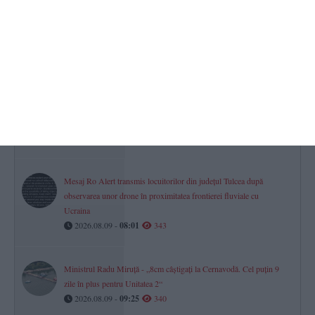
STEAG ROȘU pe toate plajele din Eforie! Scăldatul în mare,
interzis
2026.08.09 -
10:04
353
Dreptul la pensie în luna decesului
Ce se întâmplă cu banii dacă o persoană moare după data de 1 a
lunii?
2026.08.09 -
11:35
344
Mesaj Ro Alert transmis locuitorilor din județul Tulcea după
observarea unor drone în proximitatea frontierei fluviale cu
Ucraina
2026.08.09 -
08:01
343
Ministrul Radu Miruță - „8cm câștigați la Cernavodă. Cel puțin 9
zile în plus pentru Unitatea 2“
2026.08.09 -
09:25
340