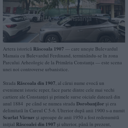
Răscoala 1907
Artera istorică
— care unește Bulevardul
Mamaia cu Bulevardul Ferdinand, terminându-se în zona
Parcului Arheologic de la Primăria Constanța — este scena
unei noi controverse urbanistice.
Răscoala din 1907
Strada
, al cărui nume evocă un
eveniment istoric reper, face parte dintre cele mai vechi
cartiere ale Constanței și primele surse oiciale datează din
Dorobanților
anul 1884 pe când se numea strada
și era
delimitată în Careul C 5-6. Ulterior după anii 1900 s-a numit
Scarlat Vârnav
și aproape de anii 1950 a fost redenumită
Răscoalei din 1907
inițial
și ulterior, până în prezent,