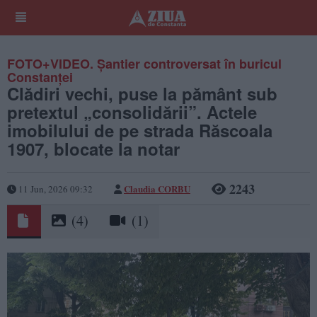
FOTO+VIDEO. Șantier controversat în buricul
Constanței
Clădiri vechi, puse la pământ sub
pretextul „consolidării”. Actele
imobilului de pe strada Răscoala
1907, blocate la notar
2243
Claudia CORBU
11 Jun, 2026 09:32
(4)
(1)