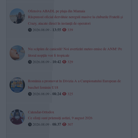
Ofensiva ABADL pe plaja din Mamaia
Răspunsul oficial dezvăluie nereguli masive la cluburile Fratelli și
Crazy, atacate direct în instanță de operatori
2026.08.09 -
13:55
339
Nu scăpăm de caniculă! Noi avertizări meteo emise de ANM! Pe
litoral nopțile vor fi tropicale
2026.08.09 -
10:42
329
România a promovat în Divizia A a Campionatului European de
baschet feminin U18
2026.08.09 -
08:24
325
Calendar-Ortodox
Ce sfinți sunt prăznuiți astăzi, 9 august 2026
2026.08.09 -
08:37
307