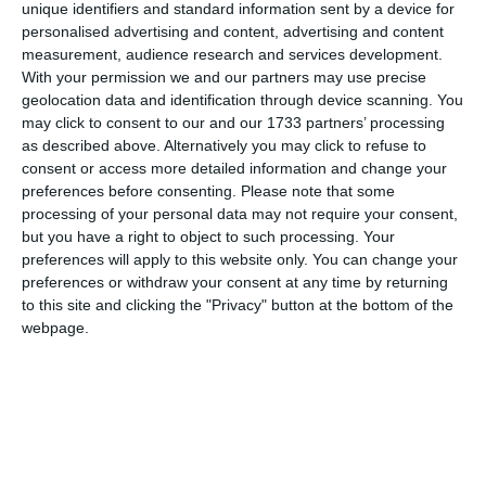
unique identifiers and standard information sent by a device for
(structurată pe demisol, parter și etaj, cu o suprafață
personalised advertising and content, advertising and content
corpul C1
desfășurată de 444 mp), precum și
(cu parter
measurement, audience research and services development.
comercial și două etaje) nu mai sunt consolidate, ci au fost
With your permission we and our partners may use precise
puse la pământ. Această practică — de a obține o autorizație
geolocation data and identification through device scanning. You
mai blândă de „consolidare și extindere” pentru a evita
may click to consent to our and our 1733 partners’ processing
as described above. Alternatively you may click to refuse to
birocrația complexă a unei demolări totale urmate de o
consent or access more detailed information and change your
reconstrucție — este un tertip adesea folosit în zonele
preferences before consenting.
Please note that some
istorice protejate ale Constanței.
processing of your personal data may not require your consent,
but you have a right to object to such processing. Your
preferences will apply to this website only. You can change your
preferences or withdraw your consent at any time by returning
to this site and clicking the "Privacy" button at the bottom of the
webpage.