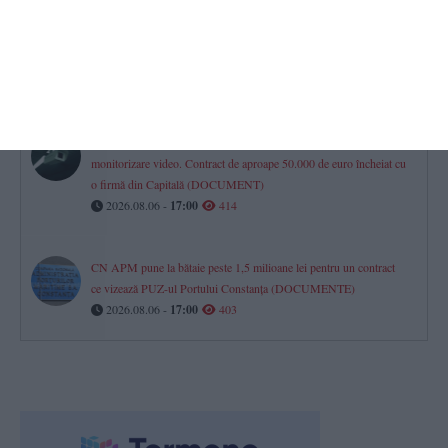
Investiție de aproape un milion de euro la Agigea
Poarta Deltei SRL își extinde complexul din Port, în timp ce se
judecă pe sute de mii de lei la Curtea de Apel Constanța
2026.08.06 -
17:00
441
Primăria Constanța vrea să își extindă sistemul de supraveghere și
monitorizare video. Contract de aproape 50.000 de euro încheiat cu
o firmă din Capitală (DOCUMENT)
2026.08.06 -
17:00
414
CN APM pune la bătaie peste 1,5 milioane lei pentru un contract
ce vizează PUZ-ul Portului Constanța (DOCUMENTE)
2026.08.06 -
17:00
403