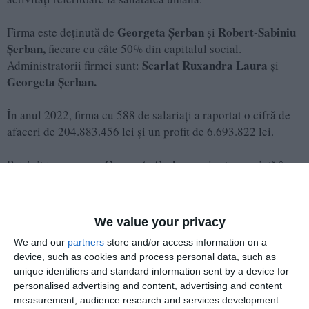
Georgeta Șerban
Robert-Sabiniu
Firma este deținută de
și
Șerban,
fiecare cu câte 50% din capitalul social.
Scarlat Ruxandra Laura
Administratorii firmei sunt:
și
Georgeta Șerban.
În anul 2022, firma cu 588 de salariați a raportat o cifră de
afaceri de 204.883.456 lei și un profit de 6.693.822 lei.
Georgeta Șerban
Potrivit termene.ro.
mai este asociată în
următoarele firme: Grafmedica Serv SRL, Management
Consultanță Logistică - MCL Medical SRL, Magna 3
Construct SRL, ELION 2003 SRL, Medical Center Gral SRL,
We value your privacy
Gerol Tranzacții SRL, Pania Comercial SRL, Management
We and our
partners
store and/or access information on a
Consultanță Logistică Financiar SRL, Clinica de Nefrologie
device, such as cookies and process personal data, such as
Nefrom SRL, Almaro Med SRL, Sanostar SRL Gral Apotec
unique identifiers and standard information sent by a device for
SRL.
personalised advertising and content, advertising and content
measurement, audience research and services development.