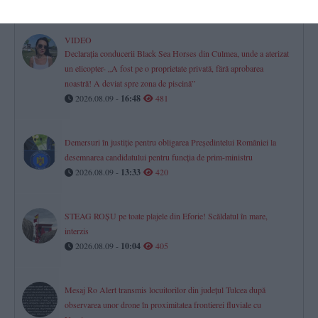
VIDEO
Declarația conducerii Black Sea Horses din Culmea, unde a aterizat
un elicopter- „A fost pe o proprietate privată, fără aprobarea
noastră! A deviat spre zona de piscină”
2026.08.09 -
16:48
481
Demersuri în justiție pentru obligarea Președintelui României la
desemnarea candidatului pentru funcția de prim-ministru
2026.08.09 -
13:33
420
STEAG ROȘU pe toate plajele din Eforie! Scăldatul în mare,
interzis
2026.08.09 -
10:04
405
Mesaj Ro Alert transmis locuitorilor din județul Tulcea după
observarea unor drone în proximitatea frontierei fluviale cu