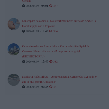
Ucraina
2026.08.09 -
08:01
387
Nu scăpăm de caniculă! Noi avertizări meteo emise de ANM! Pe
litoral nopțile vor fi tropicale
2026.08.09 -
10:42
384
Cum a transformat Laura Iuliana Cocor achizițiile Spitalului
Cernavodă într-o afacere cu 42 de presupuse șpăgi
(RECHIZITORIU)
2026.08.09 -
12:40
382
Ministrul Radu Miruță - „8cm câștigați la Cernavodă. Cel puțin 9
zile în plus pentru Unitatea 2“
2026.08.09 -
09:25
381