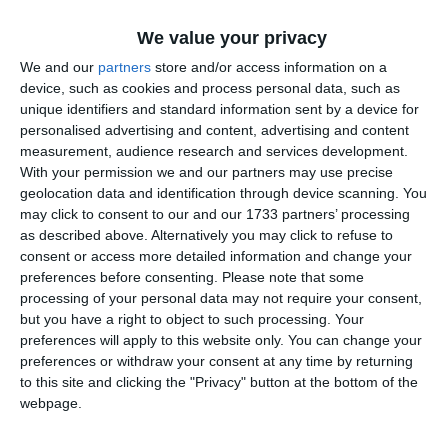
administrație i-au recomandat să își continue activitatea în
We value your privacy
fruntea Fidesz.
We and our
partners
store and/or access information on a
device, such as cookies and process personal data, such as
'Dacă congresul mă onorează cu încrederea sa, sunt pregătit
unique identifiers and standard information sent by a device for
pentru această sarcină', a adăugat liderul maghiar.
personalised advertising and content, advertising and content
measurement, audience research and services development.
With your permission we and our partners may use precise
Citește și
geolocation data and identification through device scanning. You
may click to consent to our and our 1733 partners’ processing
as described above. Alternatively you may click to refuse to
consent or access more detailed information and change your
Alegeri Ungaria 2026. Partidul lui Peter Magyar este
preferences before consenting.
Please note that some
câștigător și înlătură partidul lui Viktor Orban de la
processing of your personal data may not require your consent,
but you have a right to object to such processing. Your
putere
preferences will apply to this website only. You can change your
preferences or withdraw your consent at any time by returning
to this site and clicking the "Privacy" button at the bottom of the
Adaugă-ne ca sursă în Google
webpage.
Urmărește-ne pe Google News