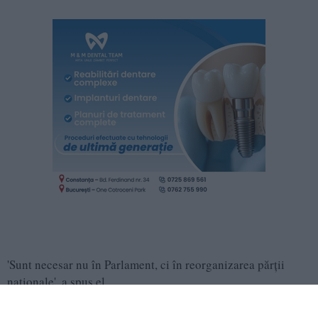
'Sunt necesar nu în Parlament, ci în reorganizarea părții
naționale', a spus el.
Viktor Orban a mai declarat că membrii consiliului de