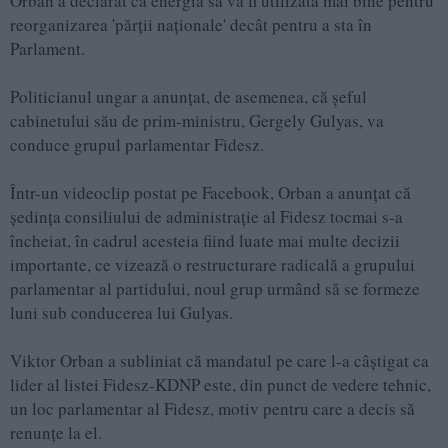
Orban a declarat că energia sa va fi utilizată mai bine pentru
reorganizarea 'părții naționale' decât pentru a sta în
Parlament.
Politicianul ungar a anunțat, de asemenea, că șeful
cabinetului său de prim-ministru, Gergely Gulyas, va
conduce grupul parlamentar Fidesz.
Într-un videoclip postat pe Facebook, Orban a anunțat că
ședința consiliului de administrație al Fidesz tocmai s-a
încheiat, în cadrul acesteia fiind luate mai multe decizii
importante, ce vizează o restructurare radicală a grupului
parlamentar al partidului, noul grup urmând să se formeze
luni sub conducerea lui Gulyas.
Viktor Orban a subliniat că mandatul pe care l-a câștigat ca
lider al listei Fidesz-KDNP este, din punct de vedere tehnic,
un loc parlamentar al Fidesz, motiv pentru care a decis să
renunțe la el.