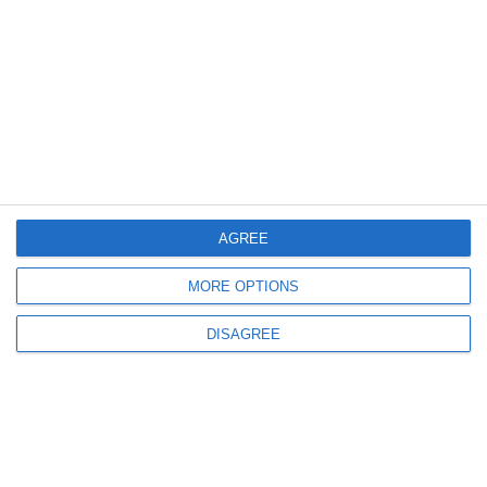
583
03 Dec, 2025 16:16
Ilie Bolojan, discuție cheie cu Viktor Orban despre interconectările de
energie electrică între România și Ungaria
AGREE
MORE OPTIONS
632
02 Dec, 2025 20:57
DISAGREE
Ilie Bolojan- „Asigurarea energiei la prețuri accesibile pentru locuințe și
pentru firme, prioritate pentru Guvern“