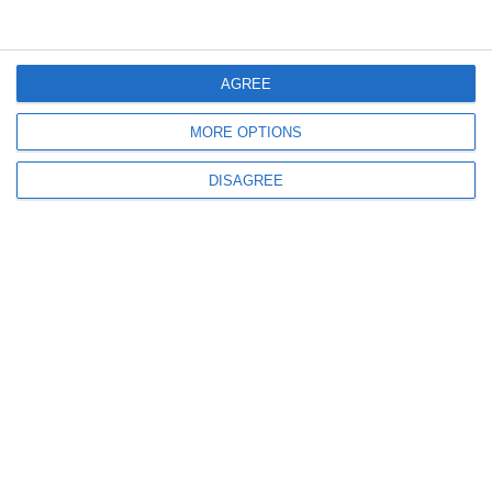
AGREE
MORE OPTIONS
2236
23 Jul, 2026 10:37
DISAGREE
Știri Constanța
FOTO+VIDEO. La o lună de la explozie, distrugerile sunt încă vizibile la
sediul ARSVOM
503
22 Jul, 2026 20:01
FOTO.Imagini prin termoviziune de la IGSU