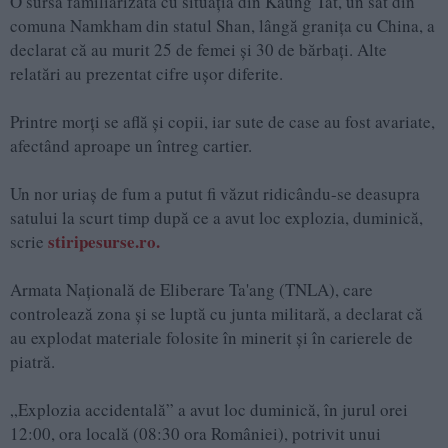
O sursă familiarizată cu situaţia din Kaung Tat, un sat din
comuna Namkham din statul Shan, lângă graniţa cu China, a
declarat că au murit 25 de femei şi 30 de bărbaţi. Alte
relatări au prezentat cifre uşor diferite.
Printre morţi se află şi copii, iar sute de case au fost avariate,
afectând aproape un întreg cartier.
Un nor uriaş de fum a putut fi văzut ridicându-se deasupra
satului la scurt timp după ce a avut loc explozia, duminică,
stiripesurse.ro.
scrie
Armata Naţională de Eliberare Ta'ang (TNLA), care
controlează zona şi se luptă cu junta militară, a declarat că
au explodat materiale folosite în minerit şi în carierele de
piatră.
„Explozia accidentală” a avut loc duminică, în jurul orei
12:00, ora locală (08:30 ora României), potrivit unui