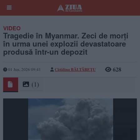
VIDEO
Tragedie în Myanmar. Zeci de morți
în urma unei explozii devastatoare
produsă într-un depozit
628
Cătălina BĂLTĂREȚU
01 Jun, 2026 09:41
(1)