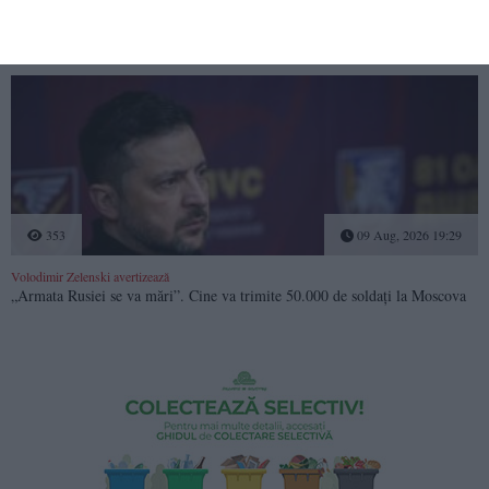
„Când încerci să o omori meduza, nu moare”
O vietate de câțiva milimetri pare să fi descoperit secretul nemuririi
353
09 Aug, 2026 19:29
Volodimir Zelenski avertizează
„Armata Rusiei se va mări”. Cine va trimite 50.000 de soldați la Moscova