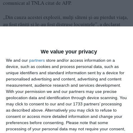
comunicat al TNLA citat de AFP.
„Din cauza acestei explozii, mulţi săteni şi-au pierdut viaţa,
au fost răniţi şi le-au fost distruse locuinţele”, a declarat
gruparea, fără a oferi detalii.
❗️⚠️🇲🇲 - At least 55 people, including children, were
We value your privacy
killed and about 70 others injured in a massive
We and our
partners
store and/or access information on a
explosion Sunday at a gelignite explosives warehouse
device, such as cookies and process personal data, such as
in Kaungtup village, northeastern Myanmar.
unique identifiers and standard information sent by a device for
personalised advertising and content, advertising and content
measurement, audience research and services development.
With your permission we and our partners may use precise
geolocation data and identification through device scanning. You
may click to consent to our and our 1733 partners’ processing
as described above. Alternatively you may click to refuse to
consent or access more detailed information and change your
preferences before consenting.
Please note that some
processing of your personal data may not require your consent,