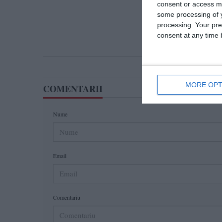
T
consent or access m
some processing of y
processing. Your pre
consent at any time b
MORE OPT
COMENTARII
Nume
Email
Comentariu