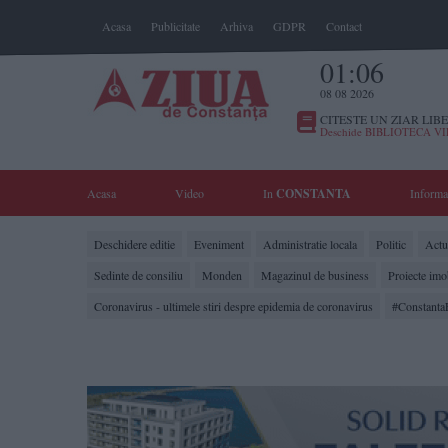
Acasa
Publicitate
Arhiva
GDPR
Contact
01:06
08 08 2026
CITESTE UN ZIAR LIBE
Deschide BIBLIOTECA V
Acasa
Video
In
CONSTANTA
Informa
Deschidere editie
Eveniment
Administratie locala
Politic
Actua
Sedinte de consiliu
Monden
Magazinul de business
Proiecte imo
Coronavirus - ultimele stiri despre epidemia de coronavirus
#Constanta