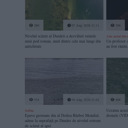
280
07 Aug, 2026 21:11
306
Nivelul scăzut al Dunării a dezvăluit ruinele
Atac armat într-
unui pod roman, unul dintre cele mai lungi din
Un profesor a
antichitate
au fost rănite
534
04 Aug, 2026 21:42
488
Ucraina acuză
Serbia
Epave germane din al Doilea Război Mondial,
dronele (VI
aduse la suprafață pe Dunăre de nivelul extrem
de scăzut al apei