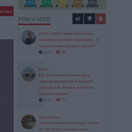
me text
STIRI CALDE
FOTO+VIDEO. Barjele folosite pentru
intervenția de pe Dunăre. Radu Miruță - „E
o procedură lentă, calculată de specialiști”
23:03
288
FOTO
Elev din Constanța, medalie de aur la
Olimpiada Internațională de Inteligență
Artificială 2026. România, pe locul 4 în
clasamentul mondial
21:53
371
Știri Constanța
Acțiune a polițiștilor în Costinești. Amenzi
de 4.000 de lei și documente retrase