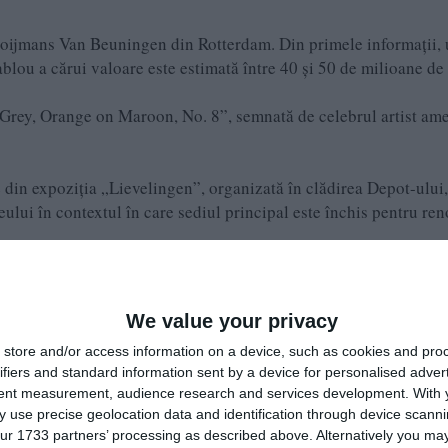
 Boijmans Van Beuningen din Rotterdam. Din primele informații,
blou a cărui valoare este estimată între 40 și 50 de milioane de
 „Grey, Orange on Maroon, No. 8”, semnată de celebrul artist am
e din expoziția „Lievelingen”, organizată în clădirea Depot-ului,
ului în contextul în care sediul principal este închis pentru ren
ter Bruegel și Salvador Dalí, tabloul lui Rothko era una dintre
We value your privacy
store and/or access information on a device, such as cookies and pro
ifiers and standard information sent by a device for personalised adver
e pe Google News
Urmărește-ne pe Whatsapp
tent measurement, audience research and services development.
With 
 use precise geolocation data and identification through device scanni
ur 1733 partners’ processing as described above. Alternatively you may 