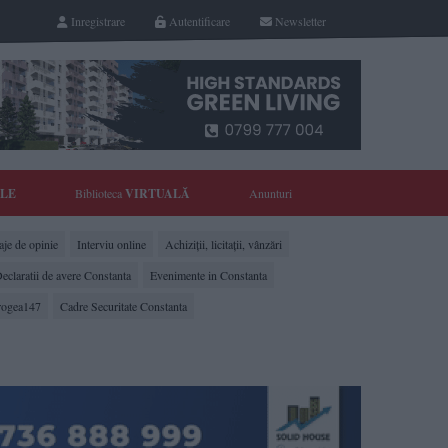
Inregistrare
Autentificare
Newsletter
YLE
Biblioteca
VIRTUALĂ
Anunturi
je de opinie
Interviu online
Achiziții, licitații, vânzări
eclaratii de avere Constanta
Evenimente in Constanta
rogea147
Cadre Securitate Constanta