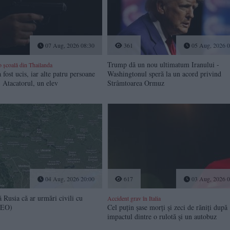
07 Aug, 2026 08:30
361
05 Aug, 2026 0
Trump dă un nou ultimatum Iranului -
o școală din Thailanda
 fost ucis, iar alte patru persoane
Washingtonul speră la un acord privind
. Atacatorul, un elev
Strâmtoarea Ormuz
04 Aug, 2026 20:00
617
03 Aug, 2026 0
 Rusia că ar urmări civili cu
Accident grav în Italia
DEO)
Cel puțin șase morți și zeci de răniți după
impactul dintre o rulotă și un autobuz