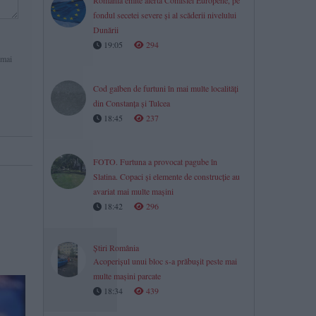
România emite alertă Comisiei Europene, pe
fondul secetei severe și al scăderii nivelului
Dunării
19:05
294
 mai
Cod galben de furtuni în mai multe localități
din Constanța și Tulcea
18:45
237
FOTO. Furtuna a provocat pagube în
Slatina. Copaci și elemente de construcție au
avariat mai multe mașini
18:42
296
Știri România
Acoperișul unui bloc s-a prăbușit peste mai
multe mașini parcate
18:34
439