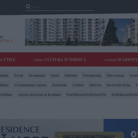
R!
IRTUALĂ
tii
UTILE
Stiinta,
CULTURA SI TEHNICA
Sanatate
SI LIFEST
litate
Social
Invatamant
Sport
Editorial
Fotoreportaj
Stiri externe
Sonda
biliare
Constanteanul suparat
Economic
Cultura
Interviu
Insolventa firme
D
EsteBine
Alegeri electorale în România
#sărbătoreşteDobrogea150
#sărbătoreşteDob