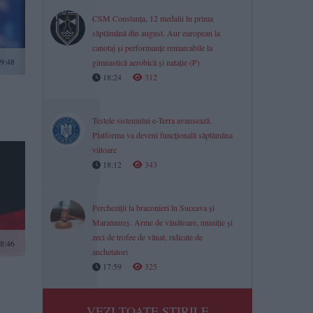
CSM Constanța, 12 medalii în prima
săptămână din august. Aur european la
canotaj și performanțe remarcabile la
9:48
gimnastică aerobică și natație (P)
18:24
312
Testele sistemului e-Terra avansează.
Platforma va deveni funcțională săptămâna
viitoare
18:12
343
Percheziții la braconieri în Suceava și
Maramureș. Arme de vânătoare, muniție și
zeci de trofee de vânat, ridicate de
8:46
anchetatori
17:59
325
VEZI TOATE STIRILE