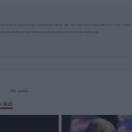
fel încât să putem urmări comentariile tale pe site. Nu vom folosi datele tale în alt scop. Pentru
primi mai multe privind informaţii despre cum și de ce stocăm datele tale.
Nu exista.
GORIE