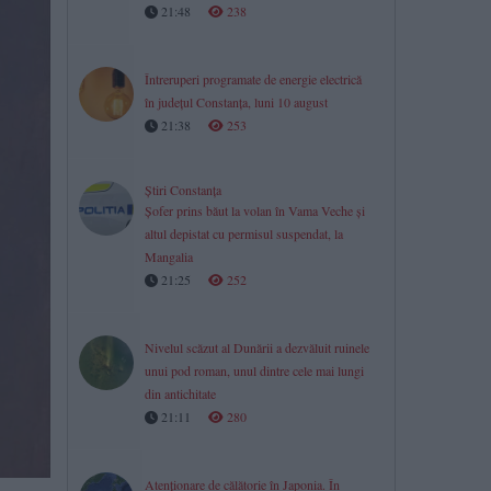
21:48
238
Întreruperi programate de energie electrică
în județul Constanța, luni 10 august
21:38
253
Știri Constanța
Șofer prins băut la volan în Vama Veche și
altul depistat cu permisul suspendat, la
Mangalia
21:25
252
Nivelul scăzut al Dunării a dezvăluit ruinele
unui pod roman, unul dintre cele mai lungi
din antichitate
21:11
280
Atenționare de călătorie în Japonia. În