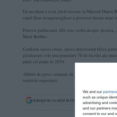
Un incident a avut zilele trecute la Muzeul Depot
copil lăsat nesupravegheat a provocat daune unui ta
Potrivit publicației AD, este vorba despre pictura
Mark Rothko.
Conform sursei citate, opera deteriorată făcea part
găzduiește cele mai populare 70 de lucrări ale muze
până cel puțin în 2030.
Alături de piese semnate de mari maeștri precum Pie
vedetele expoziției.
We and our
partners
such as unique ident
Adaugă-ne ca sursă în Google
Urmărește-n
advertising and con
and our partners may
consent to our and o