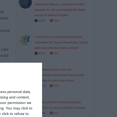
arhipelagul Okinawa, avertizare de rafale
puternice de vânt și precipitații abundente
 un
cauzate de taifunul Dolphin
 euro.
20:55
285
erican
Controale la un centru pentru persoane
vulnerabile din Neamț. Beneficiarii, relocați
după depistarea mai multor nereguli
 care
20:41
263
ovări
Președintele Nicușor Dan cere
Parlamentului reexaminarea legii privind
intervenția în cazul urșilor bruni
20:18
273
cess personal data,
tising and content,
În atenția șoferilor! Două transporturi
your permission we
agabaritice vor traversa județul Constanța
ng. You may click to
19:48
311
click to refuse to