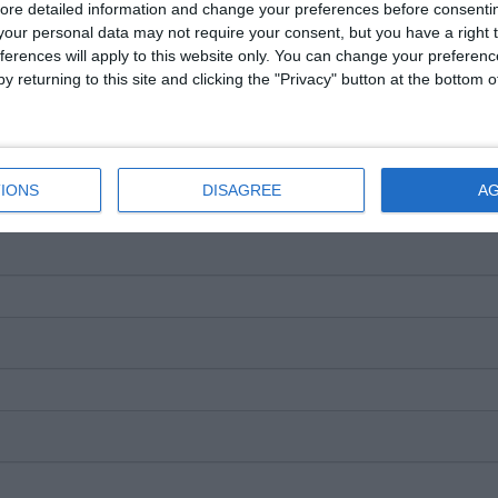
i-a placut articolul?
ore detailed information and change your preferences before consenti
our personal data may not require your consent, but you have a right t
ferences will apply to this website only. You can change your preferen
y returning to this site and clicking the "Privacy" button at the bottom
IONS
DISAGREE
A