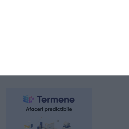
Bacalaureat 2026, sesiunea a doua. Astăzi se dă proba scrisă la
Limba română
2026.08.10 -
08:28
142
#ConstantaEsteBine
10 august 2026. Început de săptămână, cu doar câteva zile până la
Luna nouă în Leu, începutul portalului eclipselor
2026.08.10 -
08:36
117