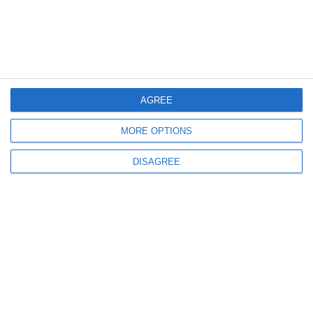
Vacanța all-inclusive de peste 3.500 de euro în Bulgaria, terminată înainte să înceapă
Agenția i-a anunțat prin SMS - „Nu mergeți la aeroport, vă anulăm
călătoria!”
AGREE
MORE OPTIONS
343
09 Aug, 2026 21:46
DISAGREE
Iranul anunță când vor fi publicate primele imagini cu liderul suprem
Mojtaba Khamenei „printre oameni şi pe străzi”