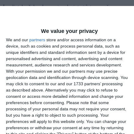
Imediat după decolare, avionul a intrat într-o zonă cu
descărcări electrice și a fost lovit de un trăsnet puternic.
Impactul a provocat avarii vizibile la nacela unuia dintre
motoare, determinând echipajul de la manșă să solicite
We value your privacy
aterizarea de urgență.
We and our
partners
store and/or access information on a
device, such as cookies and process personal data, such as
În ciuda avariilor structurale de la motor, piloții au gestionat
situația cu profesionalism
unique identifiers and standard information sent by a device for
personalised advertising and content, advertising and content
În ciuda avariilor structurale de la motor, piloții au gestionat
measurement, audience research and services development.
situația cu profesionalism. Avionul a aterizat în deplină
With your permission we and our partners may use precise
siguranță pe aeroportul din Colombo.
geolocation data and identification through device scanning. You
may click to consent to our and our 1733 partners’ processing
Din fericire, nicio persoană aflată la bord nu a fost rănită în
as described above. Alternatively you may click to refuse to
consent or access more detailed information and change your
urma impactului. Imediat după aterizare, avionul a fost
preferences before consenting.
Please note that some
tractat într-un hangar specializat pentru inspecții tehnice
processing of your personal data may not require your consent,
detaliate și reparații.
but you have a right to object to such processing. Your
preferences will apply to this website only. You can change your
Compania aeriană a reacționat rapid și a pus la dispoziție o
preferences or withdraw your consent at any time by returning
altă aeronavă, astfel că pasagerii au fost preluați în siguranță