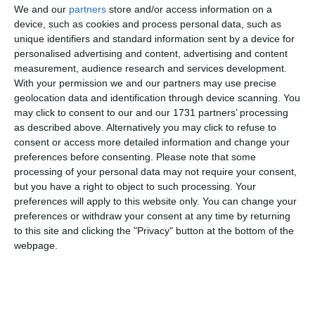
We and our
partners
store and/or access information on a
Urmărește-ne pe Google News
device, such as cookies and process personal data, such as
Urmărește-ne pe Whatsapp
unique identifiers and standard information sent by a device for
personalised advertising and content, advertising and content
measurement, audience research and services development.
With your permission we and our partners may use precise
Ti-a placut articolul?
geolocation data and identification through device scanning. You
may click to consent to our and our 1731 partners’ processing
as described above. Alternatively you may click to refuse to
consent or access more detailed information and change your
preferences before consenting.
Please note that some
processing of your personal data may not require your consent,
but you have a right to object to such processing. Your
preferences will apply to this website only. You can change your
preferences or withdraw your consent at any time by returning
COMENTARII
to this site and clicking the "Privacy" button at the bottom of the
webpage.
Nume