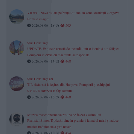
VIDEO. Navă eșuată pe brațul Sulina, în zona localității Gorgova.
Primele imagini
2026.08.06 -
18:08
503
Știri Constanța
UPDATE. Explozie urmată de incendiu într-o locuință din Siliștea.
Pompierii intervin cu mai multe autospeciale
2026.08.06 -
14:02
468
Știri Constanța azi
TIR răsturnat la ieșirea din Hârșova. Pompierii și echipajul
SMURD intervin la fața locului
2026.08.06 -
15:39
468
Muzica macedoneană va răsuna pe faleza Cazinoului
Pianistul Simon Trpčeski vine în premieră la malul mării și aduce
muzica tradițională a țării natale
2026.08.06 -
10:06
454