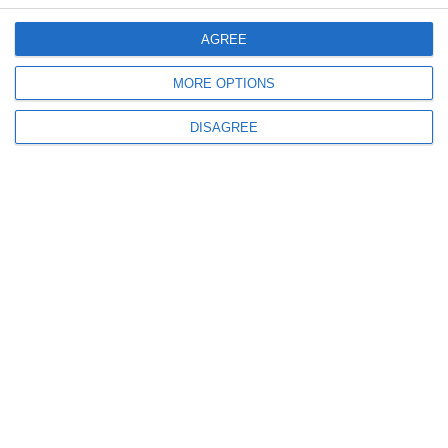
Cadavrul ars al unui jurnalist italian, descoperit de pompieri în timpul unei
intervenții la un incendiu
AGREE
MORE OPTIONS
DISAGREE
526
18 Jul, 2026 13:21
Indivizi urmăriți internațional, aduși în țară de polițiști. Ce pedepse au de
executat
1084
16 Jul, 2026 10:54