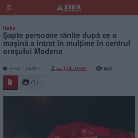
Italia
Șapte persoane rănite după ce o
mașină a intrat în mulțime în centrul
orașului Modena
663
Ana JĂRLĂIANU
16 May, 2026 20:34
(1)