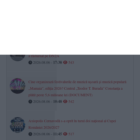
UPDATE. Un autocamion încărcat cu cereale s-a răsturnat pe DN
2A Constanța – Hârșova, în zona localității Horia. Traficul este
blocat
2026.08.06 -
16:11
546
Oficial de la IPJ Constanța despre accidentul grav în care un TIR s-
a răsturnat pe DN2A
2026.08.06 -
17:38
543
Cine organizează festivalurile de muzică ușoară și muzică populară
„Mamaia”, ediția 2026? Centrul „Teodor T. Burada” Constanța a
plătit peste 5,6 milioane lei (DOCUMENT)
2026.08.06 -
10:48
542
Axiopolis Cernavodă s-a oprit în turul doi național al Cupei
României 2026/2027
2026.08.06 -
11:45
517