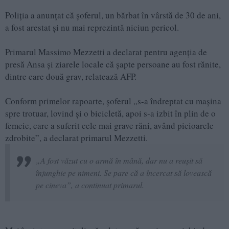
Poliția a anunțat că șoferul, un bărbat în vârstă de 30 de ani,
a fost arestat și nu mai reprezintă niciun pericol.
Primarul Massimo Mezzetti a declarat pentru agenția de
presă Ansa și ziarele locale că șapte persoane au fost rănite,
dintre care două grav, relatează AFP.
Conform primelor rapoarte, șoferul „s-a îndreptat cu mașina
spre trotuar, lovind și o bicicletă, apoi s-a izbit în plin de o
femeie, care a suferit cele mai grave răni, având picioarele
zdrobite”, a declarat primarul Mezzetti.
„A fost văzut cu o armă în mână, dar nu a reușit să
înjunghie pe nimeni. Se pare că a încercat să lovească
pe cineva”, a continuat primarul.