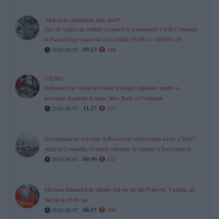
„Hai să ne cunoaștem prin sport!“
Zeci de copii s-au întâlnit cu sportivii și antrenorii CSM Constanța
în Parcul Oleg Danovski (GALERIE FOTO + VIDEO) (P)
2026.08.07 -
09:13
348
VIDEO
Salvamarii au salvat un bărbat în timpul căutărilor pentru o
persoană dispărută în mare, între Tuzla și Costinești
2026.08.07 -
11:17
331
O companie cu activitate în Rusia cere sechestrarea navei „Cindy”,
aflată la Constanța. O primă solicitare de reținere a fost respinsă
2026.08.07 -
09:50
322
Misiune dramatică de căutare într-un lac din Prahova. Victima, un
bărbat de 36 de ani
2026.08.07 -
08:57
309