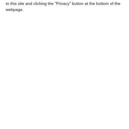
to this site and clicking the "Privacy" button at the bottom of the
webpage.
Statele Unite și țările din Golf au solicitat joi Consiliului de
Securitate al ONU să ceară Iranului să înceteze
'obstrucționarea' navigației prin strâmtoare.
Un proiect de rezoluție în acest sens a fost depus de Statele
Unite și Bahrain, dar Rusia, un aliat al Teheranului, a indicat
că este pregătită să îl blocheze.
Hamidreza Hajibabaei, vicepreședinte al Parlamentului
iranian, a anunțat pe 23 aprilie că Teheranul a primit primele
venituri din taxele de tranzit prin Strâmtoarea Ormuz.
Citește și
Marea Britanie trimite un vas militar în Orientul
Mijlociu pentru protejarea navigației în Strâmtoarea
Ormuz