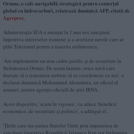
Ormuz, o cale navigabilă strategică pentru comerțul
global cu hidrocarburi, relatează duminică AFP, citată de
Agerpres
.
Administrația SUA a anunțat la 1 mai noi sancțiuni
împotriva intereselor iraniene și a avertizat navele care ar
plăti Teheranul pentru a tranzita strâmtoarea.
'Am implementat un nou cadru juridic și de securitate în
Strâmtoarea Ormuz. De acum înainte, orice navă care
dorește să o tranziteze trebuie să se coordoneze cu noi', a
declarat duminică Mohammad Akraminia, un oficial al
armatei, pentru agenția oficială de știri IRNA.
Acest dispozitiv, 'acum în vigoare', va aduce 'beneficii
economice, de securitate și politice', a adăugat el.
'Țările care iau partea Statelor Unite prin impunerea de
sancțiuni împotriva Republicii Islamice Iran vor întâmpina