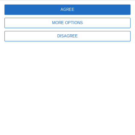
Șofer turc, arestat preventiv după ce ar fi transportat 15 cetățeni străini
ascunși într-un autocamion
AGREE
MORE OPTIONS
DISAGREE
924
16 Jul, 2026 08:23
Donald Trump a ordonat un val imens de atacuri asupra Iranului
SUA au tras în toate zonele strategice, inclusiv în capitala Teheran
455
14 Jul, 2026 20:30