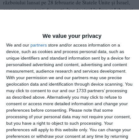
războiului lansat pe 28 februarie de Statele Unite și Israel,
care a provocat mii de morți, în principal în Iran și Liban, și
a zdruncinat economia globală.
Traficul este îngreunat, pe de o parte, de blocada americană
We value your privacy
impusă porturilor iraniene, iar pe de altă parte, de restricțiile
We and our
partners
store and/or access information on a
impuse de Teheran, care permite doar o trecere limitată prin
device, such as cookies and process personal data, such as
strâmtoare.
unique identifiers and standard information sent by a device for
personalised advertising and content, advertising and content
Ebrahim Azizi, președintele Comitetului pentru Securitate
measurement, audience research and services development.
Națională al Parlamentului, amenințase sâmbătă aliații SUA
With your permission we and our partners may use precise
cu privire la un proiect de rezoluție al ONU.
geolocation data and identification through device scanning. You
may click to consent to our and our 1733 partners’ processing
as described above. Alternatively you may click to refuse to
'Avertizăm guvernele, inclusiv microstate precum Bahrainul,
consent or access more detailed information and change your
că sprijinirea rezoluției susținute de SUA va avea consecințe
preferences before consenting.
Please note that some
grave. Strâmtoarea Ormuz este o arteră vitală. Nu riscați să o
processing of your personal data may not require your consent,
pierdeți pentru totdeauna', a scris el.
but you have a right to object to such processing. Your
preferences will apply to this website only. You can change your
preferences or withdraw your consent at any time by returning