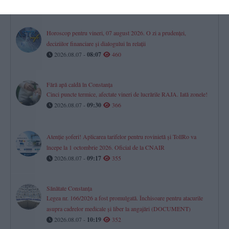
2026.08.07 -
10:21
460
Horoscop pentru vineri, 07 august 2026. O zi a prudenței,
deciziilor financiare și dialogului în relații
2026.08.07 -
08:07
460
Fără apă caldă în Constanța
Cinci puncte termice, afectate vineri de lucrările RAJA. Iată zonele!
2026.08.07 -
09:30
366
Atenție șoferi! Aplicarea tarifelor pentru rovinietă și TollRo va
începe la 1 octombrie 2026. Oficial de la CNAIR
2026.08.07 -
09:17
355
Sănătate Constanța
Legea nr. 166/2026 a fost promulgată. Închisoare pentru atacurile
asupra cadrelor medicale și liber la angajări (DOCUMENT)
2026.08.07 -
10:19
352