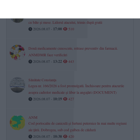
Răzbunare grotescă la Constanța
A stropit-o cu urină într-un magazin, iar familia a devastat o casă
cu bâte și mese. Liderul atacului, trimis după gratii
2026.08.07 -
17:00
510
Două medicamente cunoscute, retrase preventiv din farmacii.
ANMDMR face verificări
2026.08.07 -
13:22
443
Sănătate Constanța
Legea nr. 166/2026 a fost promulgată. Închisoare pentru atacurile
asupra cadrelor medicale și liber la angajări (DOCUMENT)
2026.08.07 -
10:19
427
ANM
Cod portocaliu de caniculă și furtuni puternice în mai multe regiuni
ale țării. Dobrogea, sub cod galben de căldură
2026.08.07 -
10:38
420