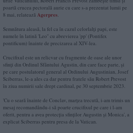
urile Vaticanului, Robert Francis Prevost zâmbește timid și
poartă crucea pectorală aurie cu care s-a prezentat lumii pe
Agerpres
8 mai, relatează
.
Semnătura aleasă, la fel ca în cazul celorlalți papi, este
numele în latină 'Leo'' cu abrevierea 'pp' (Pontifex
pontificum) înainte de precizarea al XIV-lea.
Crucifixul este un relicvar cu fragmente de oase ale unor
sfinți din Ordinul Sfântului Agustin, din care face parte, și
pe care postulatorul general al Ordinului Augustinian, Josef
Sciberras, le-a ales ca dar pentru fratele său Robert Prevost
în ziua numirii sale drept cardinal, pe 30 septembrie 2023.
'Cu o seară înainte de Conclav, marțea trecută, i-am trimis un
mesaj recomandându-i să poarte crucifixul pe care i l-am
oferit, pentru a avea protecția sfinților Augustin și Monica', a
explicat Sciberras pentru presa de la Vatican.