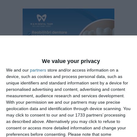
We value your privacy
We and our
partners
store and/or access information on a
device, such as cookies and process personal data, such as
unique identifiers and standard information sent by a device for
personalised advertising and content, advertising and content
measurement, audience research and services development.
With your permission we and our partners may use precise
În centru se află un fragment de os al Sfântului Augustin, în
geolocation data and identification through device scanning. You
partea superioară a Sfintei Monica, mama sfântului față de
may click to consent to our and our 1733 partners’ processing
care noul papă are multă devoțiune, la fel cum avea și papa
as described above. Alternatively you may click to refuse to
Francisc. Pentru Ordinul Augustinian, figura Monicăi este
consent or access more detailed information and change your
preferences before consenting.
Please note that some
inseparabilă de experiența convertirii și consacrării fiului ei.