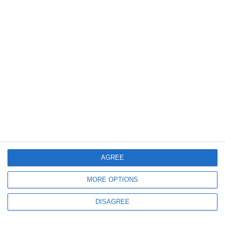
702
12 Apr, 2026 09:25
Mesajul critic al pontifului Leon al XIV-lea - „Ajunge cu războiul! Este
timpul să faceți pace!”
507
08 Apr, 2026 14:26
Papa Leon al XIV-lea a salutat armistițiul încheiat de SUA cu Iran
AGREE
MORE OPTIONS
DISAGREE