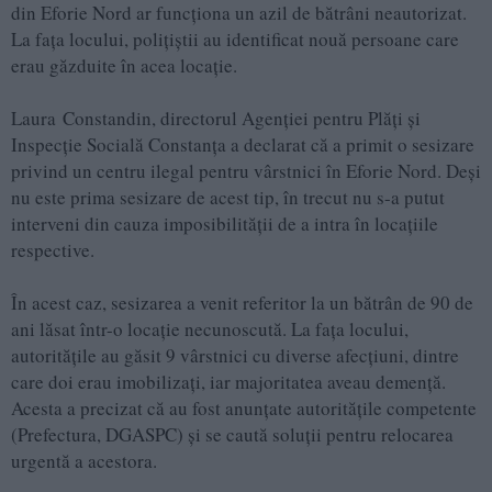
din Eforie Nord ar funcționa un azil de bătrâni neautorizat.
La fața locului, polițiștii au identificat nouă persoane care
erau găzduite în acea locație.
Laura Constandin, directorul Agenției pentru Plăți și
Inspecție Socială Constanța a declarat că a primit o sesizare
privind un centru ilegal pentru vârstnici în Eforie Nord. Deși
nu este prima sesizare de acest tip, în trecut nu s-a putut
interveni din cauza imposibilității de a intra în locațiile
respective.
În acest caz, sesizarea a venit referitor la un bătrân de 90 de
ani lăsat într-o locație necunoscută. La fața locului,
autoritățile au găsit 9 vârstnici cu diverse afecțiuni, dintre
care doi erau imobilizați, iar majoritatea aveau demență.
Acesta a precizat că au fost anunțate autoritățile competente
(Prefectura, DGASPC) și se caută soluții pentru relocarea
urgentă a acestora.