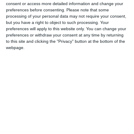
consent or access more detailed information and change your
ilegal. Deși nu se știe încă rezultatul evaluării, nu sunt
preferences before consenting.
Please note that some
semne că ar fi necesare măsuri de urgență. În funcție de
processing of your personal data may not require your consent,
constatările de la spital, se vor lua măsuri pentru transferul
but you have a right to object to such processing. Your
acestora în siguranță.
preferences will apply to this website only. You can change your
preferences or withdraw your consent at any time by returning
Am găsit înțelegere la un centru tot în Eforie care
to this site and clicking the "Privacy" button at the bottom of the
funcționează legal, a primit licență, este verificat.
webpage.
Se face evaluarea lor medical. Nu știu încă care este
finalul acestei evaluări. Nu văd să se precipite
lucrurile către urgență. Am funcție de ce se va
constata la spital vom lua măsurile pentru trasferul lor
în siguranță
Oficial de la IPJ Constanța