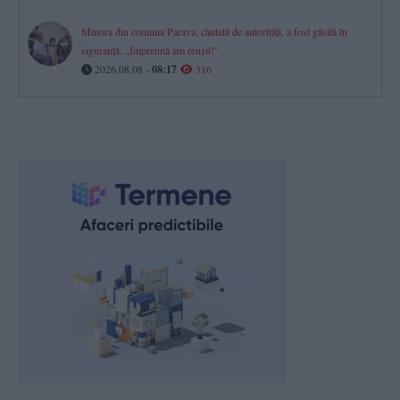
Minora din comuna Parava, căutată de autorități, a fost găsită în
siguranță. „Împreună am reușit!”
2026.08.08 -
08:17
316