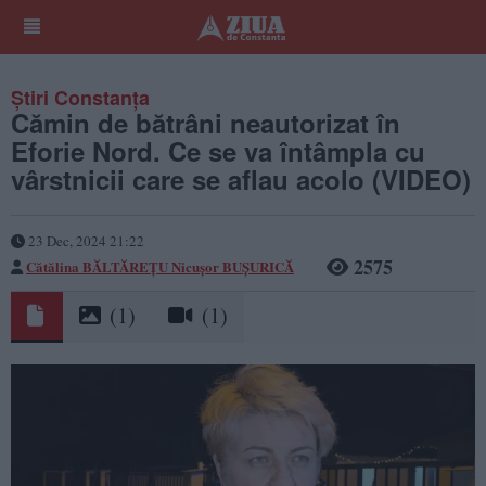
Știri Constanța
Cămin de bătrâni neautorizat în
Eforie Nord. Ce se va întâmpla cu
vârstnicii care se aflau acolo (VIDEO)
23 Dec, 2024 21:22
2575
Cătălina BĂLTĂREȚU
Nicușor BUȘURICĂ
(1)
(1)