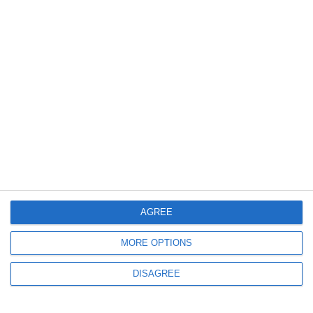
1551
23 Dec, 2024 21:04
Cămin de bătrâni neautorizat în Eforie Nord. Ce spune IPJ Constanța
(VIDEO)
ULTIMELE ARTICOLE DIN ACEEASI CATEGORIE
AGREE
250
08 Aug, 2026 10:26
MORE OPTIONS
A mers fără cască pe ATV în Thassos și a plătit scump. Ce sancțiune a
DISAGREE
primit un turist român