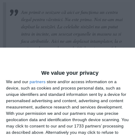
Am primit o sesizare că aici ar funcționa un centru
ilegal pentru vârstnici. Nu este prima. Noi ne-am mai
deplsat la sesizări. La celelalte sisizări nu am putut
intra in incinte, am sesozat organelle in masura sa si
faca atributiile. Aici ne am deplasat intamplator, la o
sesizare despre un batran de 90 de ani care ar fi lasat
aici intr-o locatie necunaocuta total. Nu mi a sspus
nimic adresa. Am direcționat doi inspector, am venit și
eu să văd ce se întâmplă. Organele de poliție au găsit
We value your privacy
9 vârstnici cu diferite afecțiuni, în mare parte cu
We and our
partners
store and/or access information on a
demență, doi imobilizați. Am mers pe procedură
device, such as cookies and process personal data, such as
legală, am anunțat Prefectura, DGASPC. Cautăm
unique identifiers and standard information sent by a device for
soluții pentru relocarea în regim de urgență.
personalised advertising and content, advertising and content
measurement, audience research and services development.
With your permission we and our partners may use precise
Acesta a mai precizat că au găsit un centru legal în Eforie,
geolocation data and identification through device scanning. You
care funcționează cu licență și este verificat. În prezent, se
may click to consent to our and our 1733 partners’ processing
efectuează evaluarea medicală a bătrânilor găsiți în azilul
as described above. Alternatively you may click to refuse to