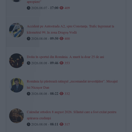
apropiere”
2026.08.07 -
17:00
409
Accident pe Autostrada A2, spre Constanța. Trafic îngreunat la
kilometrul 99, în zona Dragoș-Vodă
2026.08.08 -
09:50
400
Doliu în sportul din România. A murit la doar 25 de ani
2026.08.08 -
09:46
353
România își păstrează ratingul „recomandat investițiilor”. Mesajul
lui Nicușor Dan
2026.08.08 -
08:22
332
Calendar ortodox 8 august 2026. Sfântul care a fost exilat pentru
apărarea credinței
2026.08.08 -
08:11
317