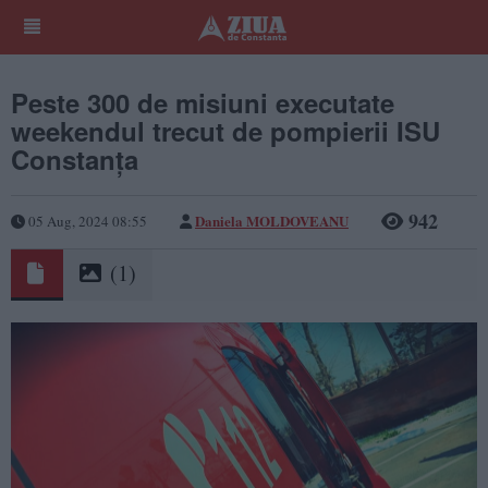
Peste 300 de misiuni executate
weekendul trecut de pompierii ISU
Constanța
942
Daniela MOLDOVEANU
05 Aug, 2024 08:55
(1)