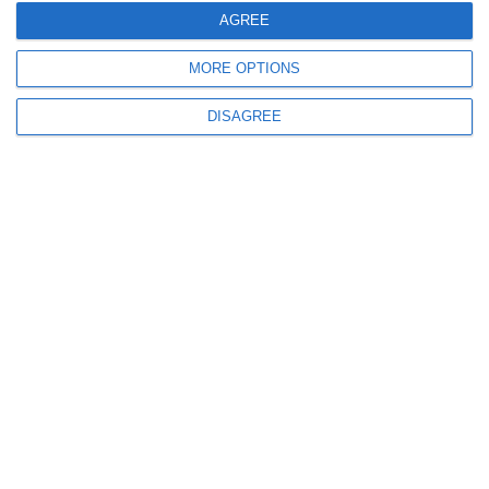
AGREE
4820
28 Jul, 2026 12:40
MORE OPTIONS
FOTO+VIDEO
UPDATE. Accident urmat de incendiu între un utilaj agricol și o cisternă,
DISAGREE
pe DN2A, la ieșirea din Hârșova spre Constanța
755
27 Jul, 2026 15:22
UPDATE.Două persoane au fost salvate din Dunăre, la Hârșova
Victimele au suferit atacuri de panică și au fost preluate de echipajul
SMURD