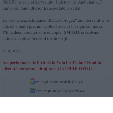
, 7
SMURD și cele al Serviciului Județean de Ambulanță
dintre ele fiind ulterior transportate la spital.
De asemenea, echipajele ISU „Dobrogea“ au intervenit și în
53
alte
situații precum deblocări de ușă, asigurări măsuri
PSI la decolare/aterizare elicopter SMURD, ori salvare
animale captive în medii ostile vieții.
Citește și:
Acoperiș smuls de furtună la Valu lui Traian! Familia
afectată are nevoie de ajutor (GALERIE FOTO)
Adaugă-ne ca sursă în Google
Urmărește-ne pe Google News
Urmărește-ne pe Whatsapp