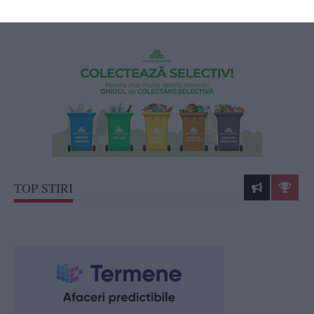
99, în zona Dragoș-Vodă
TOP STIRI