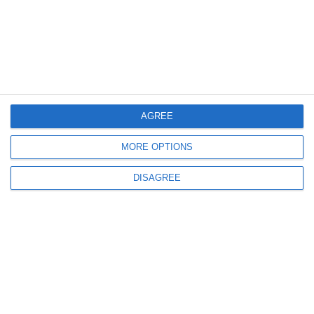
Arde o casă în Sâmbăta Mare, în Satu Nou! Intervenție de urgență a ISU
Dobrogea
AGREE
2595
08 Apr, 2025 22:02
MORE OPTIONS
Știri Constanța
DISAGREE
Arde o cabană vânătorească în Dropia! „Păcat, nu a mai rămas nimic din
casa vânătorilor!” (FOTO+VIDEO)