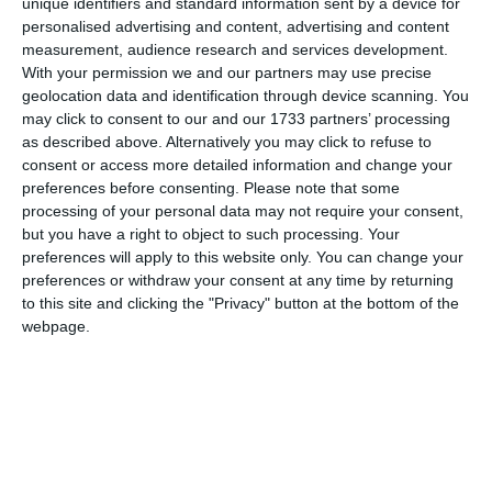
unique identifiers and standard information sent by a device for
personalised advertising and content, advertising and content
measurement, audience research and services development.
Am citit si sunt de acord cu
regulile de postare
.
With your permission we and our partners may use precise
geolocation data and identification through device scanning. You
Acest formular colectează numele, e-mailul şi conținutul mesajului, astfel încât
may click to consent to our and our 1733 partners’ processing
să putem urmări comentariile tale pe site. Nu vom folosi datele tale în alt scop.
as described above. Alternatively you may click to refuse to
consent or access more detailed information and change your
Pentru mai multe informaţii, consultă politica noastră de confidenţialitate, unde vei
preferences before consenting.
Please note that some
primi mai multe privind informaţii despre cum și de ce stocăm datele tale.
processing of your personal data may not require your consent,
but you have a right to object to such processing. Your
Posteaza comentariul
preferences will apply to this website only. You can change your
preferences or withdraw your consent at any time by returning
to this site and clicking the "Privacy" button at the bottom of the
webpage.
ARTICOLE ASEMANATOARE