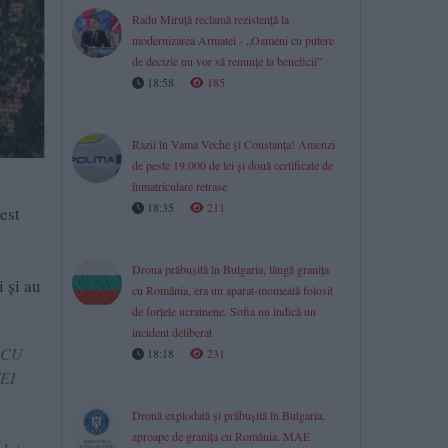
Radu Miruță reclamă rezistență la
modernizarea Armatei - „Oameni cu putere
de decizie nu vor să renunțe la beneficii”
18:58
185
Razii în Vama Veche și Constanța! Amenzi
de peste 19.000 de lei și două certificate de
înmatriculare retrase
18:35
211
est
Drona prăbușită în Bulgaria, lângă granița
 și au
cu România, era un aparat-momeală folosit
de forțele ucrainene. Sofia nu indică un
incident deliberat
ASCU
18:18
231
TEI
Dronă explodată și prăbușită în Bulgaria,
aproape de granița cu România. MAE