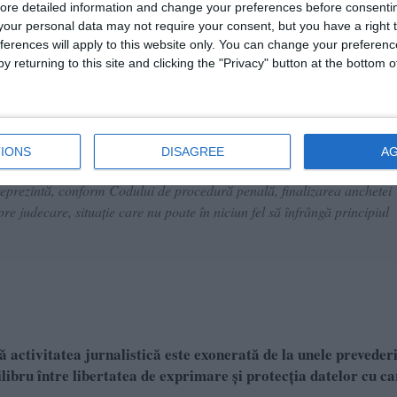
ore detailed information and change your preferences before consenti
 impactului, a rezultat decesul numiţilor O.A.S. (21 ani) şi D.R.M. (2
our personal data may not require your consent, but you have a right t
 B.D.D. (18 ani), C.V.A. (20 ani) şi I.C.I. (20 ani). De asemenea, se
ferences will apply to this website only. You can change your preferen
ul a părăsit locul accidentului, fiind ulterior depistat pe raza localităţi
y returning to this site and clicking the "Privacy" button at the bottom
 stare de arest preventiv, iar, prin rechizitoriu, s-a solicitat menţinere
IONS
DISAGREE
A
eprezintă, conform Codului de procedură penală, finalizarea anchetei
spre judecare, situaţie care nu poate în niciun fel să înfrângă principiul
 activitatea jurnalistică este exonerată de la unele prevederi
bru între libertatea de exprimare și protecția datelor cu c