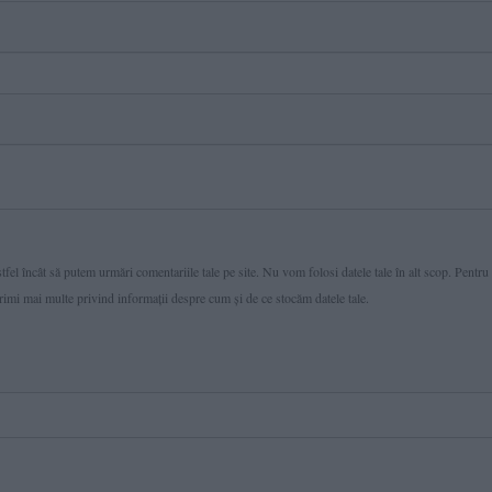
fel încât să putem urmări comentariile tale pe site. Nu vom folosi datele tale în alt scop. Pentru
primi mai multe privind informaţii despre cum și de ce stocăm datele tale.