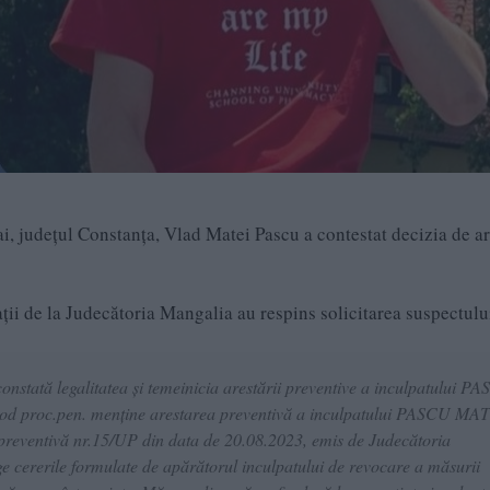
ai, județul Constanța, Vlad Matei Pascu a contestat decizia de ar
ații de la Judecătoria Mangalia au respins solicitarea suspectului
onstată legalitatea şi temeinicia arestării preventive a inculpatului P
od proc.pen. menţine arestarea preventivă a inculpatului PASCU MA
preventivă nr.15/UP din data de 20.08.2023, emis de Judecătoria
 cererile formulate de apărătorul inculpatului de revocare a măsurii