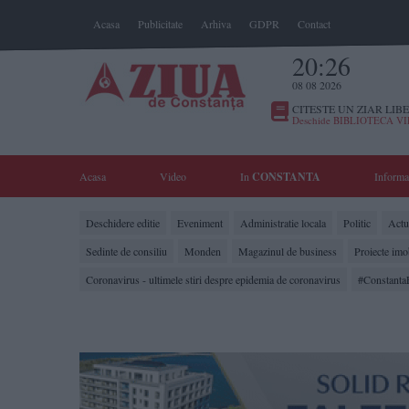
Acasa
Publicitate
Arhiva
GDPR
Contact
20:26
08 08 2026
CITESTE UN ZIAR LIBE
Deschide BIBLIOTECA V
Acasa
Video
In
CONSTANTA
Informa
Deschidere editie
Eveniment
Administratie locala
Politic
Actua
Sedinte de consiliu
Monden
Magazinul de business
Proiecte imo
Coronavirus - ultimele stiri despre epidemia de coronavirus
#Constanta