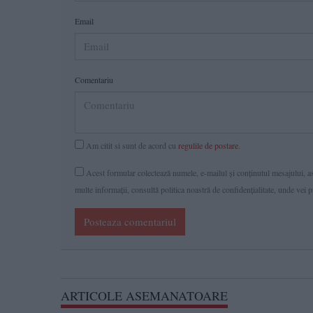
Email
Comentariu
Am citit si sunt de acord cu
regulile de postare
.
Acest formular colectează numele, e-mailul şi conținutul mesajului, ast
multe informaţii, consultă politica noastră de confidenţialitate, unde vei 
Posteaza comentariul
ARTICOLE ASEMANATOARE