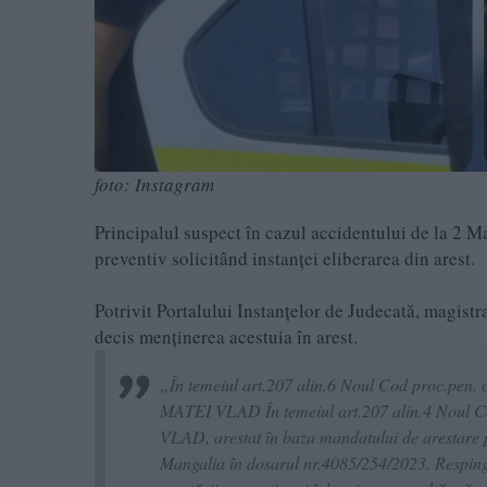
foto: Instagram
Principalul suspect în cazul accidentului de la 2 M
preventiv solicitând instanței eliberarea din arest.
Potrivit Portalului Instanțelor de Judecată, magistr
decis menținerea acestuia în arest.
„În temeiul art.207 alin.6 Noul Cod proc.pen. c
MATEI VLAD În temeiul art.207 alin.4 Noul C
VLAD, arestat în baza mandatului de arestare 
Mangalia în dosarul nr.4085/254/2023. Respinge