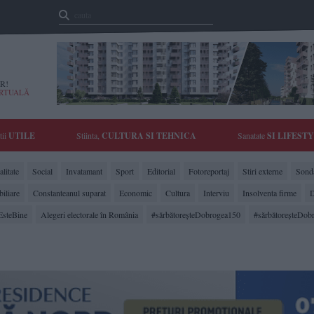
R!
IRTUALĂ
tii
UTILE
Stiinta,
CULTURA SI TEHNICA
Sanatate
SI LIFEST
litate
Social
Invatamant
Sport
Editorial
Fotoreportaj
Stiri externe
Sonda
biliare
Constanteanul suparat
Economic
Cultura
Interviu
Insolventa firme
D
EsteBine
Alegeri electorale în România
#sărbătoreşteDobrogea150
#sărbătoreşteDob