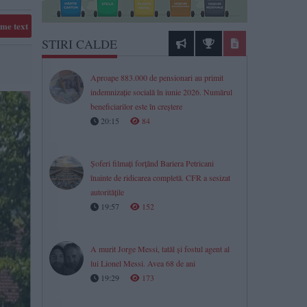
me text
STIRI CALDE
Aproape 883.000 de pensionari au primit
indemnizație socială în iunie 2026. Numărul
beneficiarilor este în creștere
20:15
84
Șoferi filmați forțând Bariera Petricani
înainte de ridicarea completă. CFR a sesizat
autoritățile
19:57
152
A murit Jorge Messi, tatăl și fostul agent al
lui Lionel Messi. Avea 68 de ani
19:29
173