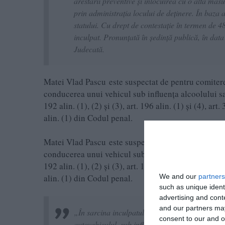
arestării preventive şi înlocuirea cu o altă măs
prin administraţia locului de deţinere. În baza 
statului. Cu drept de contestaţie în termen de 
inculpat. Pronunţată în şedinţă publică, în data
Judecată.
Matei Vlad Pascu este suspectat de pentru comitere
conducerea unui vehicul sub influenţa alcoolului sau
192 alin. (1), (2) şi (3), art. 196 alin. (1) şi (4), art
alin. (1) din Codul penal.
Matei Vlad Pascu este suspectat de pentru comitere
conducerea unui vehicul sub influenţa alcoolului sau
192 alin. (1), (2) şi (3), art. 196 alin. (1) şi (4), art
alin. (1) din Codul penal.
We and our
partners
such as unique ident
advertising and con
and our partners may
„În sarcina inculpatului, s-a reţinut că, în dim
consent to our and o
autovehiculul, sub influenţa substanţelor psihoa