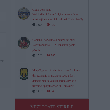
CSM Constanța
Voleibalistul Radu Ghiță, convocat la o
nouă acțiune a lotului național Under-16 (P)
15:04
439
Canicula, periculoasă pentru cei mici.
Recomandările DSP Constanța pentru
părinți
15:02
285
 mai
MApN, precizări după ce o dronă a intrat
din România în Bulgaria- „Nu a fost
detectat niciun vehicul aerian care să fi
traversat spațiul aerian al României”
14:37
349
VEZI TOATE STIRILE