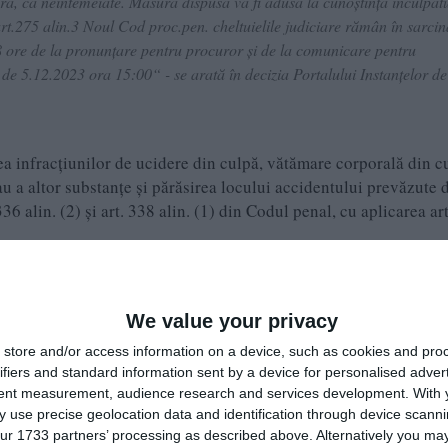
ură, ca neîntemeiate. Măsura dispusă va fi adusă la cunoştinţa inculpat
art.275 alin.3 Noul Cod proc.pen. cheltuielile judiciare rămân în sarcin
48 ore de la pronunţare pentru procuror şi de la comunicare pentru
 de 5.12.2023 ora 15:00“ - se arată în decizia Portalului Instanțelor de
a infracţiunilor de ucidere din culpă, vătămare corporală din c
 a altor substanţe şi părăsirea locului accidentului prevăzute d
. 336 alin. (2) şi art. 338 alin. (1) din Codul penal, cu aplicarea ar
a infracţiunilor de ucidere din culpă, vătămare corporală din c
 a altor substanţe şi părăsirea locului accidentului prevăzute d
We value your privacy
. 336 alin. (2) şi art. 338 alin. (1) din Codul penal, cu aplicarea ar
store and/or access information on a device, such as cookies and pro
ifiers and standard information sent by a device for personalised adver
tent measurement, audience research and services development.
With 
 use precise geolocation data and identification through device scanni
ineaţa zilei de 19.08.2023, a condus, pe drumurile publice, un
ur 1733 partners’ processing as described above. Alternatively you may 
ctive, iar, la intrare în localitatea 2 Mai, a acroşat un grup de persoan