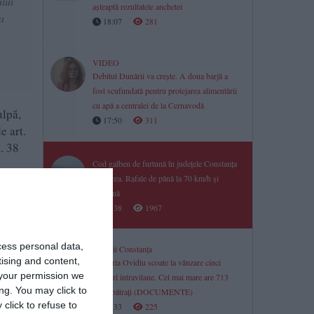
ului
așteaptă rezultatele anchetei
a
18:07
281
VIDEO
Debitul Dunării va crește. A doua barjă a
fost scufundată pentru protejarea alimentării
cu apă a centralei de la Cernavodă
ulpă,
17:50
311
e art.
t. 38
Cod galben de furtună în județele Constanța
și Tulcea. Rafale de până la 70 km/h și
grindină
ulpă,
17:38
1967
e art.
t. 38
cess personal data,
Licitații Constanța
tising and content,
Primăria Ovidiu scoate la vânzare cinci
your permission we
terenuri intravilane. Cel mai mare are 713
ng. You may click to
metri pătrați (DOCUMENTE)
click to refuse to
17:33
225
e