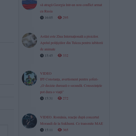
să atragă Georgia într-un nou conflict armat
cu Rusia
16:05
295
Astăzi este Ziua Internațională a pisicilor.
Apelul polițiștilor din Tulcea pentru iubitorii
de animale
15:45
332
VIDEO
IPJ Constanța, avertisment pentru șoferi-
„O decizie durează o secundă. Consecințele
pot dura o viață”
15:31
272
VIDEO. România, reacție după concertul
Morandi de la Sukhumi. Ce transmite MAE
15:11
365