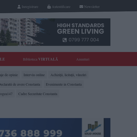
Inregistrare
Autentificare
Newsletter
YLE
Biblioteca
VIRTUALĂ
Anunturi
je de opinie
Interviu online
Achiziții, licitații, vânzări
eclaratii de avere Constanta
Evenimente in Constanta
rogea147
Cadre Securitate Constanta