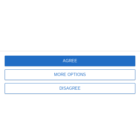
594
26 Jul, 2026 15:00
Maia Sandu, reacție după a treia dronă doborâtă în spațiul aerian românesc
„Securitatea României este securitatea Republicii Moldova”
AGREE
MORE OPTIONS
DISAGREE
751
26 Jul, 2026 14:09
Cum a prezentat presa de stat din Rusia incidentul cu drona doborâtă în
România duminică și ce pasaje din mesajul lui Nicușor Dan au fost
eliminate
ULTIMELE ARTICOLE DIN ACEEASI CATEGORIE