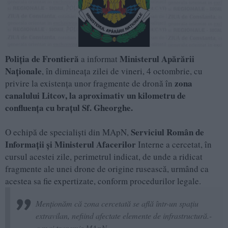
Poliția de Frontieră
Ministerul Apărării
a informat
Naționale
, în dimineața zilei de vineri, 4 octombrie, cu
zona
privire la existența unor fragmente de dronă în
canalului Litcov, la aproximativ un kilometru de
confluența cu brațul Sf. Gheorghe.
Serviciul Român de
O echipă de specialiști din MApN,
Informații și Ministerul Afacerilor
Interne a cercetat, în
cursul acestei zile, perimetrul indicat, de unde a ridicat
fragmente ale unei drone de origine rusească, urmând ca
acestea sa fie expertizate, conform procedurilor legale.
Menționăm că zona cercetată se află într-un spațiu
extravilan, nefiind afectate elemente de infrastructură.-
a mai transmis MApN.