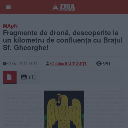
MApN
Fragmente de dronă, descoperite la
un kilometru de confluența cu Brațul
Sf. Gheorghe!
991
Cătălina BĂLTĂREȚU
04 Oct, 2024 19:54
(1)