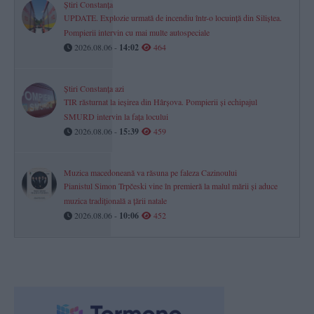
Știri Constanța
UPDATE. Explozie urmată de incendiu într-o locuință din Siliștea.
Pompierii intervin cu mai multe autospeciale
2026.08.06 -
14:02
464
Știri Constanța azi
TIR răsturnat la ieșirea din Hârșova. Pompierii și echipajul
SMURD intervin la fața locului
2026.08.06 -
15:39
459
Muzica macedoneană va răsuna pe faleza Cazinoului
Pianistul Simon Trpčeski vine în premieră la malul mării și aduce
muzica tradițională a țării natale
2026.08.06 -
10:06
452