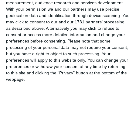
measurement, audience research and services development.
With your permission we and our partners may use precise
Comentariu
geolocation data and identification through device scanning. You
may click to consent to our and our 1731 partners’ processing
as described above. Alternatively you may click to refuse to
consent or access more detailed information and change your
Am citit si sunt de acord cu
regulile de postare
.
preferences before consenting.
Please note that some
processing of your personal data may not require your consent,
Acest formular colectează numele, e-mailul şi conținutul mesajului, astfel încât
but you have a right to object to such processing. Your
să putem urmări comentariile tale pe site. Nu vom folosi datele tale în alt scop.
preferences will apply to this website only. You can change your
preferences or withdraw your consent at any time by returning
Pentru mai multe informaţii, consultă politica noastră de confidenţialitate, unde vei
to this site and clicking the "Privacy" button at the bottom of the
primi mai multe privind informaţii despre cum și de ce stocăm datele tale.
webpage.
Posteaza comentariul
ARTICOLE ASEMANATOARE