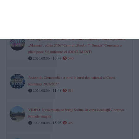
Oficial de la IPJ Constanța despre accidentul grav în care un TIR s-
a răsturnat pe DN2A
2026.08.06 -
17:38
541
Cine organizează festivalurile de muzică ușoară și muzică populară
„Mamaia”, ediția 2026? Centrul „Teodor T. Burada” Constanța a
plătit peste 5,6 milioane lei (DOCUMENT)
2026.08.06 -
10:48
540
Axiopolis Cernavodă s-a oprit în turul doi național al Cupei
României 2026/2027
2026.08.06 -
11:45
514
VIDEO. Navă eșuată pe brațul Sulina, în zona localității Gorgova.
Primele imagini
2026.08.06 -
18:08
497