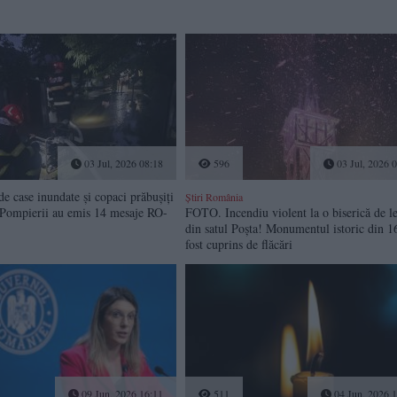
03 Jul, 2026 08:18
596
03 Jul, 2026 
 case inundate și copaci prăbușiți
Știri România
. Pompierii au emis 14 mesaje RO-
FOTO. Incendiu violent la o biserică de 
din satul Poșta! Monumentul istoric din 1
fost cuprins de flăcări
09 Jun, 2026 16:11
511
04 Jun, 2026 1