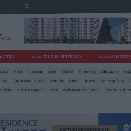
R!
IRTUALĂ
tii
UTILE
Stiinta,
CULTURA SI TEHNICA
Sanatate
SI LIFEST
litate
Social
Invatamant
Sport
Editorial
Fotoreportaj
Stiri externe
Sonda
biliare
Constanteanul suparat
Economic
Cultura
Interviu
Insolventa firme
D
EsteBine
Alegeri electorale în România
#sărbătoreşteDobrogea150
#sărbătoreşteDob