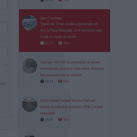
Știri Constanța
Tânără de 19 ani, lovită și proiectată sub
tren în Gara Mangalia. Ar fi traversat calea
ferată cu căștile în urechi
20:37
761
Aproape 883.000 de pensionari au primit
indemnizație socială în iunie 2026. Numărul
beneficiarilor este în creștere
20:15
380
 mai
Șoferi filmați forțând Bariera Petricani
înainte de ridicarea completă. CFR a sesizat
autoritățile
19:57
434