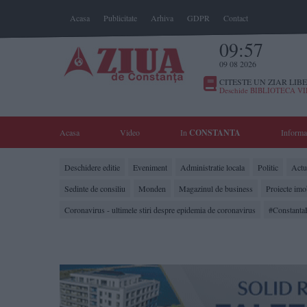
Acasa
Publicitate
Arhiva
GDPR
Contact
09:57
09 08 2026
CITESTE UN ZIAR LIBE
Deschide BIBLIOTECA V
Acasa
Video
In
CONSTANTA
Informa
Deschidere editie
Eveniment
Administratie locala
Politic
Actua
Sedinte de consiliu
Monden
Magazinul de business
Proiecte imo
Coronavirus - ultimele stiri despre epidemia de coronavirus
#Constanta