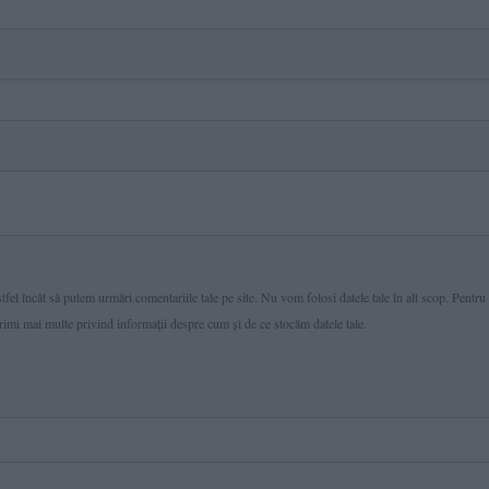
fel încât să putem urmări comentariile tale pe site. Nu vom folosi datele tale în alt scop. Pentru
primi mai multe privind informaţii despre cum și de ce stocăm datele tale.