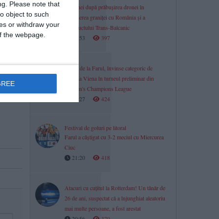
ng.
Please note that
Ucrainei după prăbușirea dronei în
o object to such
apropierea graniței cu România și a
ces or withdraw your
gazoductului Trans-Balcanic
 of the webpage.
21:53
397
Fetele de la Farul, învinse categoric de
Austria Viena în turneul preliminar din
GREE
Women's Champions League
21:27
424
Festival de goluri pe litoral
Farul a câștigat cu 3-2 meciul cu Miercurea
Ciuc
21:20
418
Atacuri cu cuțitul la Rotterdam! Un tânăr de
26 de ani, suspectat că a înjunghiat aleatoriu
mai multe persoane, a fost arestat
20:56
370