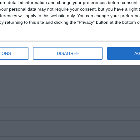
ore detailed information and change your preferences before consenti
our personal data may not require your consent, but you have a right t
ferences will apply to this website only. You can change your preferen
y returning to this site and clicking the "Privacy" button at the bottom
e pe Google News
Urmărește-ne pe Whatsapp
IONS
DISAGREE
A
i-a placut articolul?