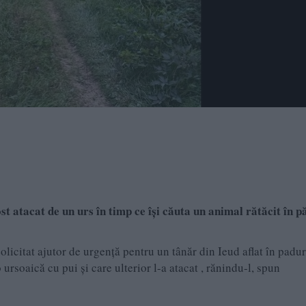
t atacat de un urs în timp ce își căuta un animal rătăcit în 
olicitat ajutor de urgență pentru un tânăr din Ieud aflat în padur
 ursoaică cu pui și care ulterior l-a atacat , rănindu-l, spun