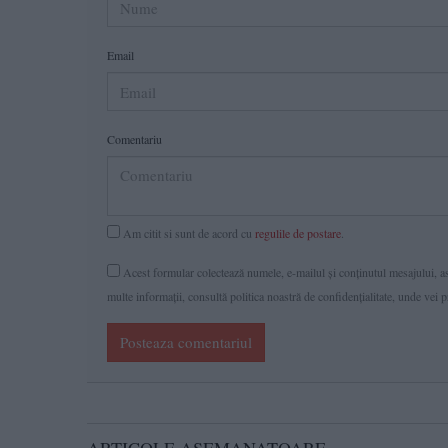
Email
Comentariu
Am citit si sunt de acord cu
regulile de postare
.
Acest formular colectează numele, e-mailul şi conținutul mesajului, ast
multe informaţii, consultă politica noastră de confidenţialitate, unde vei 
Posteaza comentariul