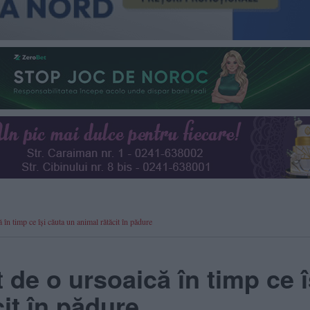
în timp ce își căuta un animal rătăcit în pădure
 de o ursoaică în timp ce î
it în pădure