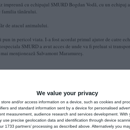
caz impreună cu echipajul SMURD Bogdan Vodă, cu un echipaj a
e familia tânărului.
făr de atacul animalului.
îi pun in pericol viata. I-a fost acordat primul ajutor de catre ec
autospeciala SMURD a avut acces de unde va fi preluat si transpor
.”, mai menționează Salvamont Maramureș.
 a atacat un turist, oprită pe motiv că animalul ar putea fi 
We value your privacy
store and/or access information on a device, such as cookies and pro
ifiers and standard information sent by a device for personalised adver
tent measurement, audience research and services development.
With 
 use precise geolocation data and identification through device scanni
ur 1733 partners’ processing as described above. Alternatively you may 