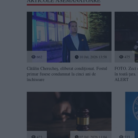
ARTICOLE ASEMANATOARE
662
10 Jul, 2026 13:58
475
Cătălin Cherecheș, eliberat condiționat. Fostul
FOTO. Zeci de
primar fusese condamnat la cinci ani de
în toată țara
închisoare
ALERT
423
02 Jul, 2026 11:04
533