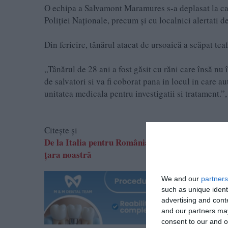
O echipa a Salvamont Maramures s-a deplasat la 
Poliției Naționale, precum și cu localnici alertati d
Din fericire, tânărul atacat de ursoaică a scăpat tea
„Tânărul de 28 ani a fost găsit cu răni care însă nu 
de salvatori si va fi coborat pana in locul in care 
unitatea medicala pentru investigatii si tratament
Citește și
De la Italia pentru RomâniaUciderea unui urs care
țara noastră
We and our
partners
such as unique ident
advertising and con
and our partners may
consent to our and o