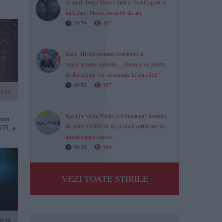
A murit Jorge Messi, tatăl și fostul agent al
lui Lionel Messi. Avea 68 de ani
19:29
402
Radu Miruță reclamă rezistență la
modernizarea Armatei - „Oameni cu putere
de decizie nu vor să renunțe la beneficii”
18:58
387
07:55
Razii în Vama Veche și Constanța! Amenzi
lemn
de peste 19.000 de lei și două certificate de
675, a
înmatriculare retrase
18:35
380
VEZI TOATE STIRILE
0:59