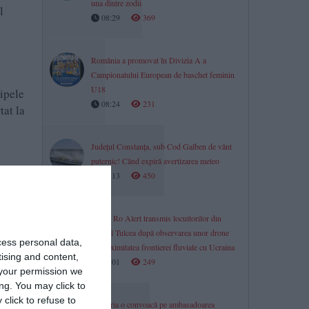
una dintre zodii
l
08:29
369
România a promovat în Divizia A a
Campionatului European de baschet feminin
U18
hipele
08:24
231
tat la
Județul Constanța, sub Cod Galben de vânt
puternic! Când expiră avertizarea meteo
08:13
450
adus în
Mesaj Ro Alert transmis locuitorilor din
județul Tulcea după observarea unor drone
cess personal data,
în proximitatea frontierei fluviale cu Ucraina
tising and content,
08:01
249
your permission we
ng. You may click to
click to refuse to
Bulgaria o convoacă pe ambasadoarea