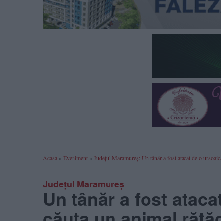
Acasa
»
Eveniment
»
Județul Maramureș: Un tânăr a fost atacat de o ursoaică 
Județul Maramureș
Un tânăr a fost atacat
căuta un animal rătăc