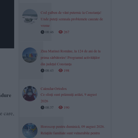
Cod galben de vânt puternic la Constanța!
Unde puteți semnala problemele cauzate de
vreme
08:46
267
Ziua Marinei Române, la 124 de ani de la
prima sărbătorire! Programul activităților
din județul Constanța
08:43
198
Calendar-Ortodox
pădure
Ce sfinți sunt prăznuiți astăzi, 9 august
2026
08:37
190
e care,
Horoscop pentru duminică, 09 august 2026.
Relațiile familiale sunt vulnerabile pentru