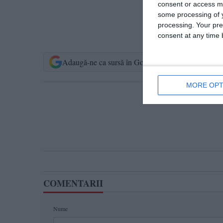
consent or access m
some processing of y
processing. Your pre
consent at any time b
Adaugă-ne ca sursă în Google
Urmărește-n
MORE OPT
T
COMENTARII
Nume