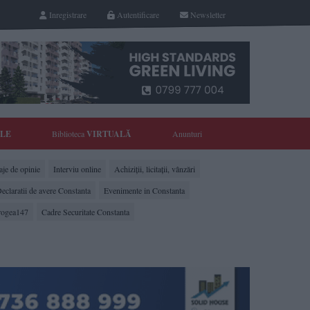
Inregistrare
Autentificare
Newsletter
YLE
Biblioteca
VIRTUALĂ
Anunturi
je de opinie
Interviu online
Achiziții, licitații, vânzări
eclaratii de avere Constanta
Evenimente in Constanta
rogea147
Cadre Securitate Constanta