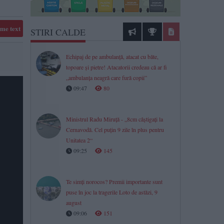
me text
STIRI CALDE
Echipaj de pe ambulanță, atacat cu bâte,
topoare şi pietre! Atacatorii credeau că ar fi
„ambulanţa neagră care fură copii”
09:47
80
Ministrul Radu Miruță - „8cm câștigați la
Cernavodă. Cel puțin 9 zile în plus pentru
Unitatea 2“
09:25
145
Te simți norocos? Premii importante sunt
puse în joc la tragerile Loto de astăzi, 9
august
09:06
151