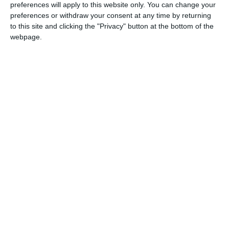
preferences will apply to this website only. You can change your
preferences or withdraw your consent at any time by returning
to this site and clicking the "Privacy" button at the bottom of the
webpage.
Email
Comentariu
Am citit si sunt de acord cu
regulile de postare
.
Acest formular colectează numele, e-mailul şi conținutul mesajului, astfel încât
să putem urmări comentariile tale pe site. Nu vom folosi datele tale în alt scop.
Pentru mai multe informaţii, consultă politica noastră de confidenţialitate, unde vei
primi mai multe privind informaţii despre cum și de ce stocăm datele tale.
Posteaza comentariul