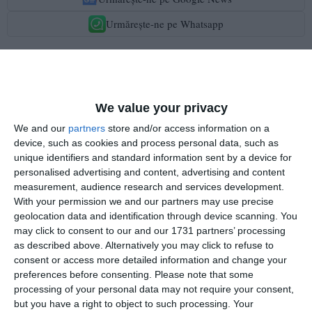
Urmărește-ne pe Whatsapp
Vezi toate STIRILE VIDEO!
We value your privacy
We and our
partners
store and/or access information on a
Ti-a placut articolul?
device, such as cookies and process personal data, such as
unique identifiers and standard information sent by a device for
personalised advertising and content, advertising and content
measurement, audience research and services development.
With your permission we and our partners may use precise
geolocation data and identification through device scanning. You
may click to consent to our and our 1731 partners’ processing
as described above. Alternatively you may click to refuse to
consent or access more detailed information and change your
COMENTARII
preferences before consenting.
Please note that some
processing of your personal data may not require your consent,
but you have a right to object to such processing. Your
Nume