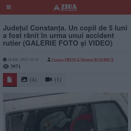
Județul Constanța. Un copil de 5 luni
a fost rănit în urma unui accident
rutier (GALERIE FOTO și VIDEO)
Cezara TRUȘCĂ
Nicușor BUȘURICĂ
28 Feb, 2022 18:34
3971
(4)
(1)