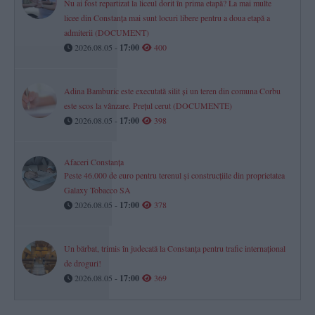
Nu ai fost repartizat la liceul dorit în prima etapă? La mai multe
licee din Constanța mai sunt locuri libere pentru a doua etapă a
admiterii (DOCUMENT)
2026.08.05 -
17:00
400
Adina Bamburic este executată silit și un teren din comuna Corbu
este scos la vânzare. Prețul cerut (DOCUMENTE)
2026.08.05 -
17:00
398
Afaceri Constanța
Peste 46.000 de euro pentru terenul și construcțiile din proprietatea
Galaxy Tobacco SA
2026.08.05 -
17:00
378
Un bărbat, trimis în judecată la Constanța pentru trafic internațional
de droguri!
2026.08.05 -
17:00
369