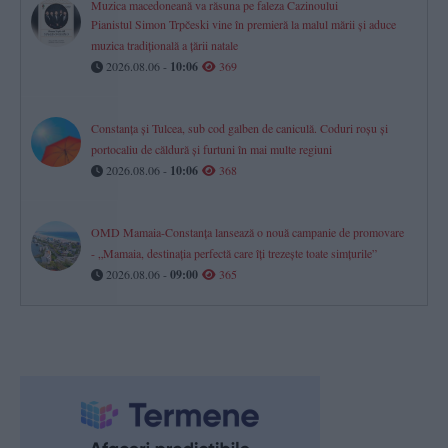
Muzica macedoneană va răsuna pe faleza Cazinoului
Pianistul Simon Trpčeski vine în premieră la malul mării și aduce
muzica tradițională a țării natale
2026.08.06 -
10:06
369
Constanța și Tulcea, sub cod galben de caniculă. Coduri roșu și
portocaliu de căldură și furtuni în mai multe regiuni
2026.08.06 -
10:06
368
OMD Mamaia-Constanța lansează o nouă campanie de promovare
- „Mamaia, destinația perfectă care îți trezește toate simțurile”
2026.08.06 -
09:00
365