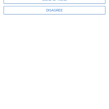
DISAGREE
493
22 Jul, 2026 19:50
FOTO+VIDEO.Explicațiile IGSU
De ce nu au intervenit navele multirol ale ISU Constanța la incendiul de pe
nava cu propan
ULTIMELE ARTICOLE DIN ACEEASI CATEGORIE