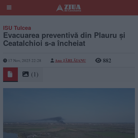
ISU Tulcea
Evacuarea preventivă din Plauru și
Ceatalchioi s-a încheiat
882
Ana JĂRLĂIANU
17 Nov, 2025 22:28
(1)