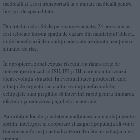
medicală și a fost transportată la o unitate medicală pentru
îngrijiri de specialitate.
Din totalul celor 66 de persoane evacuate, 24 persoane au
fost relocate într-un spațiu de cazare din municipiul Tulcea,
unde beneficiază de condiții adecvate pe durata menținerii
situației de risc.
În apropierea zonei expuse riscului au rămas forțe de
intervenție din cadrul ISU, IPJ și IJJ, care monitorizează
atent evoluția situației. În eventualitatea producerii unei
situații de urgență sau a altor evoluții nefavorabile,
echipajele sunt pregătite să intervină rapid pentru limitarea
efectelor și reducerea pagubelor materiale.
Autoritățile locale și județene mulțumesc comunității pentru
sprijin, înțelegere și cooperare și asigură populația că vor fi
transmise informații actualizate ori de câte ori situația o va
impune.