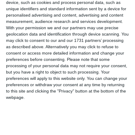
device, such as cookies and process personal data, such as
unique identifiers and standard information sent by a device for
personalised advertising and content, advertising and content
measurement, audience research and services development.
With your permission we and our partners may use precise
geolocation data and identification through device scanning. You
COMENTARII
may click to consent to our and our 1731 partners’ processing
as described above. Alternatively you may click to refuse to
consent or access more detailed information and change your
Nume
preferences before consenting.
Please note that some
processing of your personal data may not require your consent,
but you have a right to object to such processing. Your
preferences will apply to this website only. You can change your
Email
preferences or withdraw your consent at any time by returning
to this site and clicking the "Privacy" button at the bottom of the
webpage.
Comentariu
Am citit si sunt de acord cu
regulile de postare
.