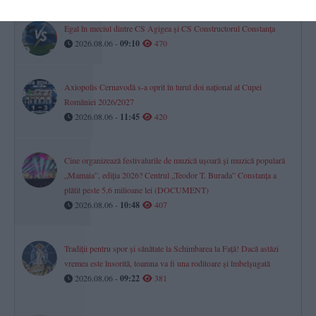
Egal în meciul dintre CS Agigea și CS Constructorul Constanța
2026.08.06 -
09:10
470
Axiopolis Cernavodă s-a oprit în turul doi național al Cupei
României 2026/2027
2026.08.06 -
11:45
420
Cine organizează festivalurile de muzică ușoară și muzică populară
„Mamaia”, ediția 2026? Centrul „Teodor T. Burada” Constanța a
plătit peste 5,6 milioane lei (DOCUMENT)
2026.08.06 -
10:48
407
Tradiții pentru spor și sănătate la Schimbarea la Față! Dacă astăzi
vremea este însorită, toamna va fi una roditoare și îmbelșugată
2026.08.06 -
09:22
381