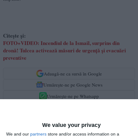
Citește și:
FOTO+VIDEO: Incendiul de la Ismail, surprins din
dronă! Tulcea activează măsuri de urgență și evacuări
preventive
Adaugă-ne ca sursă în Google
Urmărește-ne pe Google News
Urmărește-ne pe Whatsapp
Ti-a placut articolul?
We value your privacy
We and our
partners
store and/or access information on a