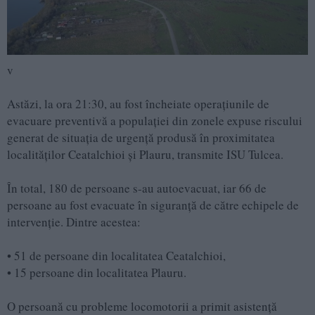
v
Astăzi, la ora 21:30, au fost încheiate operațiunile de
evacuare preventivă a populației din zonele expuse riscului
generat de situația de urgență produsă în proximitatea
localităților Ceatalchioi și Plauru, transmite ISU Tulcea.
În total, 180 de persoane s-au autoevacuat, iar 66 de
persoane au fost evacuate în siguranță de către echipele de
intervenție. Dintre acestea:
•
51 de persoane din localitatea Ceatalchioi,
•
15 persoane din localitatea Plauru.
O persoană cu probleme locomotorii a primit asistență