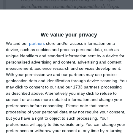
dezvoltarea unei comunități a pasionaților de Vespa,
precum și consolidarea relațiilor sociale dintre
participanți. Parada organizată în cadrul
evenimentului are drept obiectiv conștientizarea și
responsabilizarea tuturor participanților la trafic,
We value your privacy
precum și promovarea respectului reciproc în timpul
We and our
partners
store and/or access information on a
deplasării. Un alt obiectiv important îl reprezintă
device, such as cookies and process personal data, such as
promovarea municipiului Constanța, a obiectivelor
unique identifiers and standard information sent by a device for
turistice și culturale locale, precum și a producătorilor
personalised advertising and content, advertising and content
measurement, audience research and services development.
și brandurilor locale”
, a declarat
Andreea Badea
,
With your permission we and our partners may use precise
coordonatorul evenimentului.
geolocation data and identification through device scanning. You
may click to consent to our and our 1733 partners’ processing
as described above. Alternatively you may click to refuse to
Alegerea tematicii grecești nu este una întâmplătoare, orașul de la
consent or access more detailed information and change your
malul mării având o istorie profund legată de cultura elenă.
preferences before consenting.
Please note that some
processing of your personal data may not require your consent,
but you have a right to object to such processing. Your
„În acest an, tematica evenimentului este intitulată
preferences will apply to this website only. You can change your
„Greek Party”, fiind concepută pentru a evidenția
preferences or withdraw your consent at any time by returning