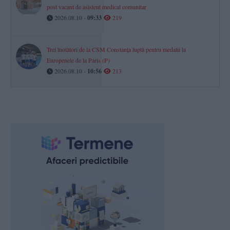
post vacant de asistent medical comunitar
2026.08.10 -
09:33
219
Trei înotători de la CSM Constanța luptă pentru medalii la
Europenele de la Paris (P)
2026.08.10 -
10:56
213