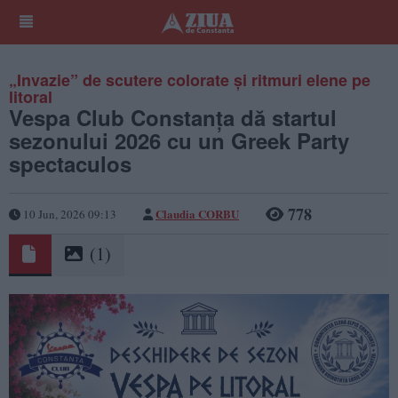
„Invazie” de scutere colorate și ritmuri elene pe
litoral
Vespa Club Constanța dă startul
sezonului 2026 cu un Greek Party
spectaculos
778
Claudia CORBU
10 Jun, 2026 09:13
(1)