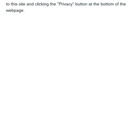
influențele și tradițiile grecești care definesc identitatea
to this site and clicking the "Privacy" button at the bottom of the
multiculturală a orașului Constanța. Prin activitățile
webpage.
propuse, participanții vor descoperi obiective turistice,
povești și elemente de cultura elenă, având în vedere
faptul că municipiul Constanța găzduiește una dintre
cele mai importante comunități grecești din
România”
, a completat
Traian Anton Antoniadis
,
președintele Comunității Elene „Elpis” din Constanța.
Programul zilei este conceput ca un mix perfect între
relaxare, aventură urbană și cultură. Participanții vor lua
parte la un concurs interactiv pe echipe, sub forma unui
traseu cu ghicitori și indicii realizat cu sprijinul
istoric Cristian Cealera
cunoscutului
. Scuteriștii vor
descoperi astfel clădiri emblematice și povești cu influență
grecească ascunse în inima Constanței.
Strada
După-amiaza se va muta în zona pietonală de pe