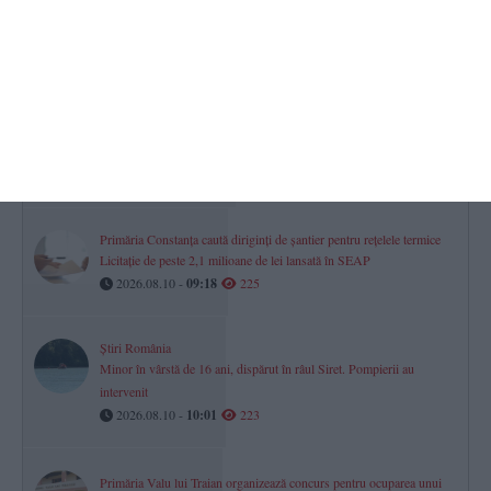
gigant va fi construită în Texas
2026.08.10 -
08:53
234
CSM Constanța atletism
Coculeana Oltean, campioană națională 2026 la aruncarea greutății,
categoria de vârstă +65 ani (GALERIE FOTO) (P)
2026.08.10 -
10:35
234
Primăria Constanța caută diriginți de șantier pentru rețelele termice
Licitație de peste 2,1 milioane de lei lansată în SEAP
2026.08.10 -
09:18
225
Știri România
Minor în vârstă de 16 ani, dispărut în râul Siret. Pompierii au
intervenit
2026.08.10 -
10:01
223
Primăria Valu lui Traian organizează concurs pentru ocuparea unui