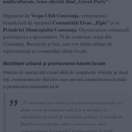
multiculturale, tema oficială fiind „Greek Party”.
Vespa Club Constanța
Organizat de
, evenimentul
Comunității Elene „Elpis”
beneficiază de sprijinul
și al
Primăriei Municipiului Constanța
. Organizatorii estimează
participarea a aproximativ 70 de scuteriști veniți din
Constanța, București și Iași, care vor defila alături de
reprezentanți ai comunității elene locale.
Mobilitate urbană și promovarea istoriei locale
Dincolo de spectacolul vizual oferit de simpaticele vehicule pe două
roți, evenimentul are obiective clare privind conștientizarea în trafic
și promovarea turismului local.
„Evenimentul are drept scop promovarea mersului pe
două roți și încurajarea utilizării scuterului ca
alternativă eficientă de mobilitate urbană, o metodă de
fluidizare a traficului rutier, promovarea unui
comportament responsabil și non-agresiv în trafic,