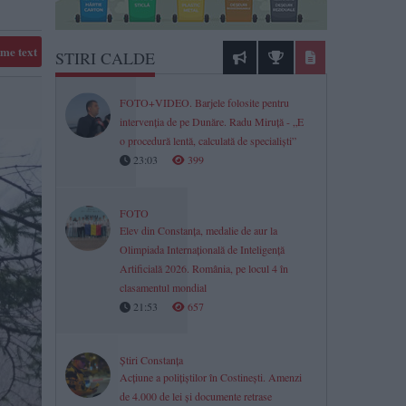
me text
STIRI CALDE
FOTO+VIDEO. Barjele folosite pentru
intervenția de pe Dunăre. Radu Miruță - „E
o procedură lentă, calculată de specialiști”
23:03
399
FOTO
Elev din Constanța, medalie de aur la
Olimpiada Internațională de Inteligență
Artificială 2026. România, pe locul 4 în
clasamentul mondial
21:53
657
Știri Constanța
Acțiune a polițiștilor în Costinești. Amenzi
de 4.000 de lei și documente retrase