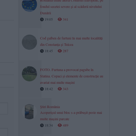
România emite alertă Comisiei Europene, pe
fondul secetei severe și al scăderii nivelului
Dunării
19:05
341
Cod galben de furtuni în mai multe localități
din Constanța și Tulcea
18:45
287
FOTO. Furtuna a provocat pagube în
Slatina. Copaci și elemente de construcție au
avariat mai multe mașini
18:42
343
Știri România
Acoperișul unui bloc s-a prăbușit peste mai
multe mașini parcate
18:34
489