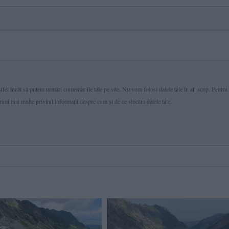
fel încât să putem urmări comentariile tale pe site. Nu vom folosi datele tale în alt scop. Pentru
primi mai multe privind informaţii despre cum și de ce stocăm datele tale.