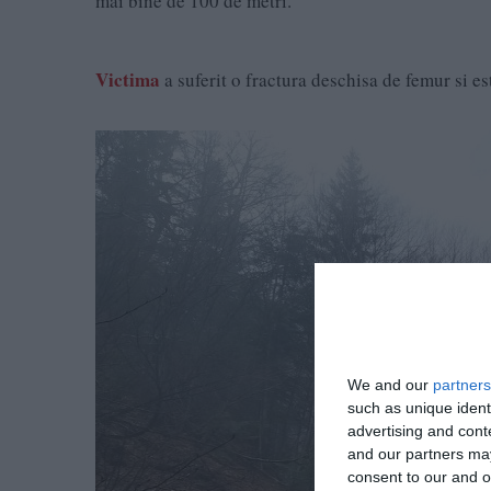
mai bine de 100 de metri.
Victima
a suferit o fractura deschisa de femur si e
We and our
partners
such as unique ident
advertising and con
and our partners may
consent to our and o