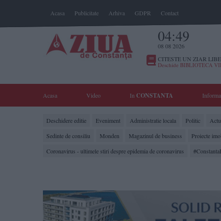
Acasa
Publicitate
Arhiva
GDPR
Contact
04:49
08 08 2026
CITESTE UN ZIAR LIBE
Deschide BIBLIOTECA V
Acasa
Video
In
CONSTANTA
Informa
Deschidere editie
Eveniment
Administratie locala
Politic
Actua
Sedinte de consiliu
Monden
Magazinul de business
Proiecte imo
Coronavirus - ultimele stiri despre epidemia de coronavirus
#Constanta