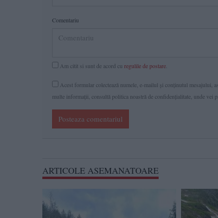
Comentariu
Am citit si sunt de acord cu
regulile de postare
.
Acest formular colectează numele, e-mailul şi conținutul mesajului, ast
multe informaţii, consultă politica noastră de confidenţialitate, unde vei 
Posteaza comentariul
ARTICOLE ASEMANATOARE