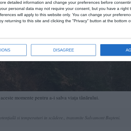
ore detailed information and change your preferences before consenti
our personal data may not require your consent, but you have a right t
ferences will apply to this website only. You can change your preferen
y returning to this site and clicking the "Privacy" button at the bottom
IONS
DISAGREE
A
 aceste momente pentru a-i salva viața tânărului.
potențială si temperaturi in scădere., transmite Salvamont Bușteni.