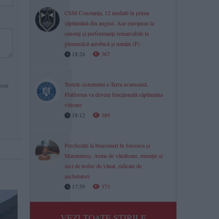
CSM Constanța, 12 medalii în prima
săptămână din august. Aur european la
canotaj și performanțe remarcabile la
gimnastică aerobică și natație (P)
18:24
367
Testele sistemului e-Terra avansează.
 mai
Platforma va deveni funcțională săptămâna
viitoare
18:12
389
Percheziții la braconieri în Suceava și
Maramureș. Arme de vânătoare, muniție și
zeci de trofee de vânat, ridicate de
anchetatori
17:59
373
VEZI TOATE STIRILE