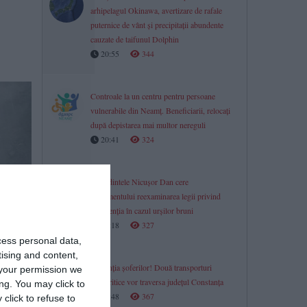
arhipelagul Okinawa, avertizare de rafale
puternice de vânt și precipitații abundente
cauzate de taifunul Dolphin
20:55
344
Controale la un centru pentru persoane
vulnerabile din Neamț. Beneficiarii, relocați
după depistarea mai multor nereguli
20:41
324
Președintele Nicușor Dan cere
Parlamentului reexaminarea legii privind
intervenția în cazul urșilor bruni
20:18
327
cess personal data,
tising and content,
În atenția șoferilor! Două transporturi
your permission we
agabaritice vor traversa județul Constanța
ng. You may click to
19:48
367
click to refuse to