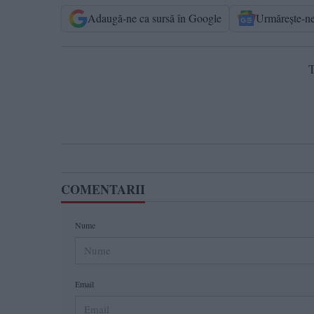
Adaugă-ne ca sursă în Google
Urmărește-n
T
COMENTARII
Nume
Email