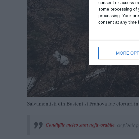
consent or access m
some processing of y
processing. Your pre
consent at any time b
MORE OPT
Salvamontisti din Busteni si Prahova fac eforturi in
Condițiile meteo sunt nefavorabile
, cu ploaie 