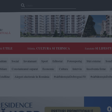
R!
IRTUALĂ
tii
UTILE
Stiinta,
CULTURA SI TEHNICA
Sanatate
SI LIFEST
litate
Social
Invatamant
Sport
Editorial
Fotoreportaj
Stiri externe
Sonda
biliare
Constanteanul suparat
Economic
Cultura
Interviu
Insolventa firme
D
EsteBine
Alegeri electorale în România
#sărbătoreşteDobrogea150
#sărbătoreşteDob