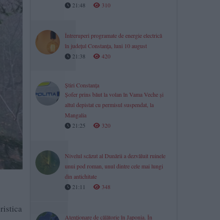
21:48
310
Întreruperi programate de energie electrică
în județul Constanța, luni 10 august
21:38
420
Știri Constanța
Șofer prins băut la volan în Vama Veche și
altul depistat cu permisul suspendat, la
Mangalia
21:25
320
Nivelul scăzut al Dunării a dezvăluit ruinele
unui pod roman, unul dintre cele mai lungi
din antichitate
21:11
348
ristica
Atenționare de călătorie în Japonia. În