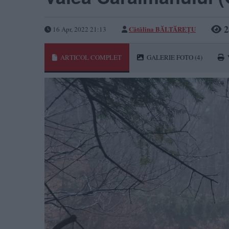
2
Cătălina BĂLTĂREȚU
16 Apr, 2022 21:13
ARTICOL COMPLET
GALERIE FOTO
(4)