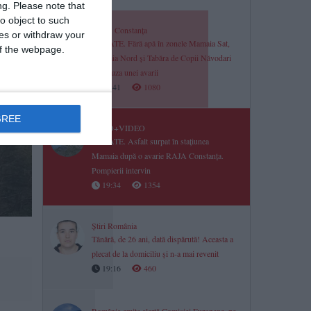
ng.
Please note that
o object to such
RAJA Constanța
ces or withdraw your
UPDATE. Fără apă în zonele Mamaia Sat,
 of the webpage.
Mamaia Nord și Tabăra de Copii Năvodari
din cauza unei avarii
19:41
1080
GREE
FOTO+VIDEO
UPDATE. Asfalt surpat în stațiunea
Mamaia după o avarie RAJA Constanța.
Pompierii intervin
19:34
1354
Știri România
Tânără, de 26 ani, dată dispărută! Aceasta a
plecat de la domiciliu și n-a mai revenit
19:16
460