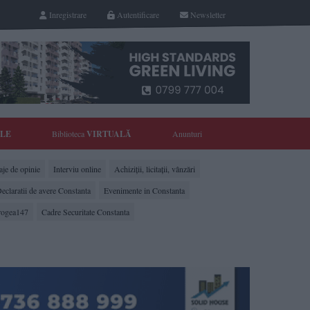
Inregistrare
Autentificare
Newsletter
YLE
Biblioteca
VIRTUALĂ
Anunturi
je de opinie
Interviu online
Achiziții, licitații, vânzări
eclaratii de avere Constanta
Evenimente in Constanta
rogea147
Cadre Securitate Constanta