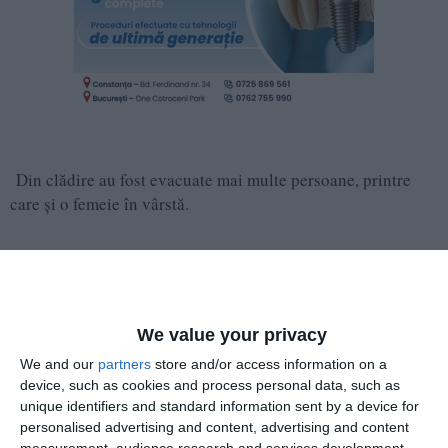
Din clădire au fost evacuate mai multe persoane, printre
care și o femeie în vârstă.
De asemenea, a fost salvat și un cățel.
We value your privacy
UPDATE:
În urma incendiului a fost afectată o garsonieră
We and our
partners
store and/or access information on a
pe aproximativ 10mp, au fost evacuate 4 persoane. A fost
device, such as cookies and process personal data, such as
salvat un cățel, iar 22 de persoane s-au autoevacuat pânî la
unique identifiers and standard information sent by a device for
sosirea echipajelor, potrivit ISU Dobrogea
personalised advertising and content, advertising and content
measurement, audience research and services development.