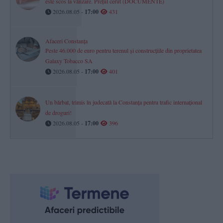
este scos la vânzare. Prețul cerut (DOCUMENTE)
2026.08.05 -
17:00
431
Afaceri Constanța
Peste 46.000 de euro pentru terenul și construcțiile din proprietatea
Galaxy Tobacco SA
2026.08.05 -
17:00
401
Un bărbat, trimis în judecată la Constanța pentru trafic internațional
de droguri!
2026.08.05 -
17:00
396