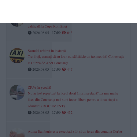
Gimnastică ritmică. CSS1 Constanța
Cristina Halep, nepoată a Simonei Halep, medaliată la Naționale și
calificată la Cupa României
2026.08.05 -
17:00
643
Scandal arbitrat în instanță
Trei frați, acuzați că au lovit cu sălbăticie un taximetrist! Contestație
la Curtea de Apel Constanța
2026.08.05 -
17:00
447
ZIUA în școală!
Nu ai fost repartizat la liceul dorit în prima etapă? La mai multe
licee din Constanța mai sunt locuri libere pentru a doua etapă a
admiterii (DOCUMENT)
2026.08.05 -
17:00
432
Adina Bamburic este executată silit și un teren din comuna Corbu