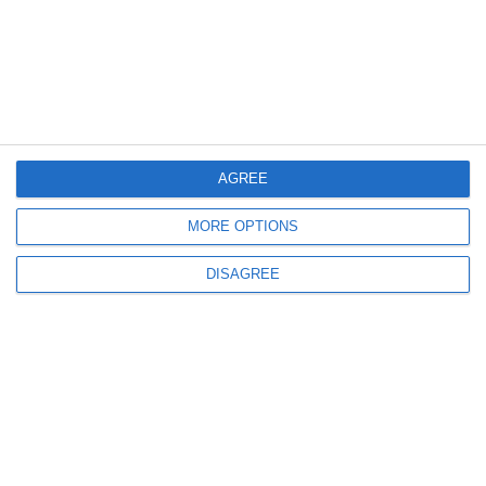
Știri România
Explozie urmată de incendiu într-un salon de înfrumusețare! Pompierii au
stabilit cauza incidentului
AGREE
MORE OPTIONS
1211
03 Aug, 2026 12:21
DISAGREE
VIDEO. Momentul în care izbucnește incendiul de pe plaja din Faleză
Nord, surprins de camerele de supraveghere