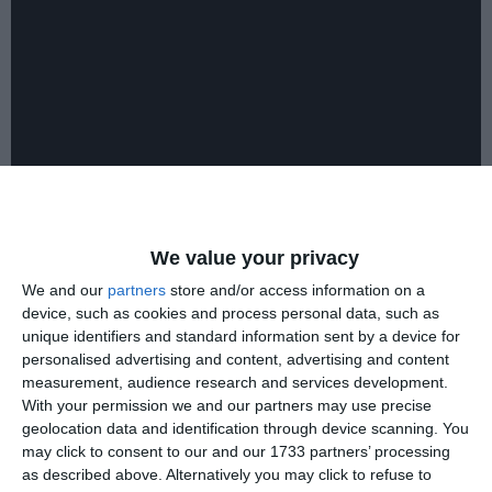
We value your privacy
We and our
partners
store and/or access information on a
Adaugă-ne ca sursă în Google
device, such as cookies and process personal data, such as
Urmărește-ne pe Google News
unique identifiers and standard information sent by a device for
personalised advertising and content, advertising and content
Urmărește-ne pe Whatsapp
measurement, audience research and services development.
With your permission we and our partners may use precise
geolocation data and identification through device scanning. You
may click to consent to our and our 1733 partners’ processing
as described above. Alternatively you may click to refuse to
Vezi toate STIRILE VIDEO!