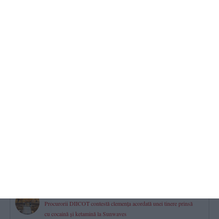
Turneul Memorial „Doru Ghimeș“ 2026 s-a disputat la Mamaia.
„Vei rămâne mereu parte din echipa noastră!“ (GALERIE FOTO)
2026.08.06 -
17:00
851
Farul Constanța întâlnește ultima clasată
Gheorghe Popescu - „Vom avea meci greu. Csikszereda va veni
să-și vândă foarte scump pielea“
2026.08.06 -
17:00
731
Mall-urile din Constanța
Istoria, proprietarii și evoluția financiară a City Park, VIVO! și
Tomis Mall. Cum s-a mutat viața comercială a orașului
2026.08.06 -
17:00
589
Constanța
Procurorii DIICOT contestă clemența acordată unei tinere prinsă
cu cocaină și ketamină la Sunwaves