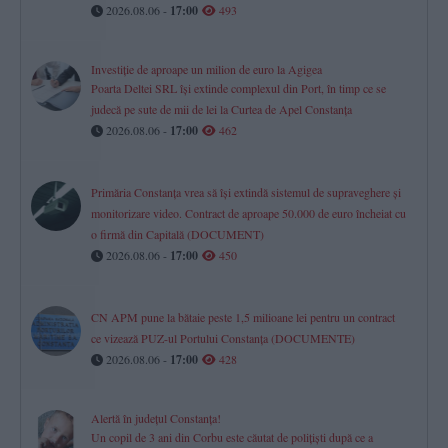
2026.08.06 -
17:00
493
Investiție de aproape un milion de euro la Agigea
Poarta Deltei SRL își extinde complexul din Port, în timp ce se
judecă pe sute de mii de lei la Curtea de Apel Constanța
2026.08.06 -
17:00
462
Primăria Constanța vrea să își extindă sistemul de supraveghere și
monitorizare video. Contract de aproape 50.000 de euro încheiat cu
o firmă din Capitală (DOCUMENT)
2026.08.06 -
17:00
450
CN APM pune la bătaie peste 1,5 milioane lei pentru un contract
ce vizează PUZ-ul Portului Constanța (DOCUMENTE)
2026.08.06 -
17:00
428
Alertă în județul Constanța!
Un copil de 3 ani din Corbu este căutat de polițiști după ce a