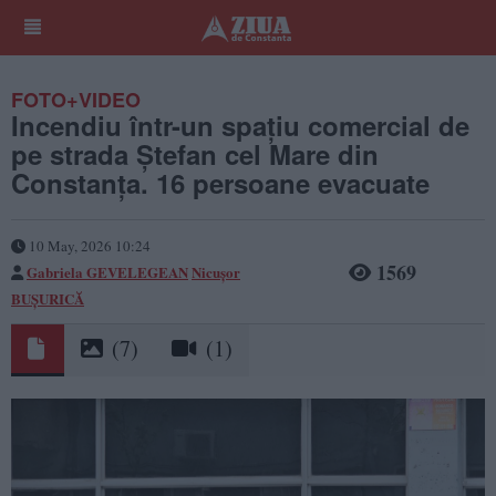
FOTO+VIDEO
Incendiu într-un spațiu comercial de
pe strada Ștefan cel Mare din
Constanța. 16 persoane evacuate
10 May, 2026 10:24
1569
Gabriela GEVELEGEAN
Nicușor
BUȘURICĂ
(7)
(1)