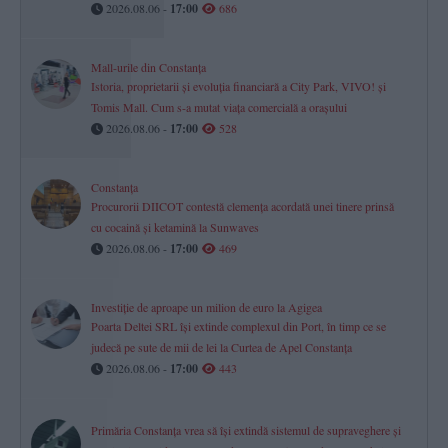
2026.08.06 -
17:00
686
Mall-urile din Constanța
Istoria, proprietarii și evoluția financiară a City Park, VIVO! și
Tomis Mall. Cum s-a mutat viața comercială a orașului
2026.08.06 -
17:00
528
Constanța
Procurorii DIICOT contestă clemența acordată unei tinere prinsă
cu cocaină și ketamină la Sunwaves
2026.08.06 -
17:00
469
Investiție de aproape un milion de euro la Agigea
Poarta Deltei SRL își extinde complexul din Port, în timp ce se
judecă pe sute de mii de lei la Curtea de Apel Constanța
2026.08.06 -
17:00
443
Primăria Constanța vrea să își extindă sistemul de supraveghere și