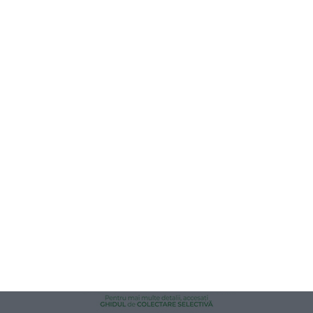
603
06 Aug, 2026 16:11
UPDATE. Un autocamion încărcat cu cereale s-a răsturnat pe DN 2A
Constanța – Hârșova, în zona localității Horia. Traficul este blocat
524
06 Aug, 2026 15:39
Știri Constanța azi
TIR răsturnat la ieșirea din Hârșova. Pompierii și echipajul SMURD
intervin la fața locului