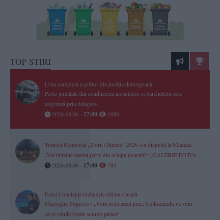
TOP STIRI
Lista completă a șefilor din justiția dobrogeană
Peste jumătate din conducerea instanțelor și parchetelor este
asigurată prin delegare
2026.08.06 -
17:00
1950
Turneul Memorial „Doru Ghimeș“ 2026 s-a disputat la Mamaia.
„Vei rămâne mereu parte din echipa noastră!“ (GALERIE FOTO)
2026.08.06 -
17:00
785
Farul Constanța întâlnește ultima clasată
Gheorghe Popescu - „Vom avea meci greu. Csikszereda va veni
să-și vândă foarte scump pielea“