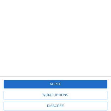
1371
15 Jun, 2026 23:00
Oficial de la IPJ Constanța
FOTO+VIDEO. Negocieri la înălțime pe podul de la Murfatlar pentru
salvarea unui bărbat de 34 de ani
AGREE
MORE OPTIONS
2458
11 Jun, 2025 13:48
FOTO+VIDEO
DISAGREE
Cine este tânărul decedat la Murfatlar în timp ce realiza o filmare pentru o