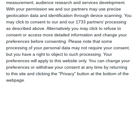
measurement, audience research and services development.
UPDATE 3
With your permission we and our partners may use precise
geolocation data and identification through device scanning. You
22:30
Ca măsură de siguranță extremă, salvatorii au montat
may click to consent to our and our 1733 partners’ processing
pernă pneumatică
deja o
uriașă de salvare la baza structurii
as described above. Alternatively you may click to refuse to
consent or access more detailed information and change your
de pod, încercând să acopere orice scenariu de risc pe
preferences before consenting.
Please note that some
parcursul negocierilor cu bărbatul care amenință că se
processing of your personal data may not require your consent,
aruncă.
but you have a right to object to such processing. Your
preferences will apply to this website only. You can change your
preferences or withdraw your consent at any time by returning
to this site and clicking the "Privacy" button at the bottom of the
webpage.