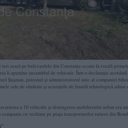
 ieri seară pe bulevardele din Constanța scoate la iveală primel
eia îi aparține ansamblul de vehicule. Într-o declarație acordată
iel Șușman, patronul și administratorul unic al companiei biho
emele sale de sănătate și acuzațiile de fraudă tehnologică aduse
avarierea a 10 vehicule și distrugerea mobilierului urban era an
 o companie cu vechime pe piața transporturilor rutiere din Româ
s”