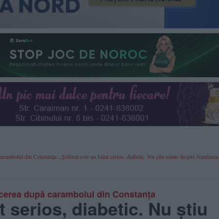
arambolul din Constanța: „Șoferul este un băiat serios, diabetic. Nu știu nimic despre fraudarea
tăcerea după carambolul din Constanța
 serios, diabetic. Nu știu