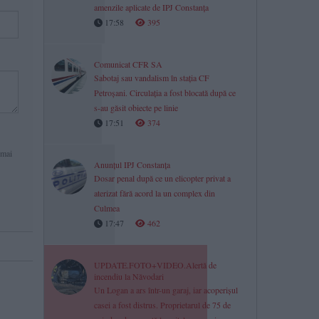
amenzile aplicate de IPJ Constanța
17:58
395
Comunicat CFR SA
Sabotaj sau vandalism în stația CF
Petroșani. Circulația a fost blocată după ce
s-au găsit obiecte pe linie
17:51
374
 mai
Anunțul IPJ Constanța
Dosar penal după ce un elicopter privat a
aterizat fără acord la un complex din
Culmea
17:47
462
UPDATE.FOTO+VIDEO.Alertă de
incendiu la Năvodari
Un Logan a ars într-un garaj, iar acoperișul
casei a fost distrus. Proprietarul de 75 de