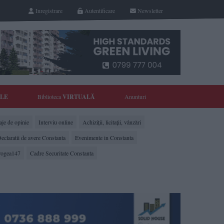
Inregistrare
Autentificare
Newsletter
YLE
Biblioteca
VIRTUALĂ
Anunturi
je de opinie
Interviu online
Achiziții, licitații, vânzări
eclaratii de avere Constanta
Evenimente in Constanta
rogea147
Cadre Securitate Constanta