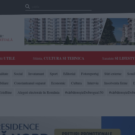
R!
IRTUALĂ
tii
UTILE
Stiinta,
CULTURA SI TEHNICA
Sanatate
SI LIFEST
litate
Social
Invatamant
Sport
Editorial
Fotoreportaj
Stiri externe
Sonda
biliare
Constanteanul suparat
Economic
Cultura
Interviu
Insolventa firme
D
EsteBine
Alegeri electorale în România
#sărbătoreşteDobrogea150
#sărbătoreşteDob