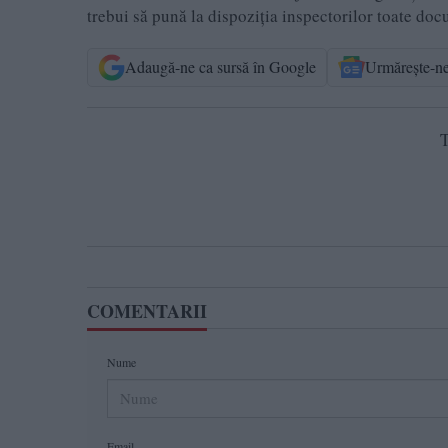
trebui să pună la dispoziția inspectorilor toate doc
Adaugă-ne ca sursă în Google
Urmărește-n
T
COMENTARII
Nume
Email