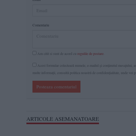
Comentariu
Am citit si sunt de acord cu
regulile de postare
.
Acest formular colectează numele, e-mailul şi conținutul mesajului, ast
multe informaţii, consultă politica noastră de confidenţialitate, unde vei 
Posteaza comentariul
ARTICOLE ASEMANATOARE