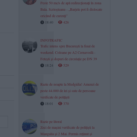
Peste 50 mc/s de apă redirecționați în zona
Bala. Scrioșteanu - „Barjele pot fi dislocate
oricând de curenți”
18:40
426
INFOTRAFIC
Trafic intens spre București la final de
weekend. Coloane pe A2 Cernavodă -
Fetești și dopuri de circulație pe DN 39
18:24
529
Razie de noapte la Medgidia! Amenzi de
peste 44.000 de lei și sute de persoane
verificate de polițiști
18:01
370
Razie pe litoral
Zeci de mașini verificate de polițiști la
Mangalia și 2 Mai. Permis reținut și