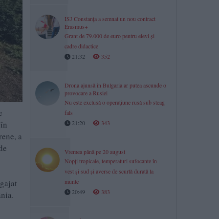
ISJ Constanța a semnat un nou contract
Erasmus+
Grant de 79.000 de euro pentru elevi și
cadre didactice
21:32
352
Drona ajunsă în Bulgaria ar putea ascunde o
provocare a Rusiei
Nu este exclusă o operațiune rusă sub steag
e
fals
 în
21:20
343
rene, a
 de
Vremea până pe 20 august
Nopți tropicale, temperaturi sufocante în
vest și sud și averse de scurtă durată la
gajat
munte
20:49
383
nia.