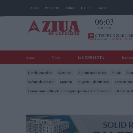
Acasa
Publicitate
Arhiva
GDPR
Contact
06:03
10 08 2026
CITESTE UN ZIAR LIBE
Deschide BIBLIOTECA V
Acasa
Video
In
CONSTANTA
Informa
Deschidere editie
Eveniment
Administratie locala
Politic
Actua
Sedinte de consiliu
Monden
Magazinul de business
Proiecte imo
Coronavirus - ultimele stiri despre epidemia de coronavirus
#Constanta