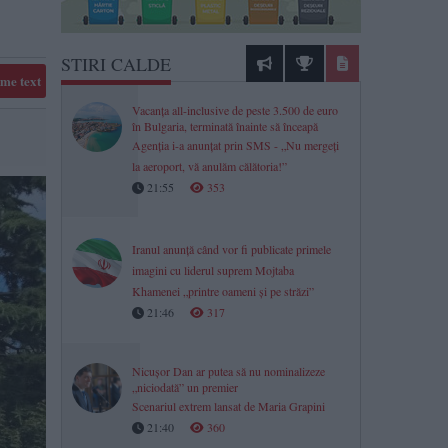
STIRI CALDE
me text
Vacanța all-inclusive de peste 3.500 de euro
în Bulgaria, terminată înainte să înceapă
Agenția i-a anunțat prin SMS - „Nu mergeți
la aeroport, vă anulăm călătoria!”
21:55
353
Iranul anunță când vor fi publicate primele
imagini cu liderul suprem Mojtaba
Khamenei „printre oameni şi pe străzi”
21:46
317
Nicușor Dan ar putea să nu nominalizeze
„niciodată” un premier
Scenariul extrem lansat de Maria Grapini
21:40
360