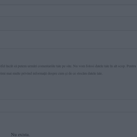
fel încât să putem urmări comentariile tale pe site. Nu vom folosi datele tale în alt scop. Pentru
primi mai multe privind informaţii despre cum și de ce stocăm datele tale.
Nu exista.