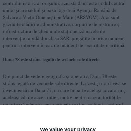
centrului istoric al orașului, această dană este nodul central
unde își are sediul și baza logistică Agenția Română de
Salvare a Vieții Omenești pe Mare (ARSVOM). Aici sunt
găzduite clădirile administrative, corpurile de instruire și
infrastructura de cheu unde staționează navele de
intervenție rapidă din clasa SAR, pregătite în orice moment
pentru a interveni în caz de incident de securitate maritimă.
Dana 78 este strâns legată de vecinele sale directe
Din punct de vedere geografic și operativ, Dana 78 este
strâns legată de vecinele sale directe. La vest și nord-vest se
învecinează cu Dana 77, cu care împarte același acvatoriu și
aceleași căi de acces rutier, motiv pentru care autoritățile
raportează adesea acest perimetru extins ca fiind „sectorul
Danelor 77-78”. Spre sud, linia cheiului continuă direct cu
Dana 79, în timp ce spre est zona se deschide către bazinul
portuar, locul unde a și fost reperată inițial drona maritimă.
We value your privacy