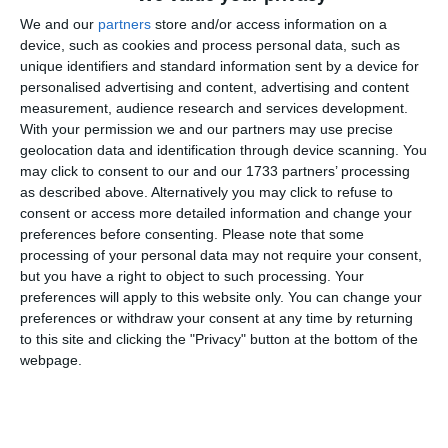
We and our
partners
store and/or access information on a
Miza strategică a acestei locații
device, such as cookies and process personal data, such as
unique identifiers and standard information sent by a device for
Miza strategică a acestei locații explică alerta extremă
personalised advertising and content, advertising and content
declanșată de autorități în momentul exploziei. Perimetrul
measurement, audience research and services development.
Danelor 77-78-79 se află în imediata proximitate a
With your permission we and our partners may use precise
conductelor și facilităților de tranzit ale companiei de stat
geolocation data and identification through device scanning. You
Oil Terminal. O eventuală propagare a incendiului sau
may click to consent to our and our 1733 partners’ processing
as described above. Alternatively you may click to refuse to
proiecția unor schije ar fi putut lovi această infrastructură
consent or access more detailed information and change your
critică, risc care din fericire a fost evitat.
preferences before consenting.
Please note that some
processing of your personal data may not require your consent,
În plus, această zonă reprezintă coloana vertebrală a
but you have a right to object to such processing. Your
logisticii din nordul portului. Decizia forțelor de ordine de a
preferences will apply to this website only. You can change your
bloca total accesul de la Poarta 1 până la Dana 0 a tăiat
preferences or withdraw your consent at any time by returning
principala arteră rutieră către Digul de Nord, izolând
to this site and clicking the "Privacy" button at the bottom of the
webpage.
temporar personalul ARSVOM și paralizând fluxurile
economice din întregul sector portuar civil.