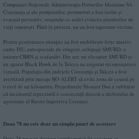
Companiei Naționale Administrația Porturilor Maritime SA
Constanța și ale pompierilor, perimetrul a fost izolat și
evacuat preventiv, reușindu-se astfel evitarea pierderilor de
vieți omenești. Până în prezent, nu au fost raportate victime.
Pentru gestionarea situației au fost mobilizate forțe masive,
cadre ISU, autospeciale de stingere, echipaje SMURD, o
unitate CBRN și scafandri. Din aer, un elicopter SMURD și
un aparat Black Hawk de la Tulcea au asigurat recunoașterea
vizuală. Populația din județele Constanța și Tulcea a fost
avertizată prin mesaje RO-ALERT să evite zona de coastă pe
o rază de un kilometru. Președintele Nicușor Dan a subliniat
că incidentul reprezintă o consecință directă a războiului de
agresiune al Rusiei împotriva Ucrainei.
Dana 78 nu este doar un simplu punct de acostare
Dana 78 nu este doar un simplu punct de acostare, ci