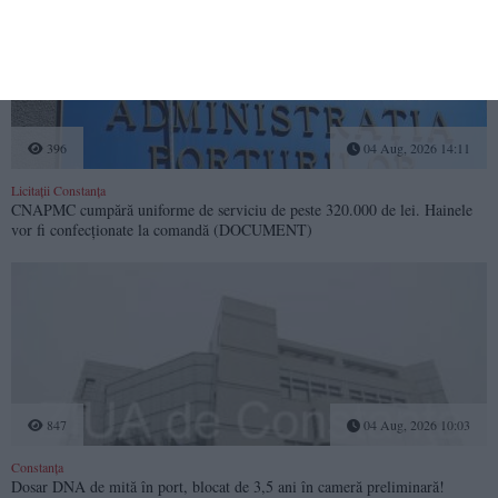
396
04 Aug, 2026 14:11
Licitații Constanța
CNAPMC cumpără uniforme de serviciu de peste 320.000 de lei. Hainele
vor fi confecționate la comandă (DOCUMENT)
847
04 Aug, 2026 10:03
Constanța
Dosar DNA de mită în port, blocat de 3,5 ani în cameră preliminară!