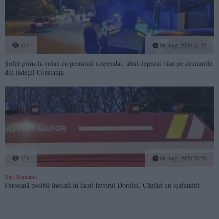
411
06 Aug, 2026 21:15
Șofer prins la volan cu permisul suspendat, altul depistat băut pe drumurile
din județul Constanța
378
06 Aug, 2026 20:50
Știri România
Persoană posibil înecată în lacul Izvorul Dorului. Căutări cu scafandrii