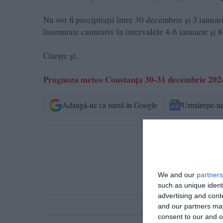
Nu vor fi precipitații între 30 decembrie și 3 ianuar
însemnate cantitativ în intervalele 4-6 ianuarie și 
Citește și.
Prognoza meteo Constanța 30-31 decembrie 2024Cu
Adaugă-ne ca sursă în Google
Urmărește-n
T
We and our
partners
such as unique ident
advertising and con
and our partners may
consent to our and o