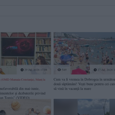
29 Jul, 2026 17:08
549
27 Jul, 2026 
Cum va fi vremea în Dobrogea în următoa
 (OMD Mamaia-Constanța), bilanț la
două săptămâni! Vești bune pentru cei car
nefavorabilă din mai-iunie,
să vină în vacanță la mare
imentelor și dezbaterile privind
ban Tomis” (VIDEO)