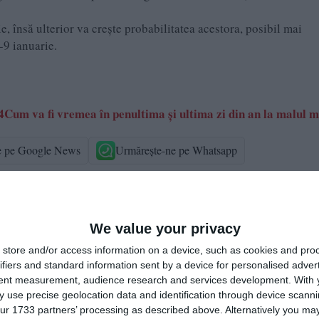
ie, însă ulterior va crește probabilitatea acestora, posibil mai
8-9 ianuarie.
m va fi vremea în penultima și ultima zi din an la malul m
e pe Google News
Urmărește-ne pe Whatsapp
i-a placut articolul?
We value your privacy
store and/or access information on a device, such as cookies and pro
ifiers and standard information sent by a device for personalised adver
tent measurement, audience research and services development.
With 
 use precise geolocation data and identification through device scanni
ur 1733 partners’ processing as described above. Alternatively you may 