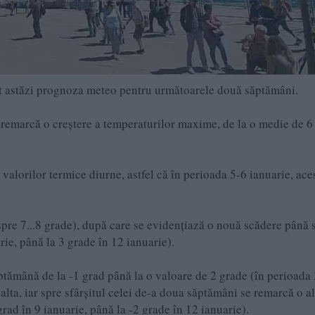
at astăzi prognoza meteo pentru următoarele două săptămâni.
 remarcă o creștere a temperaturilor maxime, de la o medie de 6
valorilor termice diurne, astfel că în perioada 5-6 ianuarie, ace
pre 7...8 grade), după care se evidențiază o nouă scădere până 
arie, până la 3 grade în 12 ianuarie).
tămână de la -1 grad până la o valoare de 2 grade (în perioada
a alta, iar spre sfârșitul celei de-a doua săptămâni se remarcă o al
rad în 9 ianuarie, până la -2 grade în 12 ianuarie).