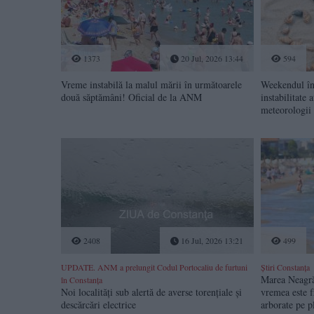
1373
20 Jul, 2026 13:44
594
Vreme instabilă la malul mării în următoarele
Weekendul în
două săptămâni! Oficial de la ANM
instabilitate
meteorologii
2408
16 Jul, 2026 13:21
499
UPDATE. ANM a prelungit Codul Portocaliu de furtuni
Știri Constanța
Marea Neagră 
în Constanța
Noi localități sub alertă de averse torențiale și
vremea este f
descărcări electrice
arborate pe p