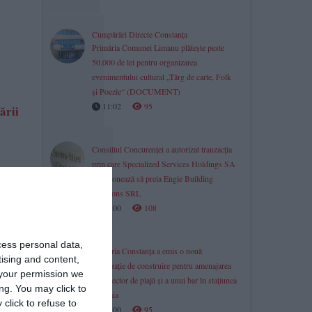
Cumpărări Directe Constanța
Primăria Comunei Limanu plătește peste
50.000 de lei pentru organizarea
evenimentului cultural „Târg de carte, Folk
și Poezie“ (DOCUMENT)
11:02
95
ării
Consiliul Concurenţei a autorizat tranzacția
prin care Specialized Services Holdings SA
intenționează să preia Engie Building
Solutions SRL
11:00
108
cess personal data,
Primăria Constanța a emis o nouă
tising and content,
autorizație de construire pentru amenajarea
your permission we
unui sector de plajă și a unui bar în stațiunea
ng. You may click to
Mamaia
click to refuse to
11:00
95