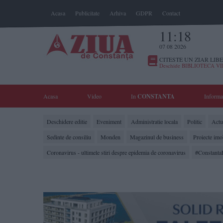
Acasa
Publicitate
Arhiva
GDPR
Contact
11:18
07 08 2026
CITESTE UN ZIAR LIBE
Deschide BIBLIOTECA V
Acasa
Video
In
CONSTANTA
Informa
Deschidere editie
Eveniment
Administratie locala
Politic
Actua
Sedinte de consiliu
Monden
Magazinul de business
Proiecte imo
Coronavirus - ultimele stiri despre epidemia de coronavirus
#Constanta