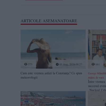
ARTICOLE ASEMANATOARE
575
03 Aug, 2026 08:27
661
Cum este vremea astăzi la Constanța? Ce spun
George Măndilă
meteorologii
mijloc de vară
Între vremea 
succesul even
„Nucleul Ur