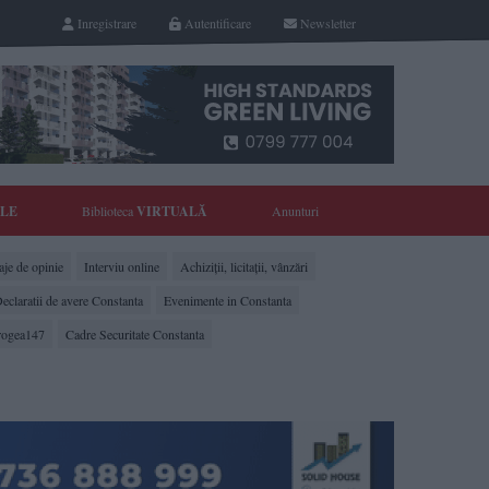
Inregistrare
Autentificare
Newsletter
YLE
Biblioteca
VIRTUALĂ
Anunturi
je de opinie
Interviu online
Achiziții, licitații, vânzări
eclaratii de avere Constanta
Evenimente in Constanta
rogea147
Cadre Securitate Constanta