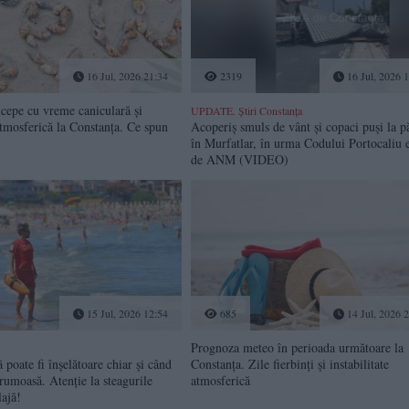
16 Jul, 2026 21:34
2319
16 Jul, 2026 
cepe cu vreme caniculară și
UPDATE. Știri Constanța
 atmosferică la Constanța. Ce spun
Acoperiș smuls de vânt și copaci puși la 
în Murfatlar, în urma Codului Portocaliu 
de ANM (VIDEO)
15 Jul, 2026 12:54
685
14 Jul, 2026 
Prognoza meteo în perioada următoare la
poate fi înșelătoare chiar și când
Constanța. Zile fierbinți și instabilitate
rumoasă. Atenție la steagurile
atmosferică
lajă!