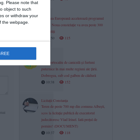
ng.
Please note that
o object to such
ces or withdraw your
Uniunea Europeană accelerează programul
 of the webpage.
IRIS². Noua constelație va avea peste 300
de sateliți
10:50
115
GREE
ANM
Cod portocaliu de caniculă și furtuni
puternice în mai multe regiuni ale țării.
Dobrogea, sub cod galben de căldură
10:38
152
Licitații Constanța
Teren de peste 700 mp din comuna Albești,
 mai
scos la licitație publică de executorul
judecătoresc Vlad Irinel. Iată prețul de
pornire! (DOCUMENT)
10:37
118