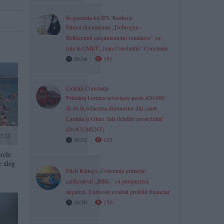
În prezența lui ÎPS Teodosie
Filmul documentar „Dobrogea –
Bethleemul creștinismului românesc” va
rula la CMET „Jean Constantin” Constanța
10:34
151
Licitații Constanța
Primăria Lumina investește peste 420.000
de lei în refacerea drumurilor din satele
Lumina și Oituz. Iată detaliile proiectului!
(DOCUMENT)
17:13
10:32
123
rele
e aleg
Fitch Ratings. Constanța primește
calificativul „BBB-” cu perspectivă
negativă. Cum este evaluat profilul financiar
10:30
150