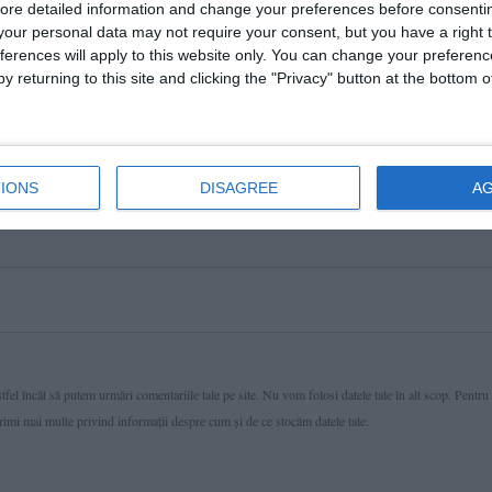
ore detailed information and change your preferences before consenti
our personal data may not require your consent, but you have a right t
ferences will apply to this website only. You can change your preferen
y returning to this site and clicking the "Privacy" button at the bottom
IONS
DISAGREE
A
fel încât să putem urmări comentariile tale pe site. Nu vom folosi datele tale în alt scop. Pentru
primi mai multe privind informaţii despre cum și de ce stocăm datele tale.