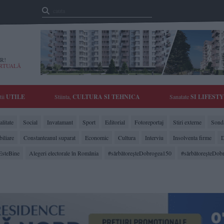
R!
IRTUALĂ
tii
UTILE
Stiinta,
CULTURA SI TEHNICA
Sanatate
SI LIFEST
litate
Social
Invatamant
Sport
Editorial
Fotoreportaj
Stiri externe
Sonda
biliare
Constanteanul suparat
Economic
Cultura
Interviu
Insolventa firme
D
EsteBine
Alegeri electorale în România
#sărbătoreşteDobrogea150
#sărbătoreşteDob