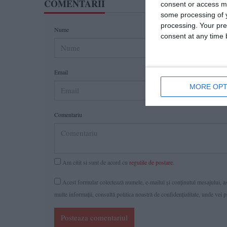
COMENTARII
consent or access m
some processing of y
processing. Your pre
Nume
consent at any time b
Email
MORE OPT
Comentariu
Am citit si sunt de acord cu
regulile de postare
.
Acest formular colectează numele, e-mailul şi conținutul mesajului, ast
multe informaţii, consultă politica noastră de confidenţialitate, unde vei 
Posteaza comentariul