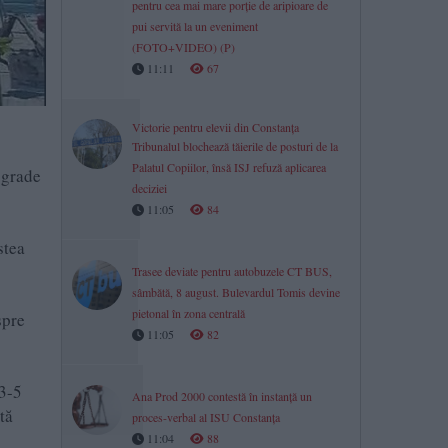
pentru cea mai mare porție de aripioare de
pui servită la un eveniment
(FOTO+VIDEO) (P)
11:11
67
Victorie pentru elevii din Constanța
Tribunalul blochează tăierile de posturi de la
Palatul Copiilor, însă ISJ refuză aplicarea
 grade
deciziei
11:05
84
stea
Trasee deviate pentru autobuzele CT BUS,
sâmbătă, 8 august. Bulevardul Tomis devine
pietonal în zona centrală
spre
11:05
82
 3-5
Ana Prod 2000 contestă în instanță un
tă
proces-verbal al ISU Constanța
11:04
88