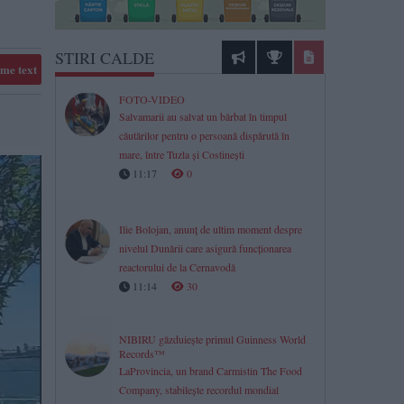
STIRI CALDE
me text
FOTO-VIDEO
Salvamarii au salvat un bărbat în timpul
căutărilor pentru o persoană dispărută în
mare, între Tuzla și Costinești
11:17
0
Ilie Bolojan, anunț de ultim moment despre
nivelul Dunării care asigură funcționarea
reactorului de la Cernavodă
11:14
30
NIBIRU găzduiește primul Guinness World
Records™
LaProvincia, un brand Carmistin The Food
Company, stabilește recordul mondial