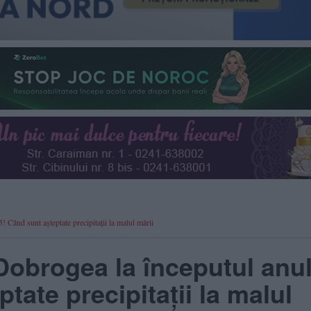
 Când sunt așteptate precipitații la malul mării
Dobrogea la începutul anul
tate precipitații la malul