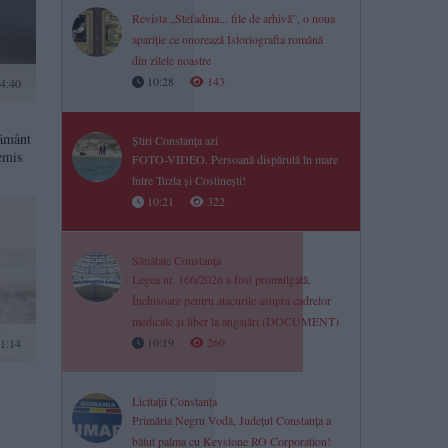
Revista „Stefadina... file de arhivă”, o noua
apariție ce onorează Istoriografia română
din zilele noastre
10:28
143
14:40
pământ
Știri Constanța azi
emis
FOTO-VIDEO. Persoană dispărută în mare
între Tuzla și Costinești!
10:21
322
Sănătate Constanța
Legea nr. 166/2026 a fost promulgată.
Închisoare pentru atacurile asupra cadrelor
medicale și liber la angajări (DOCUMENT)
10:19
260
21:14
Licitații Constanța
Primăria Negru Vodă, Județul Constanța a
bătut palma cu Keystone RO Corporation!