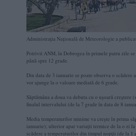
Administrația Națională de Meteorologie a public
Potrivit ANM, în Dobrogea în primele patru zile se
până spre 12 grade.
Din data de 3 ianuarie se poate observa o scădere a 
vor ajunge la o valoare mediată de 6 grade.
Săptămâna a doua va debuta cu o ușoară creștere (s
finalul intervalului (de la 7 grade în data de 8 ianu
Media temperaturilor minime va crește în prima săp
ianuarie); ulterior apar variații termice de la o zi l
scădere a temperaturilor din timpul nopții (de la 1 g