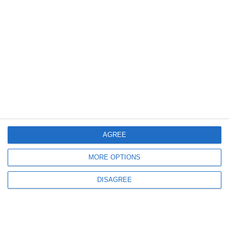
2226
02 Aug, 2026 21:52
FOTO+VIDEO
Accident rutier în zona ICIL din municipiul Constanța! O fată, transportată
la spital
AGREE
MORE OPTIONS
DISAGREE
1522
02 Aug, 2026 12:59
Atenție, șoferi! Accident rutier pe autostrada A2 București - Constanța