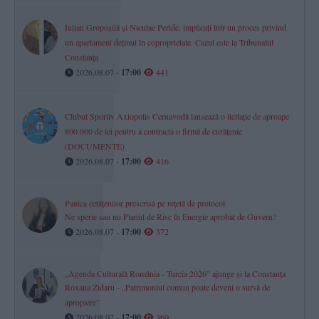
Iulian Gropoșilă și Niculae Peride, implicați într-un proces privind
un apartament deținut în coproprietate. Cazul este la Tribunalul
Constanța
2026.08.07 -
17:00
441
Clubul Sportiv Axiopolis Cernavodă lansează o licitație de aproape
800.000 de lei pentru a contracta o firmă de curățenie
(DOCUMENTE)
2026.08.07 -
17:00
416
Panica cetățenilor prescrisă pe rețetă de protocol
Ne sperie sau nu Planul de Risc în Energie aprobat de Guvern?
2026.08.07 -
17:00
372
„Agenda Culturală România - Turcia 2026” ajunge și la Constanța
Roxana Zidaru - „Patrimoniul comun poate deveni o sursă de
apropiere”
2026.08.07 -
17:00
360