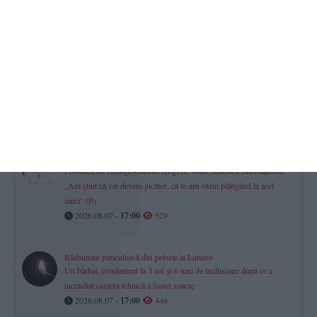
Cine sunt cei 186 de judecători care împart dreptatea în Constanța
și Tulcea?
2026.08.07 -
17:00
783
Minifotbal Constanța
ACS Marina LMP și-a întărit lotul cu fundașul Vișan Crețu. „Bun
venit la bord!“ (VIDEO)
2026.08.07 -
17:00
554
CSM Constanța șah
Povestea lui George-Gabriel Grigore, Mare Maestru Internațional.
„Am știut că vei deveni jucător, că te-am văzut plângând la acel
meci“ (P)
2026.08.07 -
17:00
529
Răzbunare periculoasă din gelozie la Limanu
Un bărbat, condamnat la 3 ani și 6 luni de închisoare după ce a
incendiat camera tehnică a fostei soacre
2026.08.07 -
17:00
446