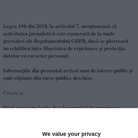
Legea 190 din 2018, la articolul 7, menţionează că
activitatea jurnalistică este exonerată de la unele
prevederi ale Regulamentului GDPR, dacă se păstrează
un echilibru între libertatea de exprimare şi protecţia
datelor cu caracter personal.
Informațiile din prezentul articol sunt de interes public și
sunt obținute din surse publice deschise.
Citește și:
Două persoane lovite de o locomotivă în apropierea
stației CFR Palas din Constanța. Intervin pompierii
We value your privacy
Adaugă-ne ca sursă în Google