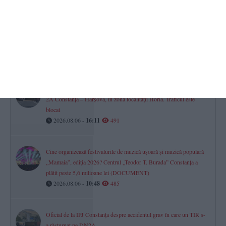
2026.08.06 -
17:00
502
Axiopolis Cernavodă s-a oprit în turul doi național al Cupei
României 2026/2027
2026.08.06 -
11:45
492
UPDATE. Un autocamion încărcat cu cereale s-a răsturnat pe DN
2A Constanța – Hârșova, în zona localității Horia. Traficul este
blocat
2026.08.06 -
16:11
491
Cine organizează festivalurile de muzică ușoară și muzică populară
„Mamaia”, ediția 2026? Centrul „Teodor T. Burada” Constanța a
plătit peste 5,6 milioane lei (DOCUMENT)
2026.08.06 -
10:48
485
Oficial de la IPJ Constanța despre accidentul grav în care un TIR s-
a răsturnat pe DN2A