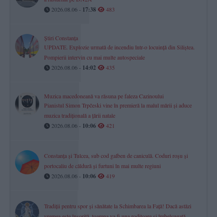
2026.08.06 -
17:38
483
Știri Constanța
UPDATE. Explozie urmată de incendiu într-o locuință din Siliștea.
Pompierii intervin cu mai multe autospeciale
2026.08.06 -
14:02
435
Muzica macedoneană va răsuna pe faleza Cazinoului
Pianistul Simon Trpčeski vine în premieră la malul mării și aduce
muzica tradițională a țării natale
2026.08.06 -
10:06
421
Constanța și Tulcea, sub cod galben de caniculă. Coduri roșu și
portocaliu de căldură și furtuni în mai multe regiuni
2026.08.06 -
10:06
419
Tradiții pentru spor și sănătate la Schimbarea la Față! Dacă astăzi
vremea este însorită, toamna va fi una roditoare și îmbelșugată