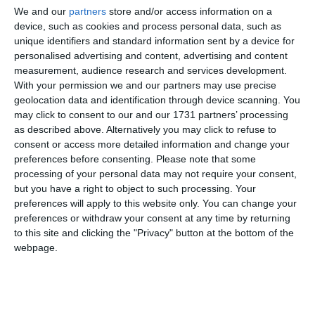
We and our
partners
store and/or access information on a
Urmărește-ne pe Google News
device, such as cookies and process personal data, such as
unique identifiers and standard information sent by a device for
Urmărește-ne pe Whatsapp
personalised advertising and content, advertising and content
measurement, audience research and services development.
With your permission we and our partners may use precise
Ti-a placut articolul?
geolocation data and identification through device scanning. You
may click to consent to our and our 1731 partners’ processing
as described above. Alternatively you may click to refuse to
consent or access more detailed information and change your
preferences before consenting.
Please note that some
processing of your personal data may not require your consent,
but you have a right to object to such processing. Your
preferences will apply to this website only. You can change your
preferences or withdraw your consent at any time by returning
COMENTARII
to this site and clicking the "Privacy" button at the bottom of the
webpage.
Nume