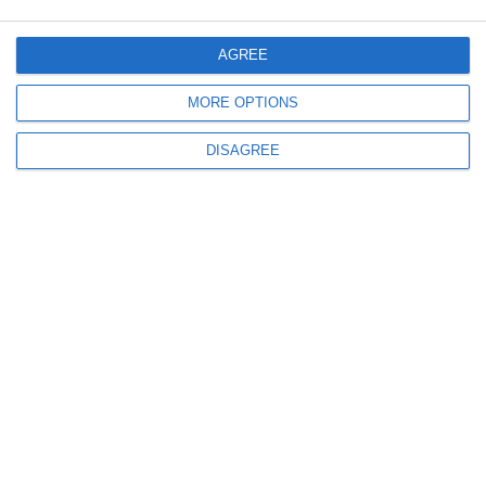
zona Bârlad
AGREE
MORE OPTIONS
DISAGREE
835
17 Jun, 2026 12:26
Constanța
Accident care putea avea urmări grave la Castelu. Un autoturism, lovit de
un tren de călători
842
16 Jun, 2026 09:08