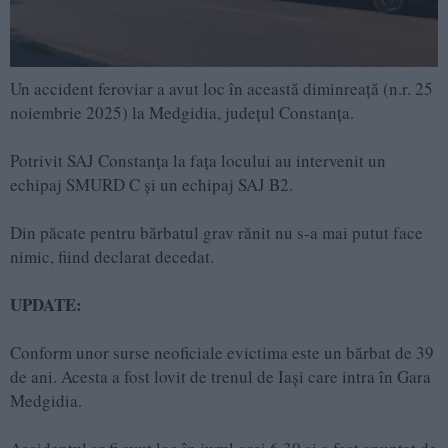
Un accident feroviar a avut loc în această diminreață (n.r. 25
noiembrie 2025) la Medgidia, județul Constanța.
Potrivit SAJ Constanța la fața locului au intervenit un
echipaj SMURD C și un echipaj SAJ B2.
Din păcate pentru bărbatul grav rănit nu s-a mai putut face
nimic, fiind declarat decedat.
UPDATE:
Conform unor surse neoficiale evictima este un bărbat de 39
de ani. Acesta a fost lovit de trenul de Iași care intra în Gara
Medgidia.