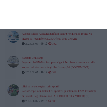
Fără apă caldă în Constanța
Cinci puncte termice, afectate vineri de lucrările RAJA. Iată zonele!
2026.08.07 -
09:30
365
Atenție șoferi! Aplicarea tarifelor pentru rovinietă și TollRo va
începe la 1 octombrie 2026. Oficial de la CNAIR
2026.08.07 -
09:17
352
Sănătate Constanța
Legea nr. 166/2026 a fost promulgată. Închisoare pentru atacurile
asupra cadrelor medicale și liber la angajări (DOCUMENT)
2026.08.07 -
10:19
348
„Hai să ne cunoaștem prin sport!“
Zeci de copii s-au întâlnit cu sportivii și antrenorii CSM Constanța
în Parcul Oleg Danovski (GALERIE FOTO + VIDEO) (P)
2026.08.07 -
09:13
347