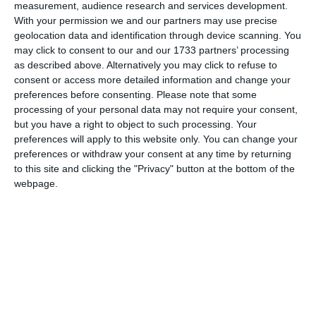
measurement, audience research and services development.
With your permission we and our partners may use precise
geolocation data and identification through device scanning. You
Am citit si sunt de acord cu
regulile de postare
.
may click to consent to our and our 1733 partners’ processing
as described above. Alternatively you may click to refuse to
Acest formular colectează numele, e-mailul şi conținutul mesajului, astfel încât
consent or access more detailed information and change your
să putem urmări comentariile tale pe site. Nu vom folosi datele tale în alt scop.
preferences before consenting.
Please note that some
Pentru mai multe informaţii, consultă politica noastră de confidenţialitate, unde vei
processing of your personal data may not require your consent,
primi mai multe privind informaţii despre cum și de ce stocăm datele tale.
but you have a right to object to such processing. Your
preferences will apply to this website only. You can change your
Posteaza comentariul
preferences or withdraw your consent at any time by returning
to this site and clicking the "Privacy" button at the bottom of the
webpage.
ARTICOLE ASEMANATOARE