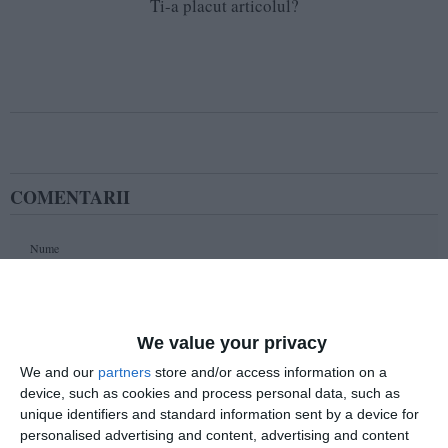
Ti-a placut articolul?
COMENTARII
Nume
Email
We value your privacy
We and our
partners
store and/or access information on a
device, such as cookies and process personal data, such as
unique identifiers and standard information sent by a device for
Comentariu
personalised advertising and content, advertising and content