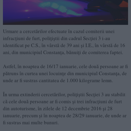
Urmare a cercetărilor efectuate în cazul comiterii unei
infracțiuni de furt, polițiștii din cadrul Secției 3 i-au
identificat pe C.S., în vârstă de 39 ani și I.E., în vârstă de 16
ani, din municipiul Constanța, bănuiți de comiterea faptei.
Astfel, în noaptea de 16/17 ianuarie, cele două persoane ar fi
pătruns în curtea unei locuințe din municipiul Constanța, de
unde ar fi sustras cantitatea de 1.000 kilograme lemn.
În urma extinderii cercetărilor, polițiștii Secţiei 3 au stabilit
că cele două persoane ar fi comis și trei infracțiuni de furt
din autoturisme, în zilele de 12 decembrie 2016 și 28
ianuarie, precum și în noaptea de 28/29 ianuarie, de unde ar
fi sustras mai multe bunuri.