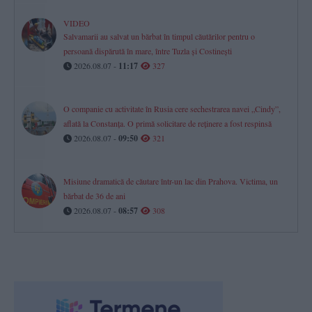
VIDEO
Salvamarii au salvat un bărbat în timpul căutărilor pentru o
persoană dispărută în mare, între Tuzla și Costinești
2026.08.07 -
11:17
327
O companie cu activitate în Rusia cere sechestrarea navei „Cindy”,
aflată la Constanța. O primă solicitare de reținere a fost respinsă
2026.08.07 -
09:50
321
Misiune dramatică de căutare într-un lac din Prahova. Victima, un
bărbat de 36 de ani
2026.08.07 -
08:57
308