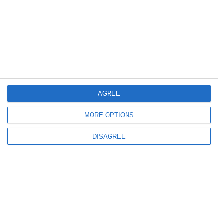
433
02 Aug, 2026 10:30
Poliția Română avertizează! Nouă metodă de înșelăciune online cu amenzi
rutiere false
AGREE
MORE OPTIONS
475
02 Aug, 2026 07:58
DISAGREE
Accident fără victime pe DN1, în Brașov. Traficul greu, restricționat și din
cauza codului roșu de caniculă
ULTIMELE ARTICOLE DIN ACEEASI CATEGORIE