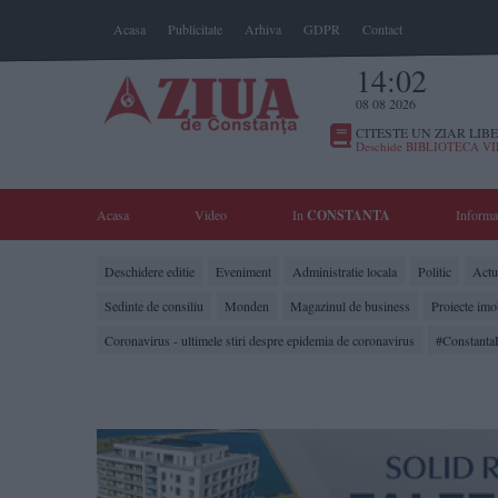
Acasa
Publicitate
Arhiva
GDPR
Contact
14:02
08 08 2026
CITESTE UN ZIAR LIBE
Deschide BIBLIOTECA V
Acasa
Video
In
CONSTANTA
Informa
Deschidere editie
Eveniment
Administratie locala
Politic
Actua
Sedinte de consiliu
Monden
Magazinul de business
Proiecte imo
Coronavirus - ultimele stiri despre epidemia de coronavirus
#Constanta