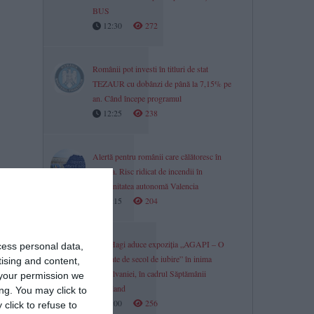
BUS
12:30
272
Românii pot investi în titluri de stat
TEZAUR cu dobânzi de până la 7,15% pe
an. Când începe programul
12:25
238
Alertă pentru românii care călătoresc în
Spania. Risc ridicat de incendii în
Comunitatea autonomă Valencia
12:15
204
Kira Hagi aduce expoziția „AGAPI – O
cess personal data,
jumătate de secol de iubire” în inima
tising and content,
Transilvaniei, în cadrul Săptămânii
your permission we
Haferland
ng. You may click to
12:00
256
click to refuse to