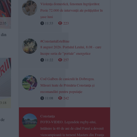
Violența domestică, fenomen îngrijorător.
Peste 72.000 de intervenții ale polițiștilor în
șase luni
2:35
11:33
223
 din
#ConstantaEsteBine
8 august 2026. Portalul Leului, 8.08 - care
începe seria de ”portale” energetice
11:22
257
Cod Galben de caniculă în Dobrogea.
Măsuri luate de Primăria Constanța și
recomandări pentru populație
11:08
242
3:18
Constanța
 de
FOTO-VIDEO. Legendele rugby-ului,
întâlnire la 40 de ani de când Farul a devenit
vicecampioană la turneul Masters din Franța