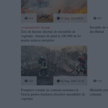
414
05 Aug, 2026 09:51
495
Incendiu de v
Avertisment ISU Ialomița
Zeci de hectare afectate de incendiile de
din Bârlad
vegetație. Amenzi de până la 100.000 de lei
pentru arderea miriștilor
325
04 Aug, 2026 11:14
359
Pompierii români își continuă misiunea în
Misiunile po
Grecia pentru limitarea efectelor incendiilor de
continuă
vegetație