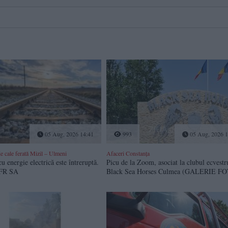
05 Aug, 2026 14:41
993
05 Aug, 2026 1
de cale ferată Mizil – Ulmeni
Afaceri Constanța
u energie electrică este întreruptă.
Picu de la Zoom, asociat la clubul ecvestr
CFR SA
Black Sea Horses Culmea (GALERIE F