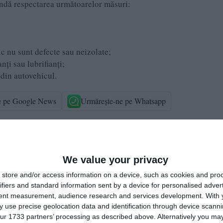
andă respectarea următoarelor măsuri:
c nu sunt defecte sau neizolate;
nți sau lubrifianți;
 din autovehicul.
e pe Google News
Urmărește-ne pe Whatsapp
i-a placut articolul?
We value your privacy
store and/or access information on a device, such as cookies and pro
ifiers and standard information sent by a device for personalised adver
tent measurement, audience research and services development.
With 
 use precise geolocation data and identification through device scanni
ur 1733 partners’ processing as described above. Alternatively you may 