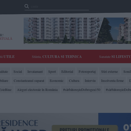
R!
IRTUALĂ
tii
UTILE
Stiinta,
CULTURA SI TEHNICA
Sanatate
SI LIFEST
litate
Social
Invatamant
Sport
Editorial
Fotoreportaj
Stiri externe
Sonda
biliare
Constanteanul suparat
Economic
Cultura
Interviu
Insolventa firme
D
EsteBine
Alegeri electorale în România
#sărbătoreşteDobrogea150
#sărbătoreşteDob