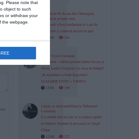
ng.
Please note that
o object to such
Bătrână de 90 de ani din Chirnogeni,
ces or withdraw your
tâlhărită în proprie casă
 of the webpage.
Agresorul a fost condamnat la 4 ani de
închisoare și contestă decizia în apel
12:00
244
GREE
Power Gym Constanța
Campionii - suflete pereche Elena Novac și
Silviu Andrei Grigoriu vor avea un băiețel!
„Te așteptăm cu toată dragostea!“
(GALERIE FOTO + VIDEO)
12:00
298
Litigiu cu miză imobiliară la Tribunalul
 mai
Constanța
S-a stabilit data la care se va judeca apelul
lui Marius Stamate în procesul cu Vergil
Chițac
12:00
227