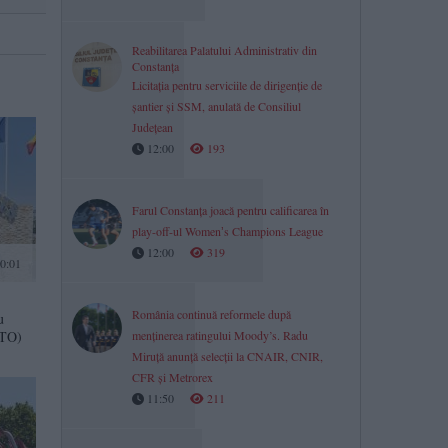
Reabilitarea Palatului Administrativ din
Constanța
Licitația pentru serviciile de dirigenție de
șantier și SSM, anulată de Consiliul
Județean
12:00
193
Farul Constanța joacă pentru calificarea în
play-off-ul Womenʼs Champions League
12:00
319
0:01
România continuă reformele după
u
OTO)
menținerea ratingului Moody’s. Radu
Miruță anunță selecții la CNAIR, CNIR,
CFR și Metrorex
11:50
211