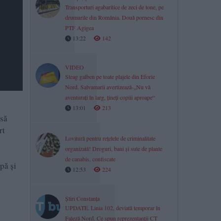
Transporturi agabaritice de zeci de tone, pe
drumurile din România. Două pornesc din
PTF Agigea
13:22
142
VIDEO
Steag galben pe toate plajele din Eforie
Nord. Salvamarii avertizează-„Nu vă
aventurați în larg, țineți copiii aproape“
13:01
213
 să
rt
Lovitură pentru rețelele de criminalitate
organizată! Droguri, bani și sute de plante
de canabis, confiscate
pă și
12:53
224
Știri Constanța
UPDATE. Linia 102, deviată temporar în
Faleză Nord. Ce spun reprezentanții CT