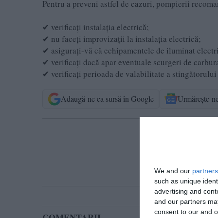
Pentru a preveni astfel de cazuri, pompierii recom
✔ verificaţi instalaţia electrică;
✔ nu faceți improvizații la instalația electrică;
✔ asiguraţi-vă că echipamentele de iluminat electri
✔ verificaţi dacă apar eventuale scurgeri de carbura
✔ verificați perioada de valabilitate a stingătorului
Adaugă-ne ca sursă în Google
Urmărește-n
T
We and our
partners
such as unique ident
advertising and con
and our partners may
consent to our and o
COMENTARII