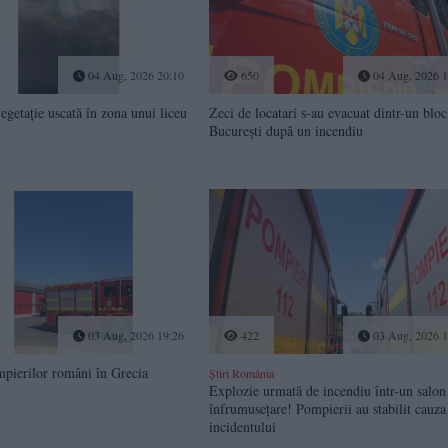
04 Aug, 2026 20:10
650
04 Aug, 2026 1
egetație uscată în zona unui liceu
Zeci de locatari s-au evacuat dintr-un bloc
București după un incendiu
03 Aug, 2026 19:26
422
03 Aug, 2026 1
mpierilor români în Grecia
Știri România
Explozie urmată de incendiu într-un salon
înfrumusețare! Pompierii au stabilit cauza
incidentului