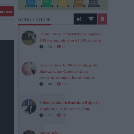
me text
STIRI CALDE
Pescuitul ilegal, în vizorul Poliției. Aproape
4.000 de controale și peste 1.000 de amenzi
14:00
30
Recomandări de la DSP Constanța pentru
zilele caniculare. Ce trebuie să facă
persoanele vârstnice și bolnavii cronici
13:48
106
O dronă a intrat din România în Bulgaria și
a explodat la 100 de metri de graniță
13:31
249
Atenție, șoferi!