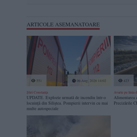
ARTICOLE ASEMANATOARE
551
06 Aug, 2026 14:02
423
Știri Constanța
Avarie pe linia 
UPDATE. Explozie urmată de incendiu într-o
Alimentarea c
locuință din Siliștea. Pompierii intervin cu mai
Precizările 
multe autospeciale