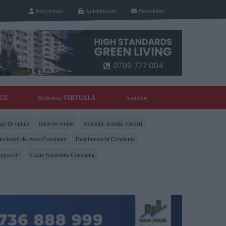
Inregistrare
Autentificare
Newsletter
YLE
Biblioteca
VIRTUALĂ
Anunturi
je de opinie
Interviu online
Achiziții, licitații, vânzări
eclaratii de avere Constanta
Evenimente in Constanta
rogea147
Cadre Securitate Constanta