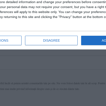
ore detailed information and change your preferences before consenti
our personal data may not require your consent, but you have a right t
ferences will apply to this website only. You can change your preferen
y returning to this site and clicking the "Privacy" button at the bottom
IONS
DISAGREE
A
fel încât să putem urmări comentariile tale pe site. Nu vom folosi datele tale în alt scop. Pentru
primi mai multe privind informaţii despre cum și de ce stocăm datele tale.